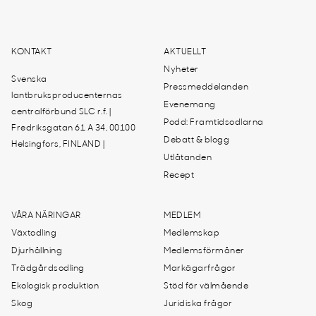
KONTAKT
AKTUELLT
Nyheter
Svenska
Pressmeddelanden
lantbruksproducenternas
Evenemang
centralförbund SLC r.f. |
Podd: Framtidsodlarna
Fredriksgatan 61 A 34, 00100
Debatt & blogg
Helsingfors, FINLAND |
Utlåtanden
Recept
VÅRA NÄRINGAR
MEDLEM
Växtodling
Medlemskap
Djurhållning
Medlemsförmåner
Trädgårdsodling
Markägarfrågor
Ekologisk produktion
Stöd för välmående
Skog
Juridiska frågor