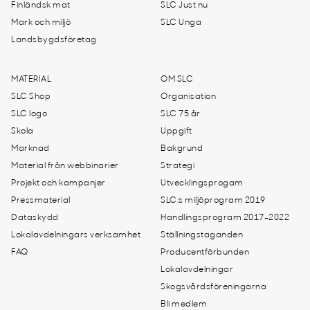
Finländsk mat
SLC Just nu
Mark och miljö
SLC Unga
Landsbygdsföretag
MATERIAL
OM SLC
SLC Shop
Organisation
SLC logo
SLC 75 år
Skola
Uppgift
Marknad
Bakgrund
Material från webbinarier
Strategi
Projekt och kampanjer
Utvecklingsprogam
Pressmaterial
SLC:s miljöprogram 2019
Dataskydd
Handlingsprogram 2017-2022
Lokalavdelningars verksamhet
Ställningstaganden
FAQ
Producentförbunden
Lokalavdelningar
Skogsvårdsföreningarna
Bli medlem