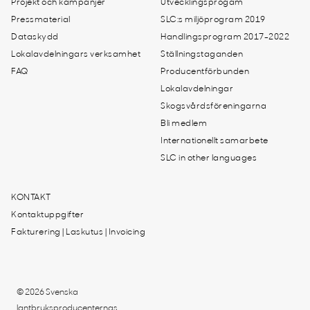
Projekt och kampanjer
Utvecklingsprogam
Pressmaterial
SLC:s miljöprogram 2019
Dataskydd
Handlingsprogram 2017-2022
Lokalavdelningars verksamhet
Ställningstaganden
FAQ
Producentförbunden
Lokalavdelningar
Skogsvårdsföreningarna
Bli medlem
Internationellt samarbete
SLC in other languages
KONTAKT
Kontaktuppgifter
Fakturering | Laskutus | Invoicing
© 2026 Svenska
lantbruksproducenternas