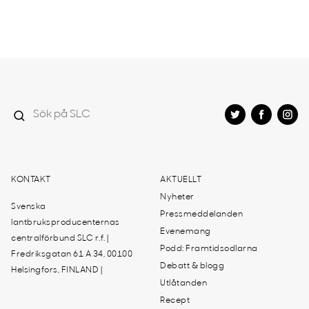
KONTAKT
AKTUELLT
Nyheter
Svenska
Pressmeddelanden
lantbruksproducenternas
Evenemang
centralförbund SLC r.f. |
Podd: Framtidsodlarna
Fredriksgatan 61 A 34, 00100
Debatt & blogg
Helsingfors, FINLAND |
Utlåtanden
Recept