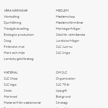
VÅRA NÄRINGAR
MEDLEM
Växtodling
Medlemskap
Djurhållning
Medlemsförmåner
Trädgårdsodling
Markägarfrågor
Ekologisk produktion
Stöd för välmående
Skog
Juridiska frågor
Finländsk mat
SLC Just nu
Mark och miljö
SLC Unga
Landsbygdsföretag
MATERIAL
OM SLC
SLC Shop
Organisation
SLC logo
SLC 75 år
Skola
Uppgift
Marknad
Bakgrund
Material från webbinarier
Strategi