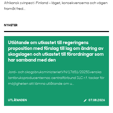
Afrikansk svinpest i Finland – läget, konsekvenserna och vägen
framåt fred...
NYHETER
Utlåtande om utkastet till regeringens
proposition med förslag till lag om ändring av
skogslagen och utkastet till förordningar som
har samband med den
Jord- och skogsbruksministerietVN/17651/2025Svenska
lantbruksproducenternas centralförbund SLC r.f. tackar för
möjligheten att lämna utlåtande om u...
UTLÅTANDEN
07.08.2026