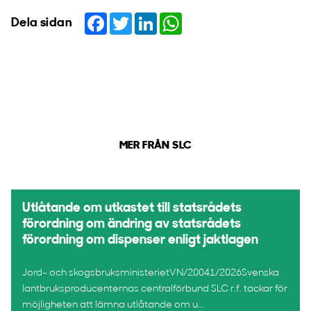
Facebook
Twitter
LinkedIn
WhatsApp
Dela sidan
MER FRÅN SLC
Utlåtande om utkastet till statsrådets
förordning om ändring av statsrådets
förordning om dispenser enligt jaktlagen
Jord- och skogsbruksministerietVN/20041/2026Svenska
lantbruksproducenternas centralförbund SLC r.f. tackar för
möjligheten att lämna utlåtande om u...