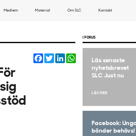
Medlem
Material
Om SLC
Kontakt
I FOKUS
Facebook
Twitter
LinkedIn
WhatsApp
Läs senaste
nyhetsbrevet
För
SLC Just nu
 sig
LÄS MER
sstöd
Facebook: Ung
bönder behövs!