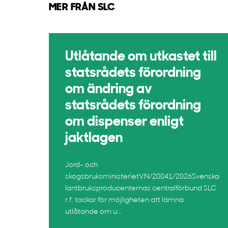
MER FRÅN SLC
Utlåtande om utkastet till
statsrådets förordning
om ändring av
statsrådets förordning
om dispenser enligt
jaktlagen
Jord- och
skogsbruksministerietVN/20041/2026Svenska
lantbruksproducenternas centralförbund SLC
r.f. tackar för möjligheten att lämna
utlåtande om u...