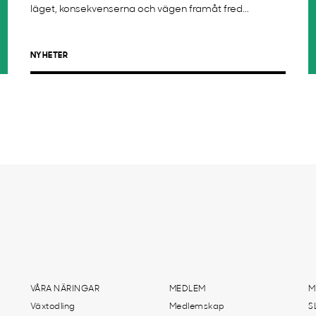
läget, konsekvenserna och vägen framåt fred...
NYHETER
VÅRA NÄRINGAR
MEDLEM
M
Växtodling
Medlemskap
S