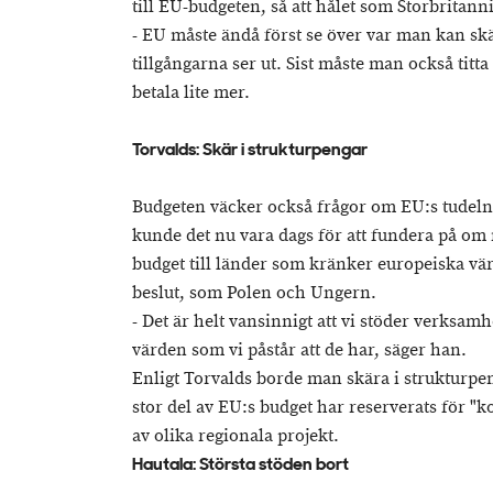
till EU-budgeten, så att hålet som Storbritanni
- EU måste ändå först se över var man kan sk
tillgångarna ser ut. Sist måste man också ti
betala lite mer.
Torvalds: Skär i strukturpengar
Budgeten väcker också frågor om EU:s tudelni
kunde det nu vara dags för att fundera på om
budget till länder som kränker europeiska v
beslut, som Polen och Ungern.
- Det är helt vansinnigt att vi stöder verksam
värden som vi påstår att de har, säger han.
Enligt Torvalds borde man skära i strukturpe
stor del av EU:s budget har reserverats för "
av olika regionala projekt.
Hautala: Största stöden bort