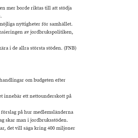
n mer borde riktas till att stödja
.
öjliga nyttigheter för samhället.
ansieringen av jordbrukspolitiken,
ära i de allra största stöden. (FNB)
rhandlingar om budgeten efter
et innebär ett nettounderskott på
 förslag på hur medlemsländerna
lag skar man i jordbruksstöden.
, det vill säga kring 400 miljoner