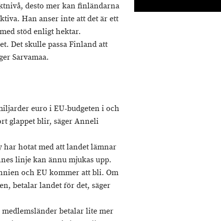
ktnivå, desto mer kan finländarna
iva. Han anser inte att det är ett
 med stöd enligt hektar.
et. Det skulle passa Finland att
äger Sarvamaa.
miljarder euro i EU-budgeten i och
rt glappet blir, säger Anneli
 har hotat med att landet lämnar
nes linje kan ännu mjukas upp.
tannien och EU kommer att bli. Om
n, betalar landet för det, säger
la medlemsländer betalar lite mer