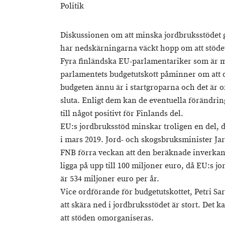
Politik
Diskussionen om att minska jordbruksstödet 
har nedskärningarna väckt hopp om att stödet
Fyra finländska EU-parlamentariker som är m
parlamentets budgetutskott påminner om at
budgeten ännu är i startgroparna och det är om
sluta. Enligt dem kan de eventuella förändrin
till något positivt för Finlands del.
EU:s jordbruksstöd minskar troligen en del,
i mars 2019. Jord- och skogsbruksminister Jari
FNB förra veckan att den beräknade inverkan
ligga på upp till 100 miljoner euro, då EU:s j
är 534 miljoner euro per år.
Vice ordförande för budgetutskottet, Petri Sar
att skära ned i jordbruksstödet är stort. Det k
att stöden omorganiseras.