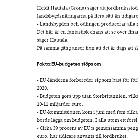
Heidi Hautala (Gröna) säger att jordbruksstöde
landsbygdsnäringarna på flera sätt än tidigare
- Landsbygden och odlingen producerar alla m
Det här är en fantastisk chans att se över fin
säger Hautala.
På samma gång anser hon att det är dags att sk
Fakta: EU-budgeten stöps om
- EU-länderna förbereder sig som bäst för fö
2020.
- Budgeten görs upp utan Storbritannien, vilk
10-11 miljarder euro.
- EU-kommissionen kom i juni med fem olika
borde lägga om budgeten. I alla utom ett förs
- Cirka 39 procent av EU:s gemensamma pengar
euro, har tidigare använts till jordbruket.