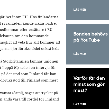
LÄS MER
går het inom EU. Hos finländarna
 i framtiden kunde riktas bättre.
edlemmar eller ersättare i EU-
Bonden behövs
t debatten om den kommande
på YouTube
öjligt att veta hur allt kommer att
garna i jordbruksstödet också leda
LÄS MER
 då Storbritannien lämnar unionen
 Leppä (C) sade i en intervju för
 på det stöd som Finland får kan
Varför får den
ordbruksstöd till Finland som mest
minst som gör
mest?
vamaa (Saml), säger att trycket på
an ändå vara till fördel för Finland
LÄS MER