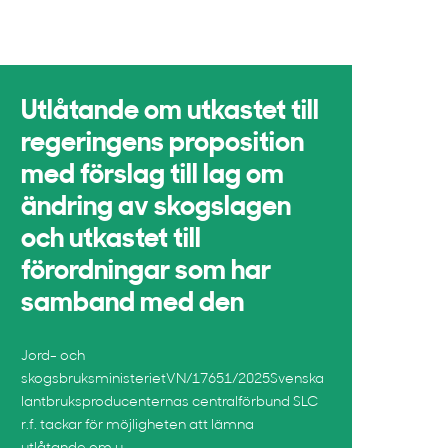
Utlåtande om utkastet till
regeringens proposition
med förslag till lag om
ändring av skogslagen
och utkastet till
förordningar som har
samband med den
Jord- och
skogsbruksministerietVN/17651/2025Svenska
lantbruksproducenternas centralförbund SLC
r.f. tackar för möjligheten att lämna