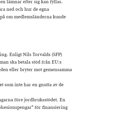
en lämnar efter sig kan fyllas.
ära ned och hur de egna
tta på om medlemsländerna kunde
ng. Enligt Nils Torvalds (SFP)
 man ska betala stöd från EU:s
ärden eller bryter mot gemensamma
het som inte har en gnutta av de
ngarna före jordbruksstödet. En
kohesionspengar" för finansiering