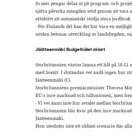
Ju mer pengar delas ut på program- och proje
själva påverka mängden stöd genom att vara akt
effektivt att automatiskt stödja stora jordbruk
- För Finlands del kan det här vara en möjligh
stöden betonar utveckling av landsbygden, s
Jäätteenmäki: Budgethålet oklart
Storbritannien väntas lämna ett hål på 10-11 
med brexit. I slutändan vet ändå ingen hur sto
Jäätteenmäki (C).
Storbritanniens premiärminister Theresa May
EU:s inre marknad och tullunionen, men hen
- Vi vet ännu inte hur avtalet mellan Storbri
Storbritannien blir kvar på den inre marknade
Jäätteenmäki.
Hon utesluter inte ett sådant scenario där al