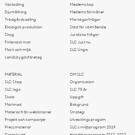
Växtodling
Medlemskap
Djurhållning
Medlemsförmåner
Trädgårdsodling
Markägarfrågor
Ekologisk produktion
Stöd för välmående
Skog
Juridiska frågor
Finländsk mat
SLC Just nu
Mark och miljö
SLC Unga
Landsbygdsföretag
MATERIAL
OM SLC
SLC Shop
Organisation
SLC logo
SLC 75 år
Skola
Uppgift
Marknad
Bakgrund
Material från webbinarier
Strategi
Projekt och kampanjer
Utvecklingsprogam
Pressmaterial
SLC:s miljöprogram 2019