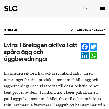
Logga in
NYHETER
TORSDAG 17.08.2017
Facebook
Twitter
Evira: Företagen aktiva i att
spåra ägg och
LinkedIn
Whats
äggberedningar
Livsmedelssektorn har också i Finland aktivt utrett
ursprunget för sina produkter som innehåller ägg och
äggberedningar och råvarorna till dessa och vid behov
tagit prover av dem. I Finland har i lager påträffats ett
parti äggpulver som innehåller fipronil och som införts
från Danmark. Råvarorna till äggpulvret härstammar från