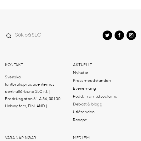
KONTAKT
AKTUELLT
Nyheter
Svenska
Pressmeddelanden
lantbruksproducenternas
Evenemang
centralförbund SLC r.f. |
Podd: Framtidsodlarna
Fredriksgatan 61 A 34, 00100
Debatt & blogg
Helsingfors, FINLAND |
Utlåtanden
Recept
VÅRA NÄRINGAR
MEDLEM