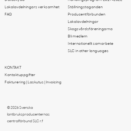
Dataskydd
Handlingsprogram 2017-2022
Lokalavdelningars verksamhet
Ställningstaganden
FAQ
Producentförbunden
Lokalavdelningar
Skogsvårdsföreningarna
Bli medlem
Internationellt samarbete
SLC in other languages
KONTAKT
Kontaktuppgifter
Fakturering | Laskutus | Invoicing
© 2026 Svenska
lantbruksproducenternas
centralförbund SLC r.f