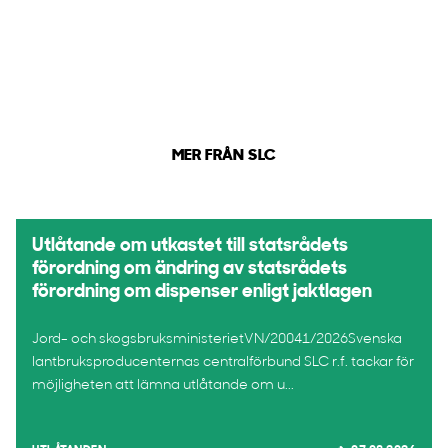
MER FRÅN SLC
Utlåtande om utkastet till statsrådets
förordning om ändring av statsrådets
förordning om dispenser enligt jaktlagen
Jord- och skogsbruksministerietVN/20041/2026Svenska
lantbruksproducenternas centralförbund SLC r.f. tackar för
möjligheten att lämna utlåtande om u...