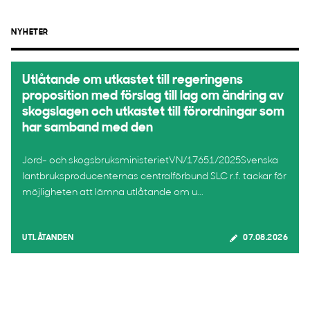
NYHETER
Utlåtande om utkastet till regeringens
proposition med förslag till lag om ändring av
skogslagen och utkastet till förordningar som
har samband med den
Jord- och skogsbruksministerietVN/17651/2025Svenska
lantbruksproducenternas centralförbund SLC r.f. tackar för
möjligheten att lämna utlåtande om u...
UTLÅTANDEN
07.08.2026