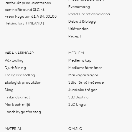
lantbruksproducenternas
Evenemang
centralförbund SLC r.f. |
Podd: Framtidsodlarna
Fredriksgatan 61 A 34, 00100
Debatt & blogg
Helsingfors, FINLAND |
Utlåtanden
Recept
VÅRA NÄRINGAR
MEDLEM
Växtodling
Medlemskap
Djurhållning
Medlemsförmåner
Trädgårdsodling
Markägarfrågor
Ekologisk produktion
Stöd för välmående
Skog
Juridiska frågor
Finländsk mat
SLC Just nu
Mark och miljö
SLC Unga
Landsbygdsföretag
MATERIAL
OM SLC