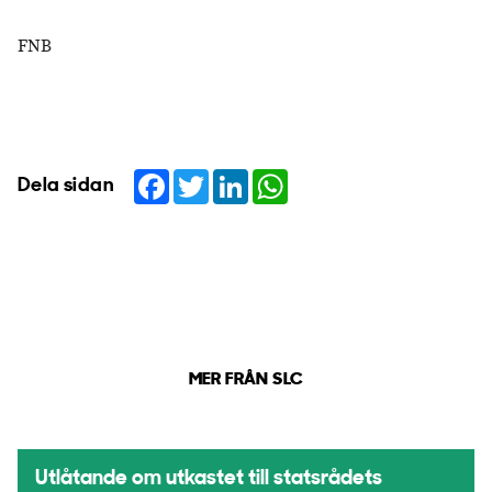
FNB
Facebook
Twitter
LinkedIn
WhatsApp
Dela sidan
MER FRÅN SLC
Utlåtande om utkastet till statsrådets