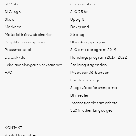
SLC Shop
Organisation
SLC logo
SLC 75 år
Skola
Uppgift
Marknad
Bakgrund
Material från webbinarier
Strategi
Projekt och kampanjer
Utvecklingsprogam
Pressmaterial
SLC:s miljöprogram 2019
Dataskydd
Handlingsprogram 2017-2022
Lokalavdelningars verksamhet
Ställningstaganden
FAQ
Producentförbunden
Lokalavdelningar
Skogsvårdsföreningarna
Bli medlem
Internationellt samarbete
SLC in other languages
KONTAKT
Kontaktuppgifter