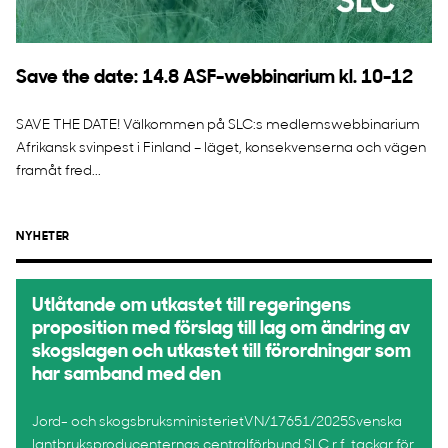
Save the date: 14.8 ASF-webbinarium kl. 10-12
SAVE THE DATE! Välkommen på SLC:s medlemswebbinarium
Afrikansk svinpest i Finland – läget, konsekvenserna och vägen
framåt fred...
NYHETER
Utlåtande om utkastet till regeringens
proposition med förslag till lag om ändring av
skogslagen och utkastet till förordningar som
har samband med den
Jord- och skogsbruksministerietVN/17651/2025Svenska
lantbruksproducenternas centralförbund SLC r.f. tackar för