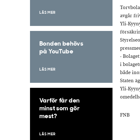
Torvbola
LÄS MER
avgår fri
Yli-Kyyn
försäkri
Styrelse
Bonden behövs
pressme
på YouTube
- Bolage
i bolage
LÄS MER
både ino
Staten äg
Yli-Kyyn
omedelba
Varför får den
minst som gör
FNB
mest?
LÄS MER