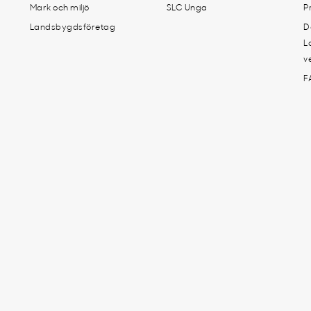
Mark och miljö
SLC Unga
P
Landsbygdsföretag
D
L
v
F