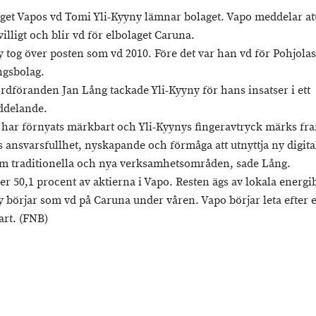
get Vapos vd Tomi Yli-Kyyny lämnar bolaget. Vapo meddelar at
villigt och blir vd för elbolaget Caruna.
y tog över posten som vd 2010. Före det var han vd för Pohjolas
ngsbolag.
ordföranden Jan Lång tackade Yli-Kyyny för hans insatser i ett
ddelande.
t har förnyats märkbart och Yli-Kyynys fingeravtryck märks fra
ts ansvarsfullhet, nyskapande och förmåga att utnyttja ny digit
m traditionella och nya verksamhetsområden, sade Lång.
er 50,1 procent av aktierna i Vapo. Resten ägs av lokala energi
y börjar som vd på Caruna under våren. Vapo börjar leta efter 
rt. (FNB)