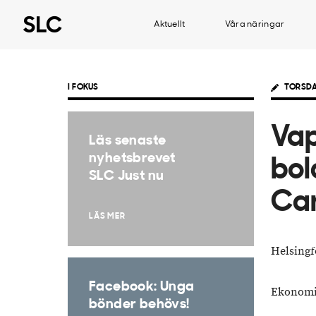
Aktuellt
Våra näringar
I FOKUS
TORSDA
Vap
Läs senaste
nyhetsbrevet
bol
SLC Just nu
Ca
LÄS MER
Helsingf
Facebook: Unga
Ekonom
bönder behövs!