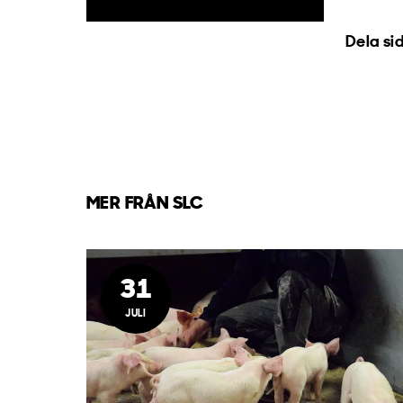
Dela si
MER FRÅN SLC
31
JULI