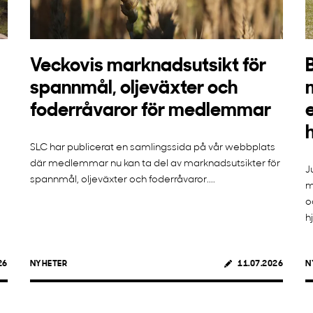
Veckovis marknadsutsikt för
spannmål, oljeväxter och
foderråvaror för medlemmar
SLC har publicerat en samlingssida på vår webbplats
där medlemmar nu kan ta del av marknadsutsikter för
J
spannmål, oljeväxter och foderråvaror....
m
o
h
26
NYHETER
11.07.2026
N