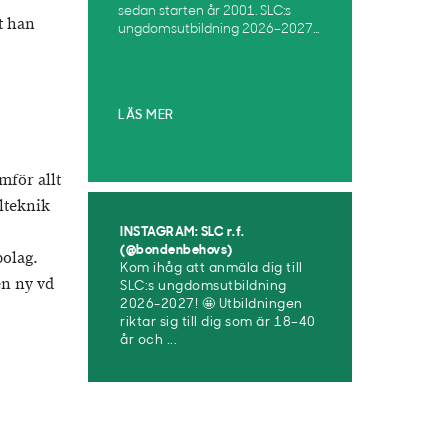
sedan starten år 2001. SLC:s
t han
ungdomsutbildning 2026–2027...
LÄS MER
mför allt
alteknik
INSTAGRAM: SLC r.f.
(@bondenbehovs)
bolag.
Kom ihåg att anmäla dig till
en ny vd
SLC:s ungdomsutbildning
2026-2027! 🤩 Utbildningen
riktar sig till dig som är 18–40
år och ...