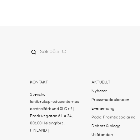
KONTAKT
AKTUELLT
Nyheter
Svenska
Pressmeddelanden
lantbruksproducenternas
Evenemang
centralförbund SLC r.f. |
Fredriksgatan 61 A 34,
Podd: Framtidsodlarna
00100 Helsingfors,
Debatt & blogg
FINLAND |
Utlåtanden