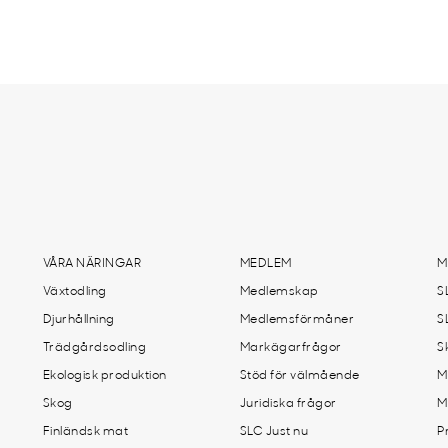
VÅRA NÄRINGAR
MEDLEM
M
Växtodling
Medlemskap
S
Djurhållning
Medlemsförmåner
S
Trädgårdsodling
Markägarfrågor
S
Ekologisk produktion
Stöd för välmående
M
Skog
Juridiska frågor
M
Finländsk mat
SLC Just nu
P