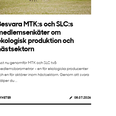
Besvara MTK:s och SLC:s
medlemsenkäter om
ekologisk produktion och
hästsektorn
ust nu genomför MTK och SLC två
edlemsbarometrar – en för ekologiska producenter
ch en för aktörer inom hästsektorn. Genom att svara
jälper du ...
YHETER
08.07.2026