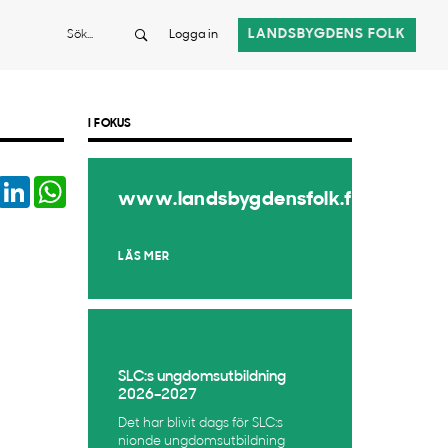
Sök
LANDSBYGDENS FOLK
Logga in
I FOKUS
book
Twitter
LinkedIn
WhatsApp
www.landsbygdensfolk.fi
LÄS MER
SLC:s ungdomsutbildning
2026–2027
Det har blivit dags för SLC:s
nionde ungdomsutbildning