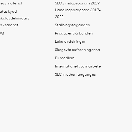
ressmaterial
SLC:s miljöprogram 2019
Handlingsprogram 2017-
ataskydd
2022
okalavdelningars
erksamhet
Ställningstaganden
AQ
Producentförbunden
Lokalavdelningar
Skogsvårdsföreningarna
Bli medlem
Internationellt samarbete
SLC in other languages