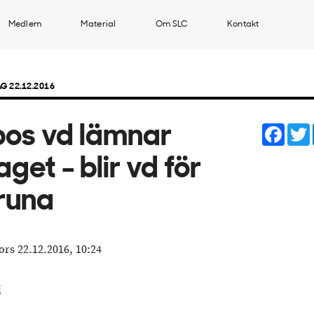
Medlem
Material
Om SLC
Kontakt
G 22.12.2016
Face
os vd lämnar
aget - blir vd för
runa
ors 22.12.2016, 10:24
i