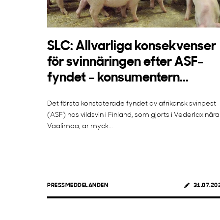
SLC: Allvarliga konsekvenser
för svinnäringen efter ASF-
fyndet – konsumentern...
Det första konstaterade fyndet av afrikansk svinpest
(ASF) hos vildsvin i Finland, som gjorts i Vederlax nära
Vaalimaa, är myck...
PRESSMEDDELANDEN
31.07.20