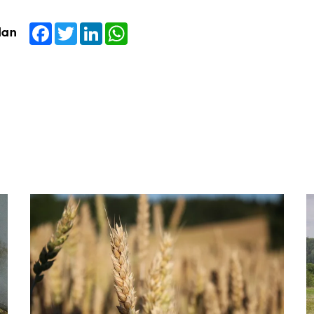
Facebook
Twitter
LinkedIn
WhatsApp
dan