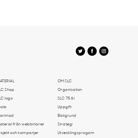
ATERIAL
OM SLC
LC Shop
Organisation
LC logo
SLC 75 år
kola
Uppgift
arknad
Bakgrund
aterial från webbinarier
Strategi
rojekt och kampanjer
Utvecklingsprogam