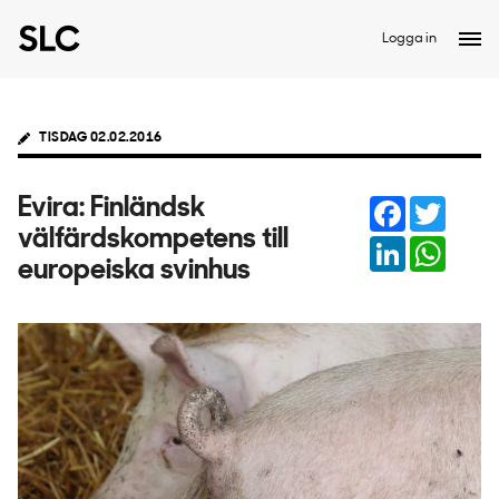
Logga in
TISDAG 02.02.2016
Facebook
Twitter
Evira: Finländsk
välfärdskompetens till
LinkedIn
Whats
europeiska svinhus