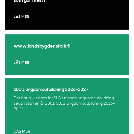
som gör mest?
LÄS MER
www.landsbygdensfolk.fi
LÄS MER
SLC:s ungdomsutbildning 2026–2027
Det har blivit dags för SLC:s nionde ungdomsutbildning
sedan starten år 2001. SLC:s ungdomsutbildning 2026–
2027...
LÄS MER