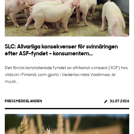
SLC: Allvarliga konsekvenser för svinnäringen
efter ASF-fyndet – konsumentern...
Det första konstaterade fyndet av afrikansk svinpest (ASF) hos
vildsvin i Finland, som gjorts i Vederlax nära Vaalimaa, är
myck...
PRESSMEDDELANDEN
31.07.2026