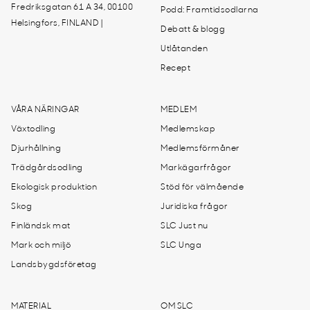
Fredriksgatan 61 A 34, 00100
Podd: Framtidsodlarna
Helsingfors, FINLAND |
Debatt & blogg
Utlåtanden
Recept
VÅRA NÄRINGAR
MEDLEM
Växtodling
Medlemskap
Djurhållning
Medlemsförmåner
Trädgårdsodling
Markägarfrågor
Ekologisk produktion
Stöd för välmående
Skog
Juridiska frågor
Finländsk mat
SLC Just nu
Mark och miljö
SLC Unga
Landsbygdsföretag
MATERIAL
OM SLC