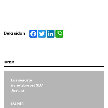
Facebook
Twitter
LinkedIn
WhatsApp
Dela sidan
I FOKUS
Läs senaste
nyhetsbrevet SLC
Just nu
LÄS MER