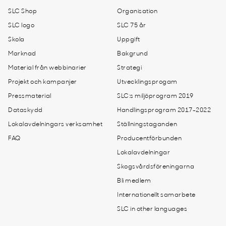
SLC Shop
Organisation
SLC logo
SLC 75 år
Skola
Uppgift
Marknad
Bakgrund
Material från webbinarier
Strategi
Projekt och kampanjer
Utvecklingsprogam
Pressmaterial
SLC:s miljöprogram 2019
Dataskydd
Handlingsprogram 2017-2022
Lokalavdelningars verksamhet
Ställningstaganden
FAQ
Producentförbunden
Lokalavdelningar
Skogsvårdsföreningarna
Bli medlem
Internationellt samarbete
SLC in other languages