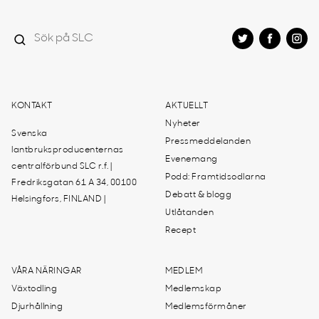
KONTAKT
AKTUELLT
Nyheter
Svenska
Pressmeddelanden
lantbruksproducenternas
Evenemang
centralförbund SLC r.f. |
Podd: Framtidsodlarna
Fredriksgatan 61 A 34, 00100
Debatt & blogg
Helsingfors, FINLAND |
Utlåtanden
Recept
VÅRA NÄRINGAR
MEDLEM
Växtodling
Medlemskap
Djurhållning
Medlemsförmåner