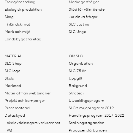
Trädgårdsodling
Markägarfrågor
Ekologisk produktion
Stöd för välmående
Skog
Juridiska frågor
Finländsk mat
SLC Just nu
Mark och miljö
SLC Unga
Landsbygdsföretag
MATERIAL
OM SLC
SLC Shop
Organisation
SLC logo
SLC 75 år
Skola
Uppgift
Marknad
Bakgrund
Material från webbinarier
Strategi
Projekt och kampanjer
Utvecklingsprogam
Pressmaterial
SLC:s miljöprogram 2019
Dataskydd
Handlingsprogram 2017-2022
Lokalavdelningars verksamhet
Ställningstaganden
FAQ
Producentförbunden