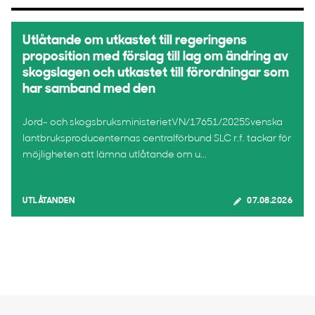
Utlåtande om utkastet till regeringens
proposition med förslag till lag om ändring av
skogslagen och utkastet till förordningar som
har samband med den
Jord- och skogsbruksministerietVN/17651/2025Svenska
lantbruksproducenternas centralförbund SLC r.f. tackar för
möjligheten att lämna utlåtande om u...
UTLÅTANDEN
07.08.2026