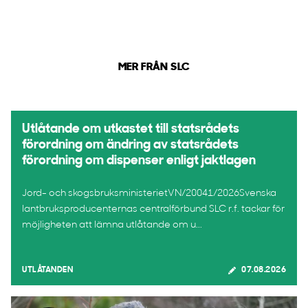
MER FRÅN SLC
Utlåtande om utkastet till statsrådets
förordning om ändring av statsrådets
förordning om dispenser enligt jaktlagen
Jord- och skogsbruksministerietVN/20041/2026Svenska
lantbruksproducenternas centralförbund SLC r.f. tackar för
möjligheten att lämna utlåtande om u...
UTLÅTANDEN
07.08.2026