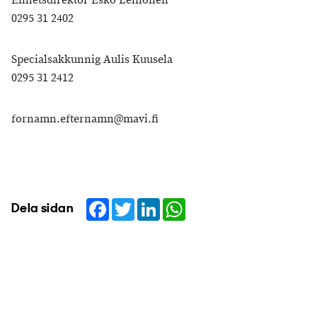
Enhetsdirektör Esko Leinonen
0295 31 2402
Specialsakkunnig Aulis Kuusela
0295 31 2412
fornamn.efternamn@mavi.fi
Facebook
Twitter
LinkedIn
WhatsApp
Dela sidan