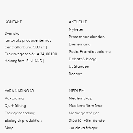
KONTAKT
AKTUELLT
Nyheter
Svenska
Pressmeddelanden
lantbruksproducenternas
Evenemang
centralförbund SLC r.f. |
Podd: Framtidsodlarna
Fredriksgatan 61 A 34, 00100
Debatt & blogg
Helsingfors, FINLAND |
Utlåtanden
Recept
VÅRA NÄRINGAR
MEDLEM
Växtodling
Medlemskap
Djurhållning
Medlemsförmåner
Trädgårdsodling
Markägarfrågor
Ekologisk produktion
Stöd för välmående
Skog
Juridiska frågor