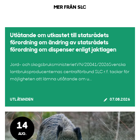
MER FRÅN SLC
Utlåtande om utkastet till statsrådets
förordning om ändring av statsrådets
förordning om dispenser enligt jaktlagen
Jord- och skogsbruksministerietVN/20041/2026Svenska
lantbruksproducenternas centralförbund SLC r.f. tackar för
möjligheten att lämna utlåtande om u...
UTLÅTANDEN
07.08.2026
14
AUG.