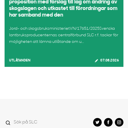
proposition med förslag till lag om ändring av
skogslagen och utkastet till förordningar som
har samband med den
Jord- och skogsbruksministerietVN/17651/2025Svenska
lantbruksproducenternas centralförbund SLC r.f. tackar för
möjligheten att lämna utlåtande om u...
UTLÅTANDEN
07.08.2026