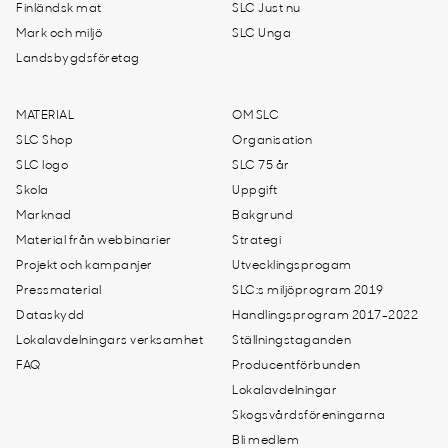
Finländsk mat
SLC Just nu
Mark och miljö
SLC Unga
Landsbygdsföretag
MATERIAL
OM SLC
SLC Shop
Organisation
SLC logo
SLC 75 år
Skola
Uppgift
Marknad
Bakgrund
Material från webbinarier
Strategi
Projekt och kampanjer
Utvecklingsprogam
Pressmaterial
SLC:s miljöprogram 2019
Dataskydd
Handlingsprogram 2017-2022
Lokalavdelningars verksamhet
Ställningstaganden
FAQ
Producentförbunden
Lokalavdelningar
Skogsvårdsföreningarna
Bli medlem