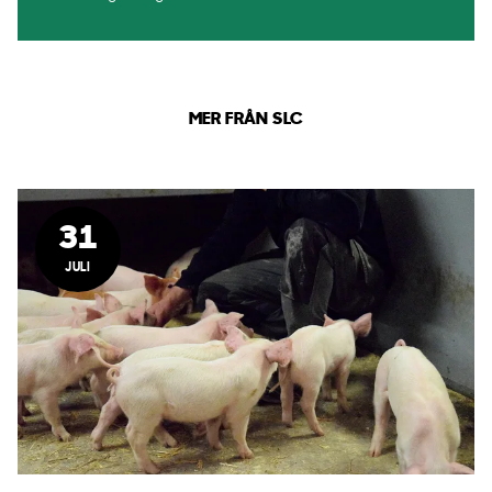
MER FRÅN SLC
31
JULI