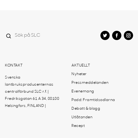
KONTAKT
AKTUELLT
Nyheter
Svenska
Pressmeddelanden
lantbruksproducenternas
Evenemang
centralförbund SLC r.f. |
Fredriksgatan 61 A 34, 00100
Podd: Framtidsodlarna
Helsingfors, FINLAND |
Debatt & blogg
Utlåtanden
Recept