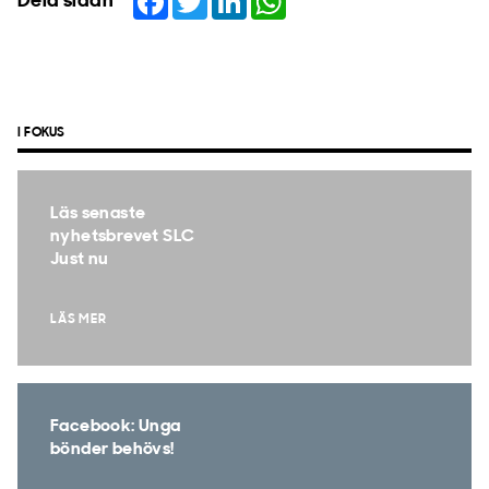
Dela sidan
I FOKUS
Läs senaste
nyhetsbrevet SLC
Just nu
LÄS MER
Facebook: Unga
bönder behövs!