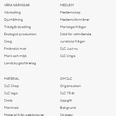
VÅRA NÄRINGAR
MEDLEM
Växtodling
Medlemskap
Djurhållning
Medlemsförmåner
Trädgårdsodling
Markägarfrågor
Ekologisk produktion
Stöd för välmående
Skog
Juridiska frågor
Finländsk mat
SLC Just nu
Mark och miljö
SLC Unga
Landsbygdsföretag
MATERIAL
OM SLC
SLC Shop
Organisation
SLC logo
SLC 75 år
Skola
Uppgift
Marknad
Bakgrund
Material från webbinarier
Strategi