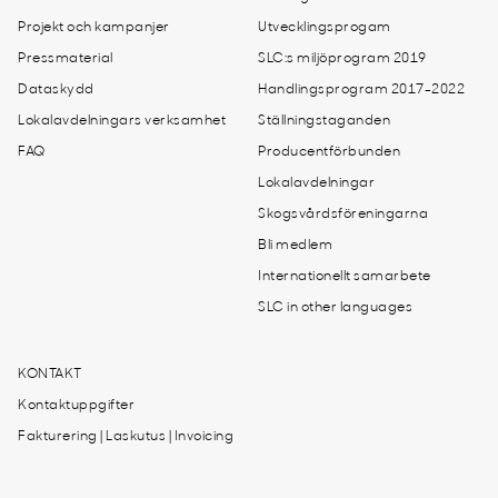
Projekt och kampanjer
Utvecklingsprogam
Pressmaterial
SLC:s miljöprogram 2019
Dataskydd
Handlingsprogram 2017-2022
Lokalavdelningars verksamhet
Ställningstaganden
FAQ
Producentförbunden
Lokalavdelningar
Skogsvårdsföreningarna
Bli medlem
Internationellt samarbete
SLC in other languages
KONTAKT
Kontaktuppgifter
Fakturering | Laskutus | Invoicing