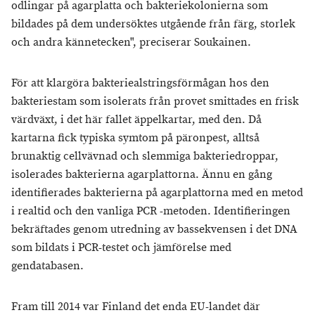
odlingar på agarplatta och bakteriekolonierna som
bildades på dem undersöktes utgående från färg, storlek
och andra kännetecken", preciserar Soukainen.
För att klargöra bakteriealstringsförmågan hos den
bakteriestam som isolerats från provet smittades en frisk
värdväxt, i det här fallet äppelkartar, med den. Då
kartarna fick typiska symtom på päronpest, alltså
brunaktig cellvävnad och slemmiga bakteriedroppar,
isolerades bakterierna agarplattorna. Ännu en gång
identifierades bakterierna på agarplattorna med en metod
i realtid och den vanliga PCR -metoden. Identifieringen
bekräftades genom utredning av bassekvensen i det DNA
som bildats i PCR-testet och jämförelse med
gendatabasen.
Fram till 2014 var Finland det enda EU-landet där