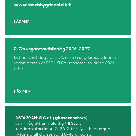
www.landsbygdensfolk.fi
LÄS MER
SLC:s ungdomsutbildning 2026–2027
Det har blivit dags för SLC:s nionde ungdomsutbildning
sedan starten år 2001. SLC:s ungdomsutbildning 2026–
2027...
LÄS MER
INSTAGRAM: SLC r.f. (@bondenbehovs)
Kom ihåg att anmäla dig till SLC:s
ungdomsutbildning 2026-2027! 🤩 Utbildningen
riktar sig till dig som är 18–40 år och ...