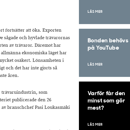
LÄS MER
t fortsätter att öka. Exporten
 De sågade och hyvlade trävarornas
Bonden behövs
rten av trävaror. Däremot har
på YouTube
et allmänna ekonomiska läget har
t mycket osäkert. Lönsamheten i
LÄS MER
t och det har inte gjorts så
ste åren.
 trävaruindustrin, som
Varför får den
teriet publicerade den 26
minst som gör
 av branschchef Pasi Loukasmäki
mest?
LÄS MER