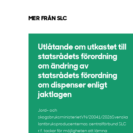
MER FRÅN SLC
Utlåtande om utkastet till
statsrådets förordning
om ändring av
statsrådets förordning
om dispenser enligt
jaktlagen
Jord- och
skogsbruksministerietVN/20041/2026Svenska
lantbruksproducenternas centralförbund SLC
r.f. tackar för möjligheten att lämna