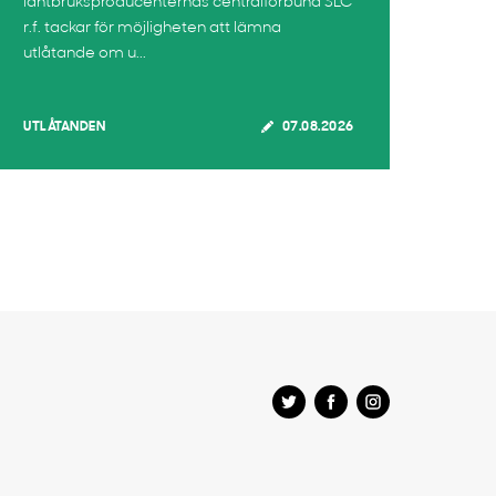
lantbruksproducenternas centralförbund SLC
r.f. tackar för möjligheten att lämna
utlåtande om u...
UTLÅTANDEN
07.08.2026