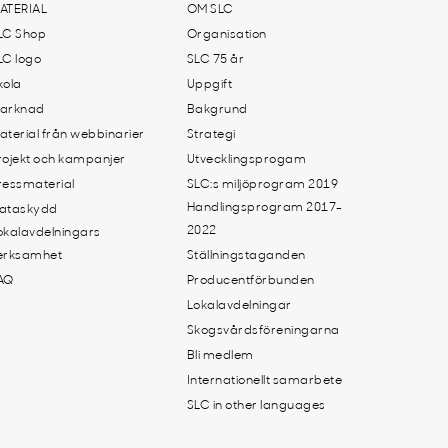
ATERIAL
OM SLC
LC Shop
Organisation
LC logo
SLC 75 år
kola
Uppgift
arknad
Bakgrund
aterial från webbinarier
Strategi
rojekt och kampanjer
Utvecklingsprogam
ressmaterial
SLC:s miljöprogram 2019
Handlingsprogram 2017-
ataskydd
2022
okalavdelningars
erksamhet
Ställningstaganden
AQ
Producentförbunden
Lokalavdelningar
Skogsvårdsföreningarna
Bli medlem
Internationellt samarbete
SLC in other languages