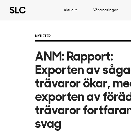
Aktuellt
Våra näringar
NYHETER
ANM: ​Rapport:
Exporten av såg
trävaror ökar, m
exporten av förä
trävaror fortfara
svag