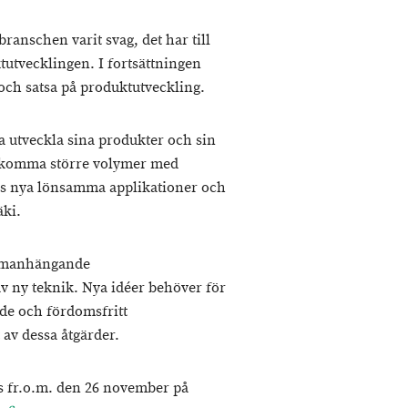
ranschen varit svag, det har till
tutvecklingen. I fortsättningen
och satsa på produktutveckling.
 utveckla sina produkter och sin
tadkomma större volymer med
tas nya lönsamma applikationer och
ki.
ammanhängande
av ny teknik. Nya idéer behöver för
nde och fördomsfritt
av dessa åtgärder.
s fr.o.m. den 26 november på