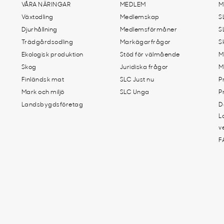
VÅRA NÄRINGAR
MEDLEM
M
Växtodling
Medlemskap
S
Djurhållning
Medlemsförmåner
S
Trädgårdsodling
Markägarfrågor
S
Ekologisk produktion
Stöd för välmående
M
Skog
Juridiska frågor
M
Finländsk mat
SLC Just nu
P
Mark och miljö
SLC Unga
P
Landsbygdsföretag
D
L
v
F