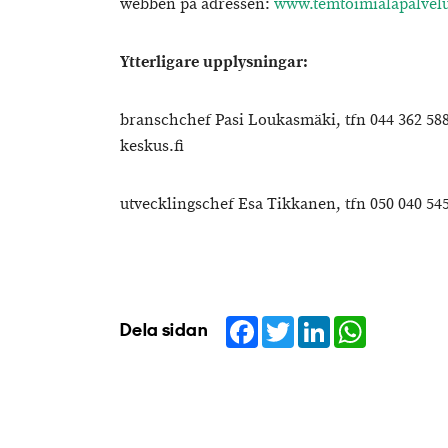
webben på adressen:
www.temtoimialapalvelu
Ytterligare upplysningar:
branschchef Pasi Loukasmäki, tfn 044 362 5888
keskus.fi
utvecklingschef Esa Tikkanen, tfn 050 040 545
Facebook
Twitter
LinkedIn
WhatsApp
Dela sidan