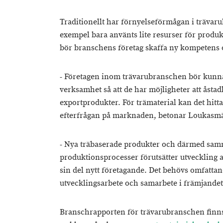
Traditionellt har förnyelseförmågan i trävarub
exempel bara använts lite resurser för produk
bör branschens företag skaffa ny kompetens 
- Företagen inom trävarubranschen bör kunna
verksamhet så att de har möjligheter att ås
exportprodukter. För trämaterial kan det hit
efterfrågan på marknaden, betonar Loukasmä
- Nya träbaserade produkter och därmed s
produktionsprocesser förutsätter utveckling 
sin del nytt företagande. Det behövs omfatta
utvecklingsarbete och samarbete i främjandet 
Branschrapporten för trävarubranschen finn