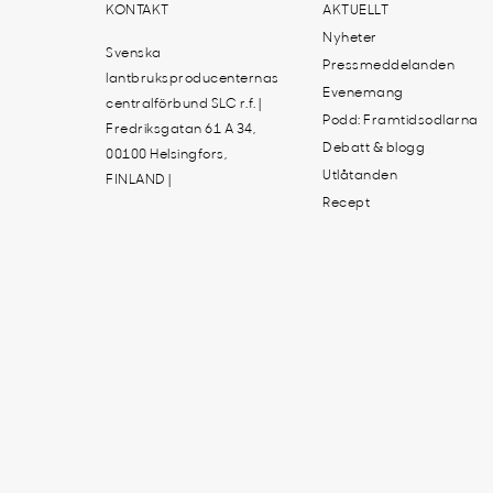
KONTAKT
AKTUELLT
Nyheter
Svenska
Pressmeddelanden
lantbruksproducenternas
Evenemang
centralförbund SLC r.f. |
Podd: Framtidsodlarna
Fredriksgatan 61 A 34,
Debatt & blogg
00100 Helsingfors,
Utlåtanden
FINLAND |
Recept