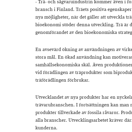
- Trä- och sågvaruindustrin kommer även i fo
bransch i Finland. Träets positiva egenskape
nya möjligheter, när det gäller att utveckla t
bioekonomi stöder denna utveckling. Trä är de
genomförandet av den bioekonomiska strateg
En avsevärd ökning av användningen av virkes
stora mål. En ökad användning kan motivera
samhällsekonomiska skäl. Även produktionen 
vid förädlingen av träprodukter som biproduk
träförädlingen förbrukar.
Utvecklandet av nya produkter har en nyckelr
trävarubranschen. I fortsättningen kan man me
produkter tillverkade av fossila råvaror. Pro
alla branscher. Utvecklingsarbetet kräver d
kunderna.