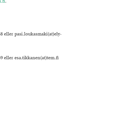
.fi
.
 eller pasi.loukasmaki(at)ely-
9 eller esa.tikkanen(at)tem.fi