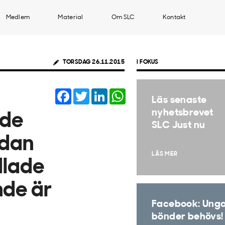
Medlem
Material
Om SLC
Kontakt
TORSDAG 26.11.2015
I FOKUS
Facebook
Twitter
LinkedIn
WhatsApp
Läs senaste
nyhetsbrevet
ade
SLC Just nu
edan
LÄS MER
dlade
nde är
Facebook: Ung
bönder behövs!