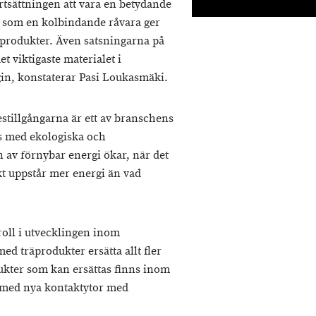
rtsättningen att vara en betydande
r som en kolbindande råvara ger
räprodukter. Även satsningarna på
t viktigaste materialet i
in, konstaterar Pasi Loukasmäki.
tillgångarna är ett av branschens
s med ekologiska och
av förnybar energi ökar, när det
t uppstår mer energi än vad
oll i utvecklingen inom
d träprodukter ersätta allt fler
dukter som kan ersättas finns inom
ärmed nya kontaktytor med