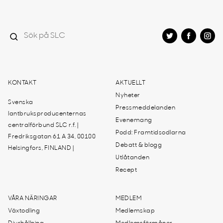
KONTAKT
AKTUELLT
Nyheter
Svenska
Pressmeddelanden
lantbruksproducenternas
Evenemang
centralförbund SLC r.f. |
Podd: Framtidsodlarna
Fredriksgatan 61 A 34, 00100
Debatt & blogg
Helsingfors, FINLAND |
Utlåtanden
Recept
VÅRA NÄRINGAR
MEDLEM
Växtodling
Medlemskap