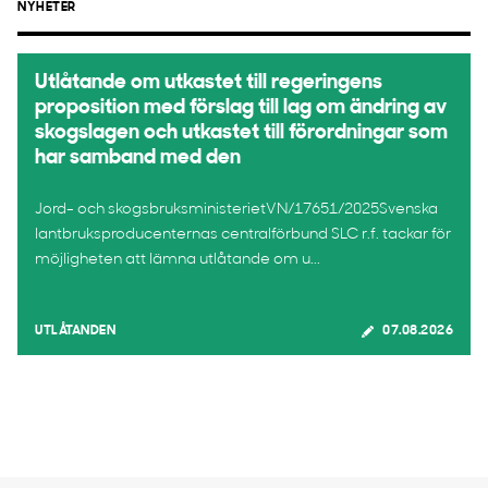
NYHETER
Utlåtande om utkastet till regeringens
proposition med förslag till lag om ändring av
skogslagen och utkastet till förordningar som
har samband med den
Jord- och skogsbruksministerietVN/17651/2025Svenska
lantbruksproducenternas centralförbund SLC r.f. tackar för
möjligheten att lämna utlåtande om u...
UTLÅTANDEN
07.08.2026