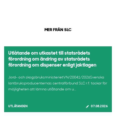
MER FRÅN SLC
Utlåtande om utkastet till statsrådets
förordning om ändring av statsrådets
förordning om dispenser enligt jaktlagen
Jord- och skogsbruksministerietVN/20041/2026Svenska
lantbruksproducenternas centralförbund SLC r.f. tackar för
möjligheten att lämna utlåtande om u...
UTLÅTANDEN
07.08.2026