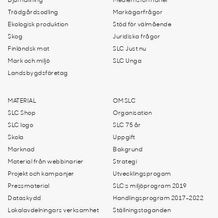
Djurhållning
Medlemsförmåner
Trädgårdsodling
Markägarfrågor
Ekologisk produktion
Stöd för välmående
Skog
Juridiska frågor
Finländsk mat
SLC Just nu
Mark och miljö
SLC Unga
Landsbygdsföretag
MATERIAL
OM SLC
SLC Shop
Organisation
SLC logo
SLC 75 år
Skola
Uppgift
Marknad
Bakgrund
Material från webbinarier
Strategi
Projekt och kampanjer
Utvecklingsprogam
Pressmaterial
SLC:s miljöprogram 2019
Dataskydd
Handlingsprogram 2017-2022
Lokalavdelningars verksamhet
Ställningstaganden