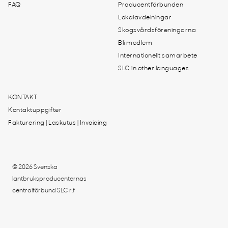
FAQ
Producentförbunden
Lokalavdelningar
Skogsvårdsföreningarna
Bli medlem
Internationellt samarbete
SLC in other languages
KONTAKT
Kontaktuppgifter
Fakturering | Laskutus | Invoicing
© 2026 Svenska
lantbruksproducenternas
centralförbund SLC r.f