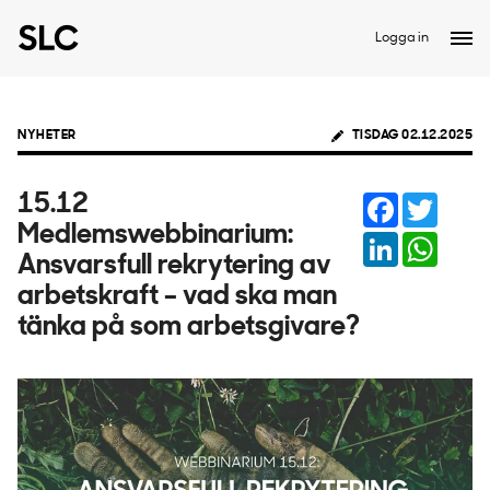
Logga in
NYHETER
TISDAG 02.12.2025
Facebook
Twitter
15.12
Medlemswebbinarium:
LinkedIn
Whats
Ansvarsfull rekrytering av
arbetskraft – vad ska man
tänka på som arbetsgivare?