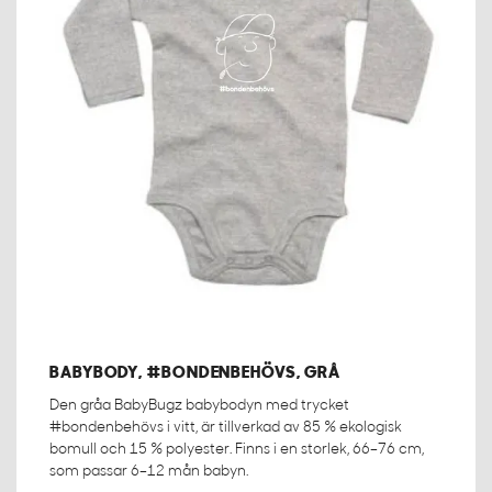
BABYBODY, #BONDENBEHÖVS, GRÅ
Den gråa BabyBugz babybodyn med trycket
#bondenbehövs i vitt, är tillverkad av 85 % ekologisk
bomull och 15 % polyester. Finns i en storlek, 66–76 cm,
som passar 6–12 mån babyn.