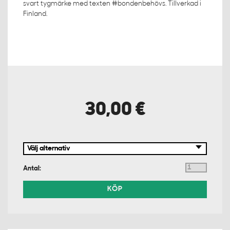
svart tygmärke med texten #bondenbehövs. Tillverkad i
Finland.
30,00 €
Antal:
KÖP