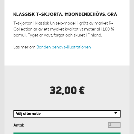
KLASSISK T-SKJORTA, #BONDENBEHÖVS, GRÅ
T-skjortan i klassisk Unisex-modell i grått av märket R-
Collection är av ett mycket kvalitativt material i 100 %
bomull. Tyget är vävt, färgat och skuret i Finland.
Läs mer om
Bonden behövs-illustrationen
32,00 €
Antal: