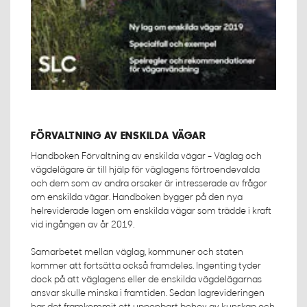
FÖRVALTNING AV ENSKILDA VÄGAR
Handboken Förvaltning av enskilda vägar - Väglag och
vägdelägare är till hjälp för väglagens förtroendevalda
och dem som av andra orsaker är intresserade av frågor
om enskilda vägar. Handboken bygger på den nya
helreviderade lagen om enskilda vägar som trädde i kraft
vid ingången av år 2019.
Samarbetet mellan väglag, kommuner och staten
kommer att fortsätta också framdeles. Ingenting tyder
dock på att väglagens eller de enskilda vägdelägarnas
ansvar skulle minska i framtiden. Sedan lagrevideringen