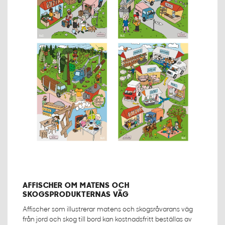
AFFISCHER OM MATENS OCH
SKOGSPRODUKTERNAS VÄG
Affischer som illustrerar matens och skogsråvarans väg
från jord och skog till bord kan kostnadsfritt beställas av