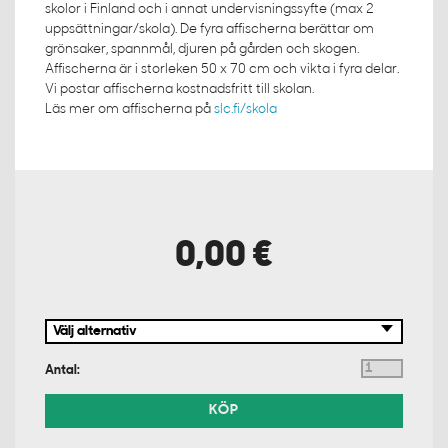
skolor i Finland och i annat undervisningssyfte (max 2
uppsättningar/skola). De fyra affischerna berättar om
grönsaker, spannmål, djuren på gården och skogen.
Affischerna är i storleken 50 x 70 cm och vikta i fyra delar.
Vi postar affischerna kostnadsfritt till skolan.
Läs mer om affischerna på
slc.fi/skola
0,00 €
Antal:
KÖP