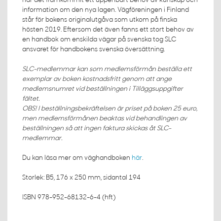
har det framkommit ett uppenbart behov av kunskap och
information om den nya lagen. Vägföreningen i Finland
står för bokens originalutgåva som utkom på finska
hösten 2019. Eftersom det även fanns ett stort behov av
en handbok om enskilda vägar på svenska tog SLC
ansvaret för handbokens svenska översättning.
SLC-medlemmar kan som medlemsförmån beställa ett
exemplar av boken kostnadsfritt genom att ange
medlemsnumret vid beställningen i Tilläggsuppgifter
fältet.
OBS! I beställningsbekräftelsen är priset på boken 25 euro,
men medlemsförmånen beaktas vid behandlingen av
beställningen så att ingen faktura skickas åt SLC-
medlemmar.
Du kan läsa mer om väghandboken
här
.
Storlek: B5, 176 x 250 mm, sidantal 194
ISBN 978-952-68132-6-4 (hft)