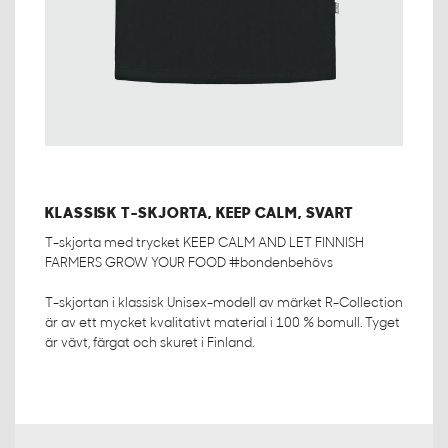
KLASSISK T-SKJORTA, KEEP CALM, SVART
T-skjorta med trycket KEEP CALM AND LET FINNISH
FARMERS GROW YOUR FOOD #bondenbehövs
T-skjortan i klassisk Unisex-modell av märket R-Collection
är av ett mycket kvalitativt material i 100 % bomull. Tyget
är vävt, färgat och skuret i Finland.