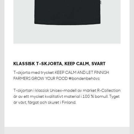
KLASSISK T-SKJORTA, KEEP CALM, SVART
T-skjorta med trycket KEEP CALM AND LET FINNISH
FARMERS GROW YOUR FOOD #bondenbehövs
T-skjortan i klassisk Unisex-modell av märket R-Collection
är av ett mycket kvalitativt material i 100 % bomull. Tyget
är vävt, färgat och skuret i Finland.