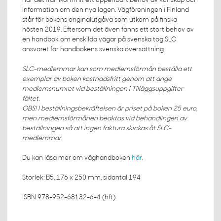
har det framkommit ett uppenbart behov av kunskap och
information om den nya lagen. Vägföreningen i Finland
står för bokens originalutgåva som utkom på finska
hösten 2019. Eftersom det även fanns ett stort behov av
en handbok om enskilda vägar på svenska tog SLC
ansvaret för handbokens svenska översättning.
SLC-medlemmar kan som medlemsförmån beställa ett
exemplar av boken kostnadsfritt genom att ange
medlemsnumret vid beställningen i Tilläggsuppgifter
fältet.
OBS! I beställningsbekräftelsen är priset på boken 25 euro,
men medlemsförmånen beaktas vid behandlingen av
beställningen så att ingen faktura skickas åt SLC-
medlemmar.
Du kan läsa mer om väghandboken
här
.
Storlek: B5, 176 x 250 mm, sidantal 194
ISBN 978-952-68132-6-4 (hft)