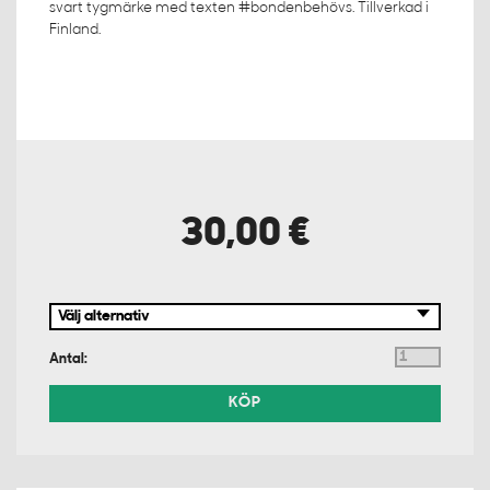
svart tygmärke med texten #bondenbehövs. Tillverkad i
Finland.
30,00 €
Antal:
KÖP