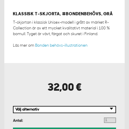
KLASSISK T-SKJORTA, #BONDENBEHÖVS, GRÅ
T-skjortan i klassisk Unisex-modell i grått av märket R-
Collection är av ett mycket kvalitativt material i 100 %
bomull. Tyget är vävt, färgat och skuret i Finland.
Läs mer om
Bonden behövs-illustrationen
32,00 €
Antal: