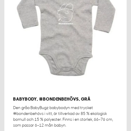
BABYBODY, #BONDENBEHÖVS, GRÅ
Den gråa BabyBugz babybodyn med trycket
#bondenbehövs i vitt, är tillverkad av 85 % ekologisk
bomull och 15 % polyester. Finns i en storlek, 66–76 cm,
som passar 6–12 mån babyn.