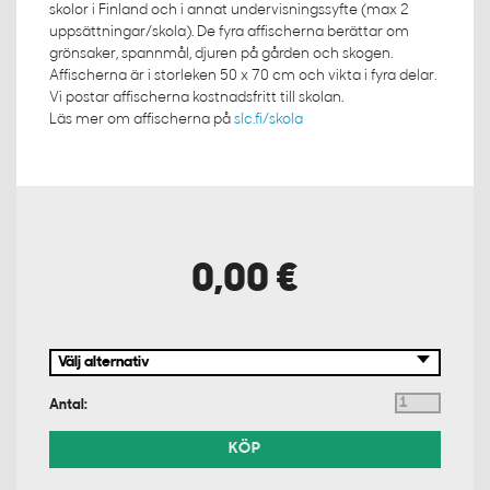
skolor i Finland och i annat undervisningssyfte (max 2
uppsättningar/skola). De fyra affischerna berättar om
grönsaker, spannmål, djuren på gården och skogen.
Affischerna är i storleken 50 x 70 cm och vikta i fyra delar.
Vi postar affischerna kostnadsfritt till skolan.
Läs mer om affischerna på
slc.fi/skola
0,00 €
Antal:
KÖP