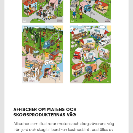
AFFISCHER OM MATENS OCH
SKOGSPRODUKTERNAS VÄG
Affischer som illustrerar matens och skogsråvarans väg
från jord och skog till bord kan kostnadsfritt beställas av