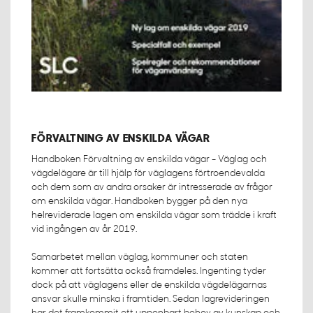
FÖRVALTNING AV ENSKILDA VÄGAR
Handboken Förvaltning av enskilda vägar - Väglag och
vägdelägare är till hjälp för väglagens förtroendevalda
och dem som av andra orsaker är intresserade av frågor
om enskilda vägar. Handboken bygger på den nya
helreviderade lagen om enskilda vägar som trädde i kraft
vid ingången av år 2019.
Samarbetet mellan väglag, kommuner och staten
kommer att fortsätta också framdeles. Ingenting tyder
dock på att väglagens eller de enskilda vägdelägarnas
ansvar skulle minska i framtiden. Sedan lagrevideringen