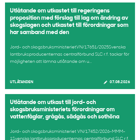
Utlåtande om utkastet till regeringens
proposition med förslag till lag om ändring av
skogslagen och utkastet till förordningar som
har samband med den
Jord- och skogsbruksministerietVN/17651/2025Svenska
lantbruksproducenternas centralförbund SLC r.f. tackar för
möjligheten att lämna utlåtande om u...
UTLÅTANDEN
07.08.2026
Utlåtande om utkast till jord- och
skogsbruksministeriets förordningar om
vattenfåglar, grågås, sädgås och sothöna
Jord- och skogsbruksministeriet VN/17452/2026-MMM-
1Svenska lantbruksproducenternas centralförbund SLC r.f.