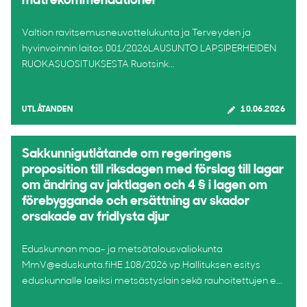
matrekommendationer
Valtion ravitsemusneuvottelukunta ja Terveyden ja
hyvinvoinnin laitos 001/2026LAUSUNTO LAPSIPERHEIDEN
RUOKASUOSITUKSESTA Ruotsink...
UTLÅTANDEN
10.06.2026
Sakkunnigutlåtande om regeringens
proposition till riksdagen med förslag till lagar
om ändring av jaktlagen och 4 § i lagen om
förebyggande och ersättning av skador
orsakade av fridlysta djur
Eduskunnan maa- ja metsätalousvaliokunta
MmV@eduskunta.fiHE 108/2026 vp Hallituksen esitys
eduskunnalle laeiksi metsästyslain sekä rauhoitettujen e...