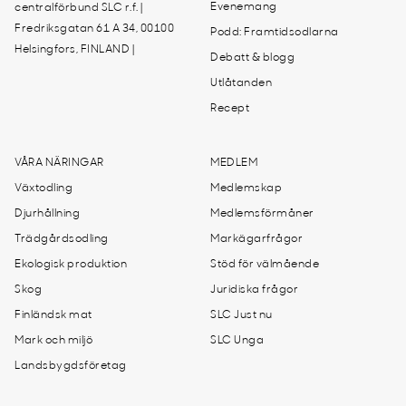
Evenemang
centralförbund SLC r.f. |
Fredriksgatan 61 A 34, 00100
Podd: Framtidsodlarna
Helsingfors, FINLAND |
Debatt & blogg
Utlåtanden
Recept
VÅRA NÄRINGAR
MEDLEM
Växtodling
Medlemskap
Djurhållning
Medlemsförmåner
Trädgårdsodling
Markägarfrågor
Ekologisk produktion
Stöd för välmående
Skog
Juridiska frågor
Finländsk mat
SLC Just nu
Mark och miljö
SLC Unga
Landsbygdsföretag