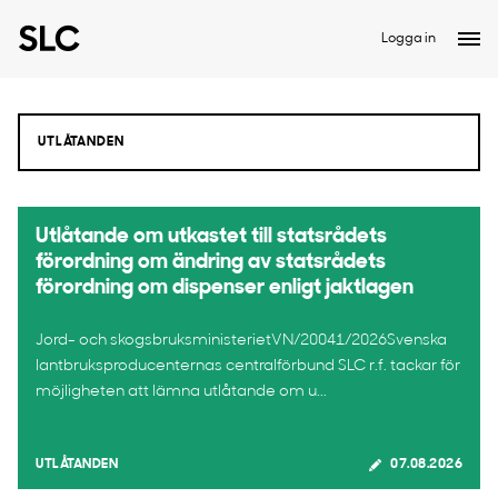
Logga in
Utlåtande om utkastet till statsrådets
förordning om ändring av statsrådets
förordning om dispenser enligt jaktlagen
Jord- och skogsbruksministerietVN/20041/2026Svenska
lantbruksproducenternas centralförbund SLC r.f. tackar för
möjligheten att lämna utlåtande om u...
UTLÅTANDEN
07.08.2026