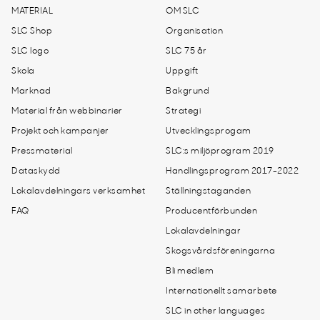
MATERIAL
OM SLC
SLC Shop
Organisation
SLC logo
SLC 75 år
Skola
Uppgift
Marknad
Bakgrund
Material från webbinarier
Strategi
Projekt och kampanjer
Utvecklingsprogam
Pressmaterial
SLC:s miljöprogram 2019
Dataskydd
Handlingsprogram 2017-2022
Lokalavdelningars verksamhet
Ställningstaganden
FAQ
Producentförbunden
Lokalavdelningar
Skogsvårdsföreningarna
Bli medlem
Internationellt samarbete
SLC in other languages