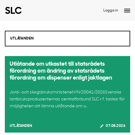
Logga in
Utlåtande om utkastet till statsrådets
förordning om ändring av statsrådets
förordning om dispenser enligt jaktlagen
Jord- och skogsbruksministerietVN/20041/2026Svenska
lantbruksproducenternas centralförbund SLC r.f. tackar för
möjligheten att lämna utlåtande om u...
UTLÅTANDEN
07.08.2026