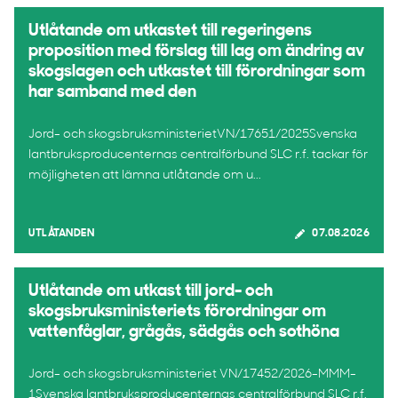
Utlåtande om utkastet till regeringens
proposition med förslag till lag om ändring av
skogslagen och utkastet till förordningar som
har samband med den
Jord- och skogsbruksministerietVN/17651/2025Svenska
lantbruksproducenternas centralförbund SLC r.f. tackar för
möjligheten att lämna utlåtande om u...
UTLÅTANDEN
07.08.2026
Utlåtande om utkast till jord- och
skogsbruksministeriets förordningar om
vattenfåglar, grågås, sädgås och sothöna
Jord- och skogsbruksministeriet VN/17452/2026-MMM-
1Svenska lantbruksproducenternas centralförbund SLC r.f.