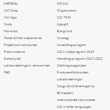
MATERIAL
OM SLC
SLC Shop
Organisation
SLC logo
SLC 75 år
Skola
Uppgift
Marknad
Bakgrund
Material från webbinarier
Strategi
Projekt och kampanjer
Utvecklingsprogam
Pressmaterial
SLC:s miljöprogram 2019
Dataskydd
Handlingsprogram 2017-2022
Lokalavdelningars verksamhet
Ställningstaganden
FAQ
Producentförbunden
Lokalavdelningar
Skogsvårdsföreningarna
Bli medlem
Internationellt samarbete
SLC in other languages