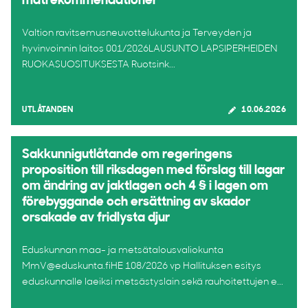
matrekommendationer
Valtion ravitsemusneuvottelukunta ja Terveyden ja
hyvinvoinnin laitos 001/2026LAUSUNTO LAPSIPERHEIDEN
RUOKASUOSITUKSESTA Ruotsink...
UTLÅTANDEN
10.06.2026
Sakkunnigutlåtande om regeringens
proposition till riksdagen med förslag till lagar
om ändring av jaktlagen och 4 § i lagen om
förebyggande och ersättning av skador
orsakade av fridlysta djur
Eduskunnan maa- ja metsätalousvaliokunta
MmV@eduskunta.fiHE 108/2026 vp Hallituksen esitys
eduskunnalle laeiksi metsästyslain sekä rauhoitettujen e...