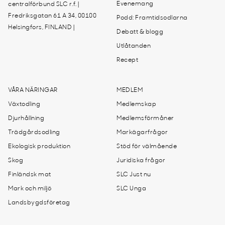
Evenemang
centralförbund SLC r.f. |
Fredriksgatan 61 A 34, 00100
Podd: Framtidsodlarna
Helsingfors, FINLAND |
Debatt & blogg
Utlåtanden
Recept
VÅRA NÄRINGAR
MEDLEM
Växtodling
Medlemskap
Djurhållning
Medlemsförmåner
Trädgårdsodling
Markägarfrågor
Ekologisk produktion
Stöd för välmående
Skog
Juridiska frågor
Finländsk mat
SLC Just nu
Mark och miljö
SLC Unga
Landsbygdsföretag