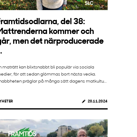
Framtidsodlarna, del 38:
Mattrenderna kommer och
går, men det närproducerade
..
n maträtt kan blixtsnabbt bli populär via sociala
edier, för att sedan glömmas bort nästa vecka.
nabbheten präglar på många sätt dagens matkultu...
YHETER
20.11.2024