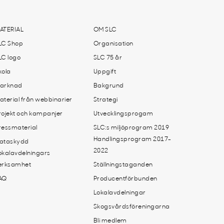
ATERIAL
OM SLC
LC Shop
Organisation
LC logo
SLC 75 år
kola
Uppgift
arknad
Bakgrund
aterial från webbinarier
Strategi
rojekt och kampanjer
Utvecklingsprogam
ressmaterial
SLC:s miljöprogram 2019
Handlingsprogram 2017-
ataskydd
2022
okalavdelningars
erksamhet
Ställningstaganden
AQ
Producentförbunden
Lokalavdelningar
Skogsvårdsföreningarna
Bli medlem