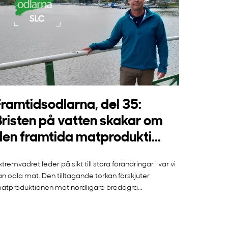
Framtidsodlarna, del 35:
Bristen på vatten skakar om
den framtida matprodukti...
xtremvädret leder på sikt till stora förändringar i var vi
an odla mat. Den tilltagande torkan förskjuter
atproduktionen mot nordligare breddgra...