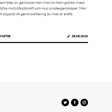
ed hjälp av gensaxen kan man ta fram grödor med
ättre motståndskraft och nya smakegenskaper. Men
llt kopplat till genmodifiering av mat är eldfä...
YHETER
28.08.2024