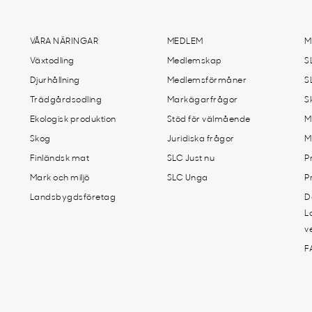
VÅRA NÄRINGAR
MEDLEM
M
Växtodling
Medlemskap
S
Djurhållning
Medlemsförmåner
S
Trädgårdsodling
Markägarfrågor
S
Ekologisk produktion
Stöd för välmående
M
Skog
Juridiska frågor
M
Finländsk mat
SLC Just nu
P
Mark och miljö
SLC Unga
P
Landsbygdsföretag
D
L
v
F