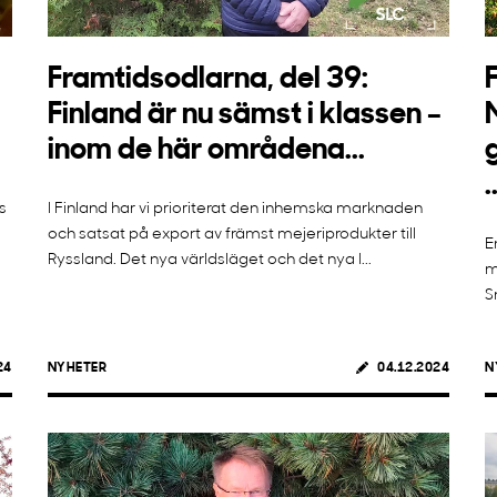
Framtidsodlarna, del 39:
Finland är nu sämst i klassen –
inom de här områdena...
.
s
I Finland har vi prioriterat den inhemska marknaden
och satsat på export av främst mejeriprodukter till
E
Ryssland. Det nya världsläget och det nya l...
m
S
24
NYHETER
04.12.2024
N