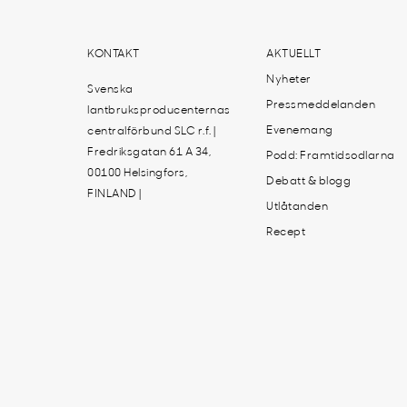
KONTAKT
AKTUELLT
Nyheter
Svenska
Pressmeddelanden
lantbruksproducenternas
Evenemang
centralförbund SLC r.f. |
Fredriksgatan 61 A 34,
Podd: Framtidsodlarna
00100 Helsingfors,
Debatt & blogg
FINLAND |
Utlåtanden
Recept