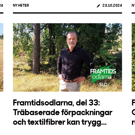
24
NYHETER
23.10.2024
N
Framtidsodlarna, del 33:
Träbaserade förpackningar
och textilfibrer kan trygg...