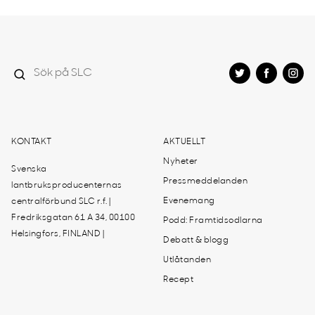
KONTAKT
AKTUELLT
Nyheter
Svenska
Pressmeddelanden
lantbruksproducenternas
Evenemang
centralförbund SLC r.f. |
Fredriksgatan 61 A 34, 00100
Podd: Framtidsodlarna
Helsingfors, FINLAND |
Debatt & blogg
Utlåtanden
Recept