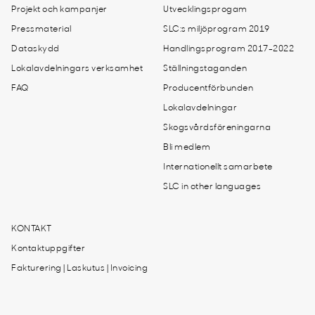
Projekt och kampanjer
Utvecklingsprogam
Pressmaterial
SLC:s miljöprogram 2019
Dataskydd
Handlingsprogram 2017-2022
Lokalavdelningars verksamhet
Ställningstaganden
FAQ
Producentförbunden
Lokalavdelningar
Skogsvårdsföreningarna
Bli medlem
Internationellt samarbete
SLC in other languages
KONTAKT
Kontaktuppgifter
Fakturering | Laskutus | Invoicing