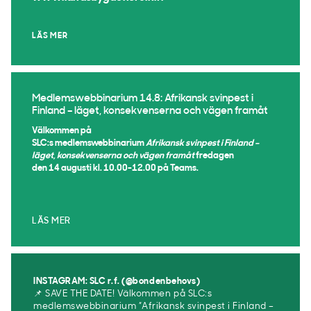
LÄS MER
Medlemswebbinarium 14.8: Afrikansk svinpest i
Finland – läget, konsekvenserna och vägen framåt
Välkommen på
SLC:s medlemswebbinarium
Afrikansk svinpest i Finland –
läget, konsekvenserna och vägen framåt
fredagen
den 14 augusti kl. 10.00-12.00 på Teams.
LÄS MER
INSTAGRAM: SLC r.f. (@bondenbehovs)
📌 SAVE THE DATE! Välkommen på SLC:s
medlemswebbinarium ”Afrikansk svinpest i Finland –