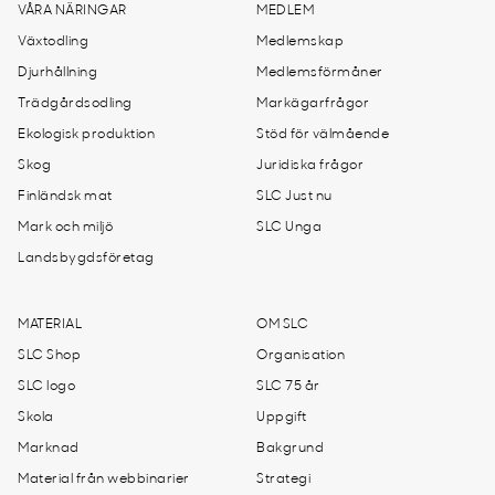
VÅRA NÄRINGAR
MEDLEM
Växtodling
Medlemskap
Djurhållning
Medlemsförmåner
Trädgårdsodling
Markägarfrågor
Ekologisk produktion
Stöd för välmående
Skog
Juridiska frågor
Finländsk mat
SLC Just nu
Mark och miljö
SLC Unga
Landsbygdsföretag
MATERIAL
OM SLC
SLC Shop
Organisation
SLC logo
SLC 75 år
Skola
Uppgift
Marknad
Bakgrund
Material från webbinarier
Strategi