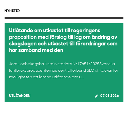
NYHETER
Utlåtande om utkastet till regeringens
proposition med förslag till lag om ändring av
skogslagen och utkastet till förordningar som
har samband med den
Jord- och skogsbruksministerietVN/17651/2025Svenska
lantbruksproducenternas centralförbund SLC r.f. tackar för
möjligheten att lämna utlåtande om u...
UTLÅTANDEN
07.08.2026