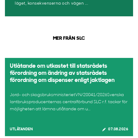
läget, konsekvenserna och vägen ...
MER FRÅN SLC
Utlåtande om utkastet till statsrådets
förordning om ändring av statsrådets
förordning om dispenser enligt jaktlagen
Jord- och skogsbruksministerietVN/20041/2026Svenska
lantbruksproducenternas centralförbund SLC r.f. tackar för
möjligheten att lämna utlåtande om u...
UTLÅTANDEN
07.08.2026