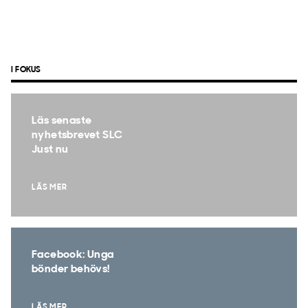
I FOKUS
Läs senaste
nyhetsbrevet SLC
Just nu
LÄS MER
Facebook: Unga
bönder behövs!
LÄS MER