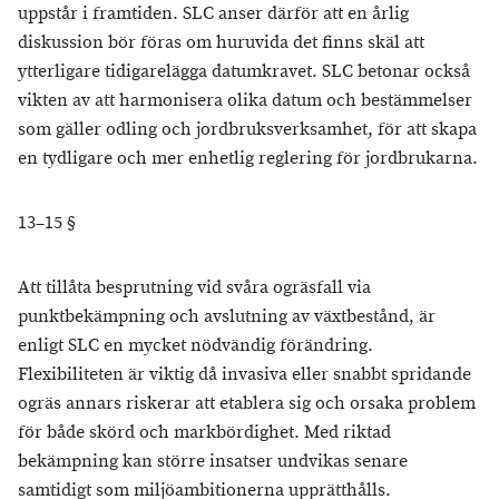
uppstår i framtiden. SLC anser därför att en årlig
diskussion bör föras om huruvida det finns skäl att
ytterligare tidigarelägga datumkravet. SLC betonar också
vikten av att harmonisera olika datum och bestämmelser
som gäller odling och jordbruksverksamhet, för att skapa
en tydligare och mer enhetlig reglering för jordbrukarna.
13–15 §
Att tillåta besprutning vid svåra ogräsfall via
punktbekämpning och avslutning av växtbestånd, är
enligt SLC en mycket nödvändig förändring.
Flexibiliteten är viktig då invasiva eller snabbt spridande
ogräs annars riskerar att etablera sig och orsaka problem
för både skörd och markbördighet. Med riktad
bekämpning kan större insatser undvikas senare
samtidigt som miljöambitionerna upprätthålls.