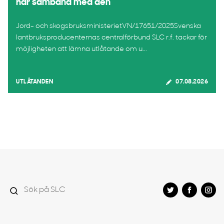
har samband med den
Jord- och skogsbruksministerietVN/17651/2025Svenska
lantbruksproducenternas centralförbund SLC r.f. tackar för
möjligheten att lämna utlåtande om u...
UTLÅTANDEN
07.08.2026