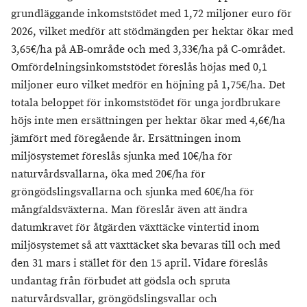
grundläggande inkomststödet med 1,72 miljoner euro för
2026, vilket medför att stödmängden per hektar ökar med
3,65€/ha på AB-område och med 3,33€/ha på C-området.
Omfördelningsinkomststödet föreslås höjas med 0,1
miljoner euro vilket medför en höjning på 1,75€/ha. Det
totala beloppet för inkomststödet för unga jordbrukare
höjs inte men ersättningen per hektar ökar med 4,6€/ha
jämfört med föregående år. Ersättningen inom
miljösystemet föreslås sjunka med 10€/ha för
naturvårdsvallarna, öka med 20€/ha för
gröngödslingsvallarna och sjunka med 60€/ha för
mångfaldsväxterna. Man föreslår även att ändra
datumkravet för åtgärden växttäcke vintertid inom
miljösystemet så att växttäcket ska bevaras till och med
den 31 mars i stället för den 15 april. Vidare föreslås
undantag från förbudet att gödsla och spruta
naturvårdsvallar, gröngödslingsvallar och