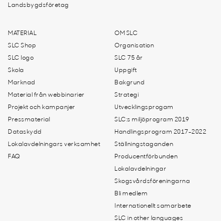
Landsbygdsföretag
MATERIAL
OM SLC
SLC Shop
Organisation
SLC logo
SLC 75 år
Skola
Uppgift
Marknad
Bakgrund
Material från webbinarier
Strategi
Projekt och kampanjer
Utvecklingsprogam
Pressmaterial
SLC:s miljöprogram 2019
Dataskydd
Handlingsprogram 2017-2022
Lokalavdelningars verksamhet
Ställningstaganden
FAQ
Producentförbunden
Lokalavdelningar
Skogsvårdsföreningarna
Bli medlem
Internationellt samarbete
SLC in other languages