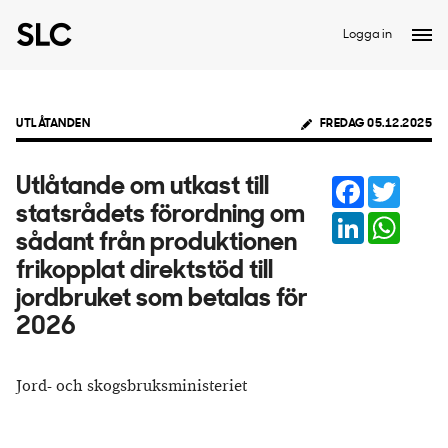
Logga in
UTLÅTANDEN
FREDAG 05.12.2025
Facebook
Twitter
Utlåtande om utkast till
statsrådets förordning om
LinkedIn
Whats
sådant från produktionen
frikopplat direktstöd till
jordbruket som betalas för
2026
Jord- och skogsbruksministeriet