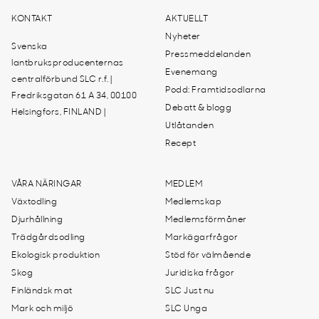
KONTAKT
AKTUELLT
Nyheter
Svenska
Pressmeddelanden
lantbruksproducenternas
Evenemang
centralförbund SLC r.f. |
Podd: Framtidsodlarna
Fredriksgatan 61 A 34, 00100
Debatt & blogg
Helsingfors, FINLAND |
Utlåtanden
Recept
VÅRA NÄRINGAR
MEDLEM
Växtodling
Medlemskap
Djurhållning
Medlemsförmåner
Trädgårdsodling
Markägarfrågor
Ekologisk produktion
Stöd för välmående
Skog
Juridiska frågor
Finländsk mat
SLC Just nu
Mark och miljö
SLC Unga