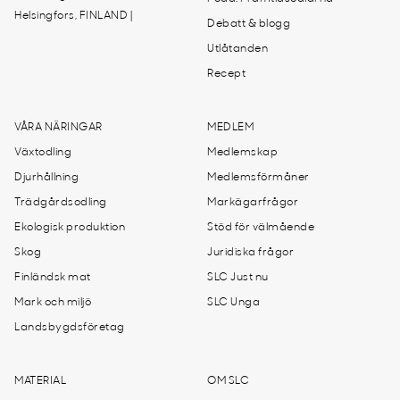
Helsingfors, FINLAND |
Debatt & blogg
Utlåtanden
Recept
VÅRA NÄRINGAR
MEDLEM
Växtodling
Medlemskap
Djurhållning
Medlemsförmåner
Trädgårdsodling
Markägarfrågor
Ekologisk produktion
Stöd för välmående
Skog
Juridiska frågor
Finländsk mat
SLC Just nu
Mark och miljö
SLC Unga
Landsbygdsföretag
MATERIAL
OM SLC