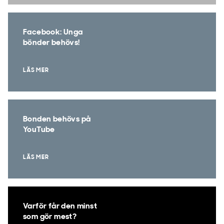
Facebook: Unga
bönder behövs!
LÄS MER
Bonden behövs på
YouTube
LÄS MER
Varför får den minst
som gör mest?