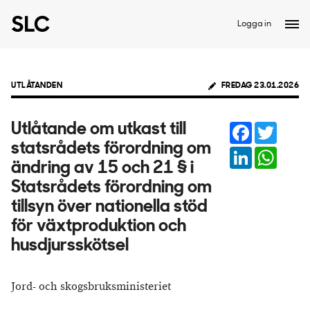
Logga in
UTLÅTANDEN
FREDAG 23.01.2026
Facebook
Twitter
Utlåtande om utkast till
statsrådets förordning om
LinkedIn
Whats
ändring av 15 och 21 § i
Statsrådets förordning om
tillsyn över nationella stöd
för växtproduktion och
husdjursskötsel
Jord- och skogsbruksministeriet