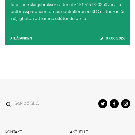
Jord- och skogsbruksministerietVN/17651/2025Svenska
lantbruksproducenternas centralförbund SLC r.f. tackar för
möjligheten att lämna utlåtande om u...
UTLÅTANDEN
07.08.2026
KONTAKT
AKTUELLT