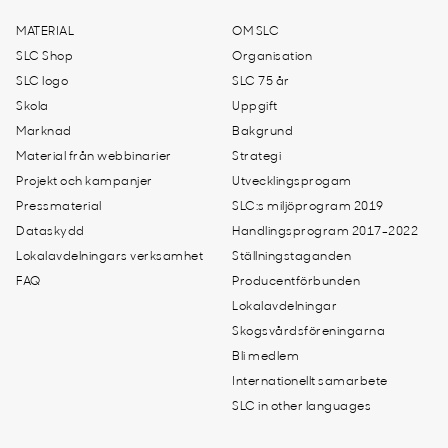
MATERIAL
OM SLC
SLC Shop
Organisation
SLC logo
SLC 75 år
Skola
Uppgift
Marknad
Bakgrund
Material från webbinarier
Strategi
Projekt och kampanjer
Utvecklingsprogam
Pressmaterial
SLC:s miljöprogram 2019
Dataskydd
Handlingsprogram 2017-2022
Lokalavdelningars verksamhet
Ställningstaganden
FAQ
Producentförbunden
Lokalavdelningar
Skogsvårdsföreningarna
Bli medlem
Internationellt samarbete
SLC in other languages