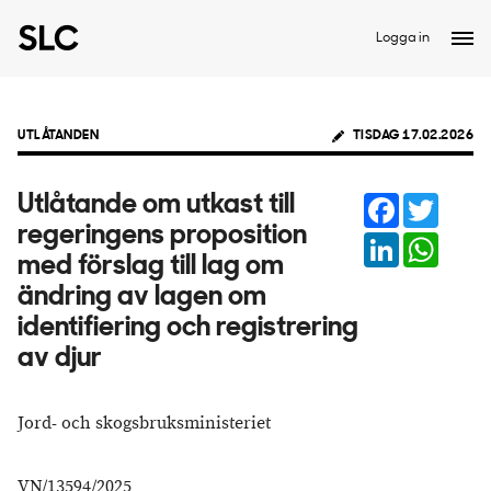
Logga in
UTLÅTANDEN
TISDAG 17.02.2026
Facebook
Twitter
Utlåtande om utkast till
regeringens proposition
LinkedIn
Whats
med förslag till lag om
ändring av lagen om
identifiering och registrering
av djur
Jord- och skogsbruksministeriet
VN/13594/2025