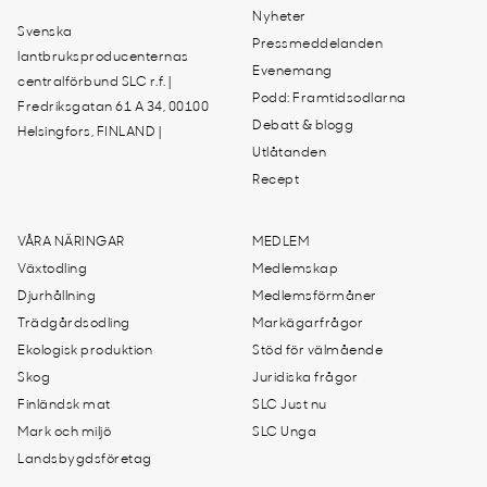
Nyheter
Svenska
Pressmeddelanden
lantbruksproducenternas
Evenemang
centralförbund SLC r.f. |
Podd: Framtidsodlarna
Fredriksgatan 61 A 34, 00100
Debatt & blogg
Helsingfors, FINLAND |
Utlåtanden
Recept
VÅRA NÄRINGAR
MEDLEM
Växtodling
Medlemskap
Djurhållning
Medlemsförmåner
Trädgårdsodling
Markägarfrågor
Ekologisk produktion
Stöd för välmående
Skog
Juridiska frågor
Finländsk mat
SLC Just nu
Mark och miljö
SLC Unga
Landsbygdsföretag