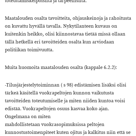
toteuttamiskelpoisilta ja tarpeellisilta.
Maatalouden osalta tavoitteita, ohjauskeinoja ja rahoitusta
on kuvattu hyvällä tavalla. Nykytilanteen kuvaus on
kuitenkin heikko, olisi kiinnostavaa tietää missä ollaan
tällä hetkellä eri tavoitteiden osalta kun arviodaan
politiikan toimivuutta.
Muita huomoita maatalouden osalta (kappale 6.2.2):
-Tilusjärjestelytoiminnan ( s 98) edistämisen lisäksi olisi
tärkeä käsitellä vuokrapeltojen kunnon vaikutusta
tavoitteiden toteutumiselle ja miten niiden kuntoa voisi
edistää. Vuokrapeltojen osuus kasvaa koko ajan.
Ongelmana on miten
mahdollistetaan vuokrasopimuksissa peltojen
kunnostustoimenpiteet kuten ojitus ja kalkitus niin että se