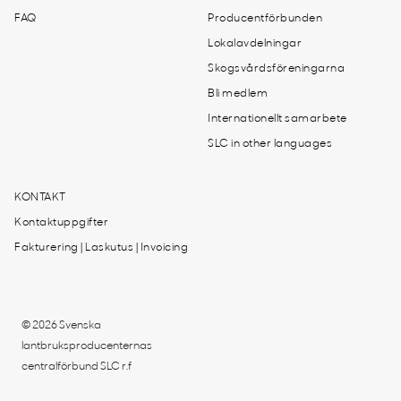
FAQ
Producentförbunden
Lokalavdelningar
Skogsvårdsföreningarna
Bli medlem
Internationellt samarbete
SLC in other languages
KONTAKT
Kontaktuppgifter
Fakturering | Laskutus | Invoicing
© 2026 Svenska
lantbruksproducenternas
centralförbund SLC r.f