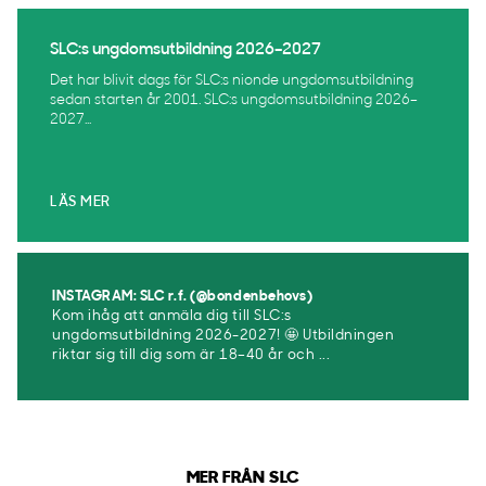
SLC:s ungdomsutbildning 2026–2027
Det har blivit dags för SLC:s nionde ungdomsutbildning
sedan starten år 2001. SLC:s ungdomsutbildning 2026–
2027...
LÄS MER
INSTAGRAM: SLC r.f. (@bondenbehovs)
Kom ihåg att anmäla dig till SLC:s
ungdomsutbildning 2026-2027! 🤩 Utbildningen
riktar sig till dig som är 18–40 år och ...
MER FRÅN SLC