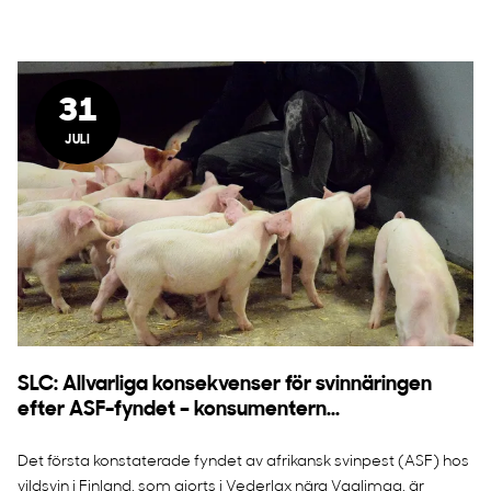
31
JULI
SLC: Allvarliga konsekvenser för svinnäringen
efter ASF-fyndet – konsumentern...
Det första konstaterade fyndet av afrikansk svinpest (ASF) hos
vildsvin i Finland, som gjorts i Vederlax nära Vaalimaa, är