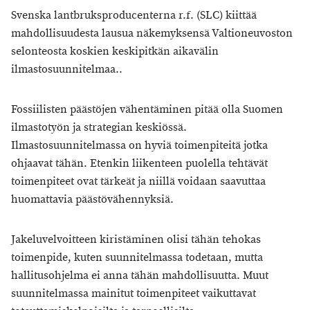
Svenska lantbruksproducenterna r.f. (SLC) kiittää
mahdollisuudesta lausua näkemyksensä Valtioneuvoston
selonteosta koskien keskipitkän aikavälin
ilmastosuunnitelmaa..
Fossiilisten päästöjen vähentäminen pitää olla Suomen
ilmastotyön ja strategian keskiössä.
Ilmastosuunnitelmassa on hyviä toimenpiteitä jotka
ohjaavat tähän. Etenkin liikenteen puolella tehtävät
toimenpiteet ovat tärkeät ja niillä voidaan saavuttaa
huomattavia päästövähennyksiä.
Jakeluvelvoitteen kiristäminen olisi tähän tehokas
toimenpide, kuten suunnitelmassa todetaan, mutta
hallitusohjelma ei anna tähän mahdollisuutta. Muut
suunnitelmassa mainitut toimenpiteet vaikuttavat