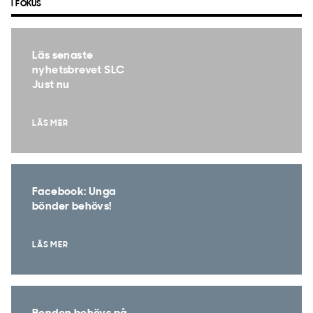
I FOKUS
Läs senaste
nyhetsbrevet SLC
Just nu
LÄS MER
Facebook: Unga
bönder behövs!
LÄS MER