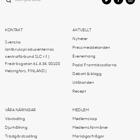
KONTAKT
AKTUELLT
Nyheter
Svenska
Pressmeddelanden
lantbruksproducenternas
Evenemang
centralförbund SLC r.f. |
Fredriksgatan 61 A 34, 00100
Podd: Framtidsodlarna
Helsingfors, FINLAND |
Debatt & blogg
Utlåtanden
Recept
VÅRA NÄRINGAR
MEDLEM
Växtodling
Medlemskap
Djurhållning
Medlemsförmåner
Trädgårdsodling
Markägarfrågor