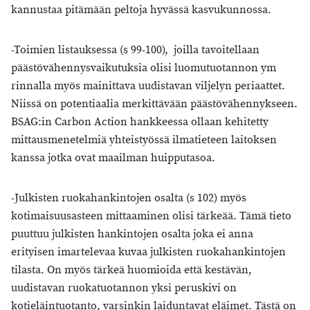
kannustaa pitämään peltoja hyvässä kasvukunnossa.
-Toimien listauksessa (s 99-100), joilla tavoitellaan
päästövähennysvaikutuksia olisi luomutuotannon ym
rinnalla myös mainittava uudistavan viljelyn periaattet.
Niissä on potentiaalia merkittävään päästövähennykseen.
BSAG:in Carbon Action hankkeessa ollaan kehitetty
mittausmenetelmiä yhteistyössä ilmatieteen laitoksen
kanssa jotka ovat maailman huipputasoa.
-Julkisten ruokahankintojen osalta (s 102) myös
kotimaisuusasteen mittaaminen olisi tärkeää. Tämä tieto
puuttuu julkisten hankintojen osalta joka ei anna
erityisen imartelevaa kuvaa julkisten ruokahankintojen
tilasta. On myös tärkeä huomioida että kestävän,
uudistavan ruokatuotannon yksi peruskivi on
kotieläintuotanto, varsinkin laiduntavat eläimet. Tästä on