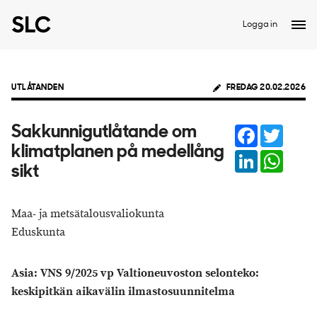
Logga in
UTLÅTANDEN
FREDAG 20.02.2026
Facebook
Twitter
Sakkunnigutlåtande om
klimatplanen på medellång
LinkedIn
Whats
sikt
Maa- ja metsätalousvaliokunta
Eduskunta
Asia: VNS 9/2025 vp Valtioneuvoston selonteko:
keskipitkän aikavälin ilmastosuunnitelma