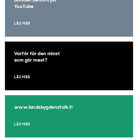
Bonden behövs på
YouTube
LÄS MER
Varför får den minst
som gör mest?
LÄS MER
www.landsbygdensfolk.fi
LÄS MER