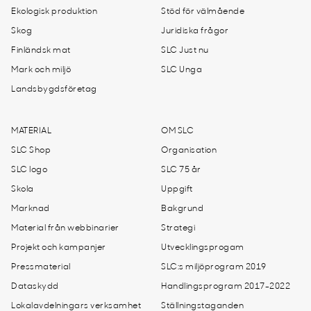
Ekologisk produktion
Stöd för välmående
Skog
Juridiska frågor
Finländsk mat
SLC Just nu
Mark och miljö
SLC Unga
Landsbygdsföretag
MATERIAL
OM SLC
SLC Shop
Organisation
SLC logo
SLC 75 år
Skola
Uppgift
Marknad
Bakgrund
Material från webbinarier
Strategi
Projekt och kampanjer
Utvecklingsprogam
Pressmaterial
SLC:s miljöprogram 2019
Dataskydd
Handlingsprogram 2017-2022
Lokalavdelningars verksamhet
Ställningstaganden