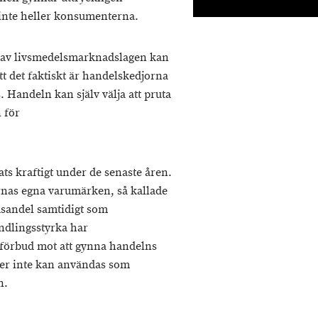
 inte heller konsumenterna.
a av livsmedelsmarknadslagen kan
att det faktiskt är handelskedjorna
 Handeln kan själv välja att pruta
 för
ts kraftigt under de senaste åren.
nas egna varumärken, så kallade
dsandel samtidigt som
ndlingsstyrka har
t förbud mot att gynna handelns
ter inte kan användas som
n.