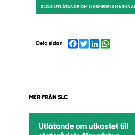
SLC:S UTLÅTANDE OM LIVSMEDELSMARKNAD
Facebook
Twitter
LinkedIn
WhatsApp
Dela sidan
MER FRÅN SLC
Utlåtande om utkastet till