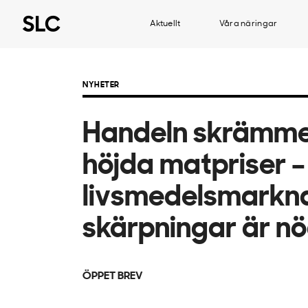
Aktuellt
Våra näringar
NYHETER
Handeln skrämm
höjda matpriser –
livsmedelsmarkn
skärpningar är n
ÖPPET BREV