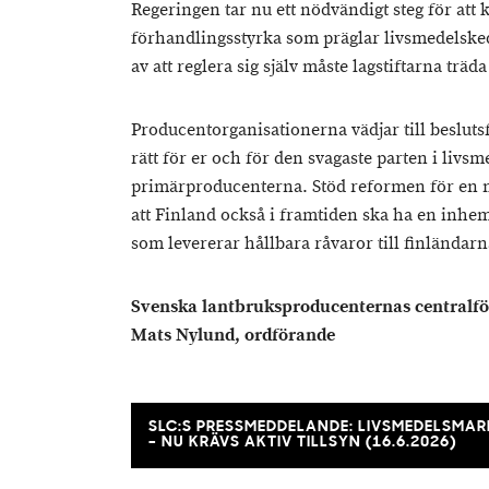
Regeringen tar nu ett nödvändigt steg för att 
förhandlingsstyrka som präglar livsmedelske
av att reglera sig själv måste lagstiftarna träda 
Producentorganisationerna vädjar till beslutsf
rätt för er och för den svagaste parten i livs
primärproducenterna. Stöd reformen för en m
att Finland också i framtiden ska ha en inh
som levererar hållbara råvaror till finländar
Svenska lantbruksproducenternas centralfö
Mats Nylund, ordförande
SLC:S PRESSMEDDELANDE: LIVSMEDELSM
– NU KRÄVS AKTIV TILLSYN (16.6.2026)