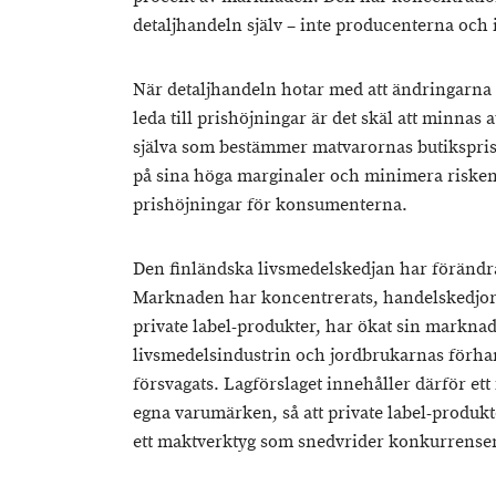
detaljhandeln själv – inte producenterna och
När detaljhandeln hotar med att ändringarn
leda till prishöjningar är det skäl att minnas 
själva som bestämmer matvarornas butikspris.
på sina höga marginaler och minimera risken
prishöjningar för konsumenterna.
Den finländska livsmedelskedjan har förändra
Marknaden har koncentrerats, handelskedjor
private label-produkter, har ökat sin markna
livsmedelsindustrin och jordbrukarnas förha
försvagats. Lagförslaget innehåller därför et
egna varumärken, så att private label-produk
ett maktverktyg som snedvrider konkurrense