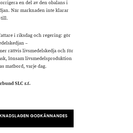
korrigera en del av den obalans i
djan. När marknaden inte klarar
till.
attare i riksdag och regering: gör
medelskedjan –
er rättvis livsmedelskedja och för
emsk, lönsam livsmedelsproduktion
nas matbord, varje dag.
rbund SLC r.f.
ARKNADSLAGEN GODKÄNNANDES