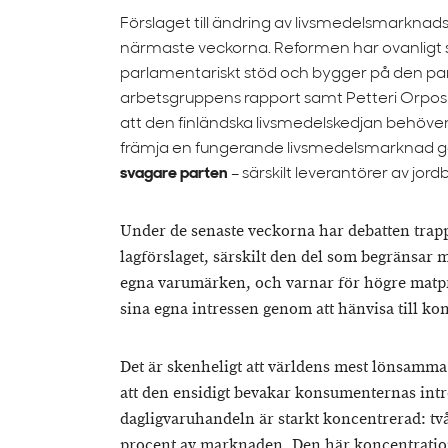
Förslaget till ändring av livsmedelsmarknads
närmaste veckorna. Reformen har ovanligt st
parlamentariskt stöd och bygger på den p
arbetsgruppens rapport samt Petteri Orpos 
att den finländska livsmedelskedjan behöver r
främja en fungerande livsmedelsmarknad 
svagare parten
– särskilt leverantörer av jor
Under de senaste veckorna har debatten trapp
lagförslaget, särskilt den del som begränsar 
egna varumärken, och varnar för högre matpr
sina egna intressen genom att hänvisa till k
Det är skenheligt att världens mest lönsamma 
att den ensidigt bevakar konsumenternas intr
dagligvaruhandeln är starkt koncentrerad: tv
procent av marknaden. Den här koncentratio