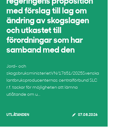
regeringens proposition
med förslag till lag om
ändring av skogslagen
och utkastet till
förordningar som har
samband med den
Jord- och
skogsbruksministerietVN/17651/2025Svenska
lantbruksproducenternas centralförbund SLC
r.f. tackar för möjligheten att lämna
utlåtande om u...
UTLÅTANDEN
07.08.2026