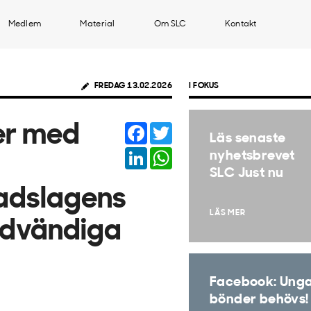
Medlem
Material
Om SLC
Kontakt
FREDAG 13.02.2026
I FOKUS
Facebook
Twitter
er med
Läs senaste
LinkedIn
WhatsApp
nyhetsbrevet
SLC Just nu
adslagens
LÄS MER
ödvändiga
Facebook: Ung
bönder behövs!