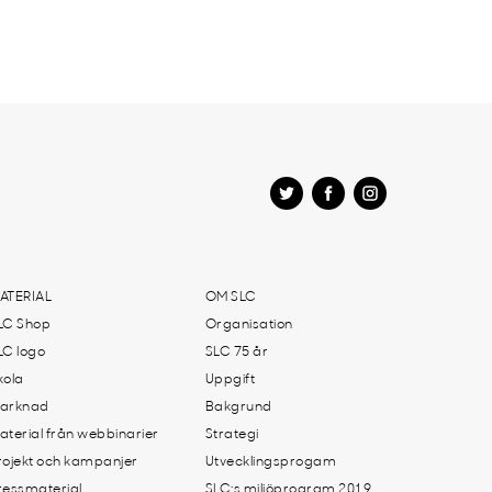
ATERIAL
OM SLC
LC Shop
Organisation
LC logo
SLC 75 år
kola
Uppgift
arknad
Bakgrund
aterial från webbinarier
Strategi
rojekt och kampanjer
Utvecklingsprogam
ressmaterial
SLC:s miljöprogram 2019