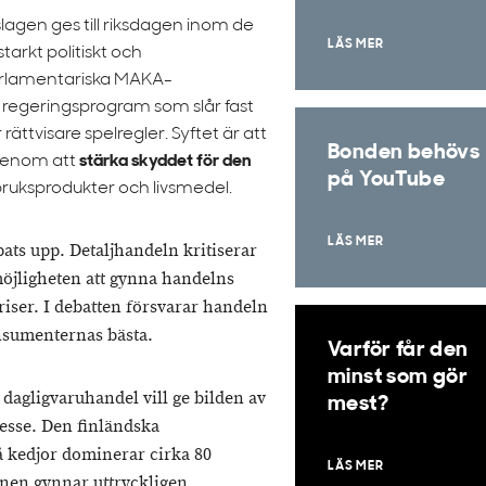
lagen ges till riksdagen inom de
LÄS MER
arkt politiskt och
arlamentariska MAKA-
regeringsprogram som slår fast
ättvisare spelregler. Syftet är att
Bonden behövs
genom att
stärka skyddet för den
på YouTube
dbruksprodukter och livsmedel.
LÄS MER
ats upp. Detaljhandeln kritiserar
möjligheten att gynna handelns
iser. I debatten försvarar handeln
onsumenternas bästa.
Varför får den
minst som gör
dagligvaruhandel vill ge bilden av
mest?
esse. Den finländska
å kedjor dominerar cirka 80
LÄS MER
nen gynnar uttryckligen