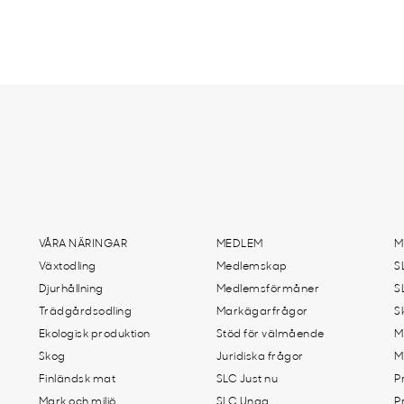
VÅRA NÄRINGAR
MEDLEM
M
Växtodling
Medlemskap
S
Djurhållning
Medlemsförmåner
S
Trädgårdsodling
Markägarfrågor
S
Ekologisk produktion
Stöd för välmående
M
Skog
Juridiska frågor
M
Finländsk mat
SLC Just nu
P
Mark och miljö
SLC Unga
P