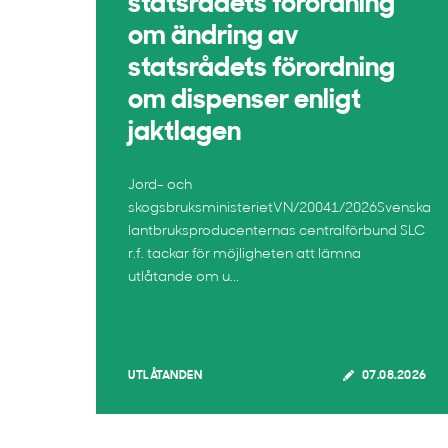
statsrådets förordning
om ändring av
statsrådets förordning
om dispenser enligt
jaktlagen
Jord- och
skogsbruksministerietVN/20041/2026Svenska
lantbruksproducenternas centralförbund SLC
r.f. tackar för möjligheten att lämna
utlåtande om u...
UTLÅTANDEN
07.08.2026