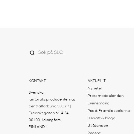
KONTAKT
AKTUELLT
Nyheter
Svenska
Pressmeddelanden
lantbruksproducenternas
Evenemang
centralförbund SLC r.f. |
Podd: Framtidsodlarna
Fredriksgatan 61 A 34,
Debatt & blogg
00100 Helsingfors,
Utlåtanden
FINLAND |
Recept