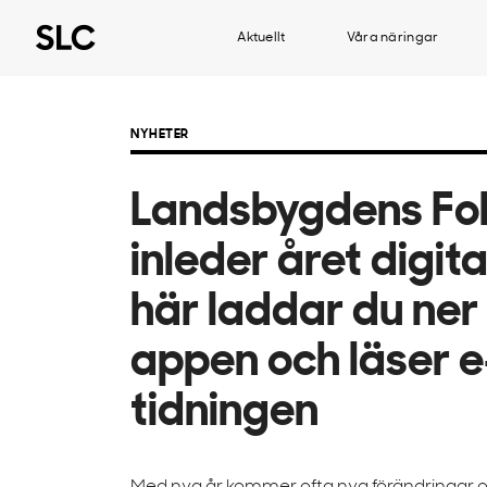
Aktuellt
Våra näringar
NYHETER
Landsbygdens Fo
inleder året digita
här laddar du ner
appen och läser e
tidningen