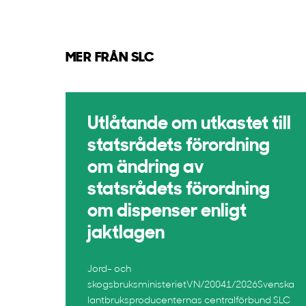
MER FRÅN SLC
Utlåtande om utkastet till
statsrådets förordning
om ändring av
statsrådets förordning
om dispenser enligt
jaktlagen
Jord- och
skogsbruksministerietVN/20041/2026Svenska
lantbruksproducenternas centralförbund SLC