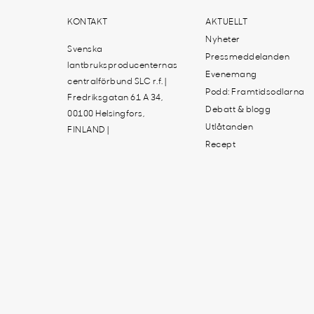
KONTAKT
AKTUELLT
Nyheter
Svenska
Pressmeddelanden
lantbruksproducenternas
Evenemang
centralförbund SLC r.f. |
Podd: Framtidsodlarna
Fredriksgatan 61 A 34,
Debatt & blogg
00100 Helsingfors,
Utlåtanden
FINLAND |
Recept