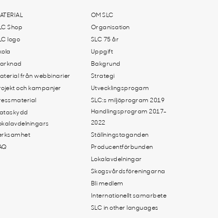
ATERIAL
OM SLC
LC Shop
Organisation
LC logo
SLC 75 år
kola
Uppgift
arknad
Bakgrund
aterial från webbinarier
Strategi
rojekt och kampanjer
Utvecklingsprogam
ressmaterial
SLC:s miljöprogram 2019
Handlingsprogram 2017-
ataskydd
2022
okalavdelningars
erksamhet
Ställningstaganden
AQ
Producentförbunden
Lokalavdelningar
Skogsvårdsföreningarna
Bli medlem
Internationellt samarbete
SLC in other languages