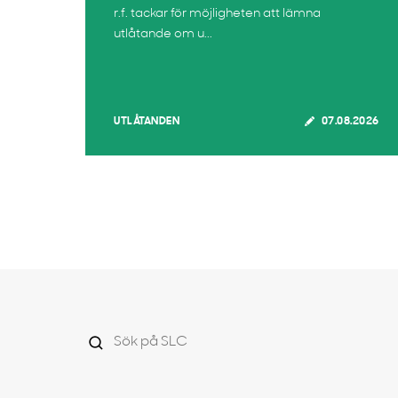
r.f. tackar för möjligheten att lämna
utlåtande om u...
UTLÅTANDEN
07.08.2026