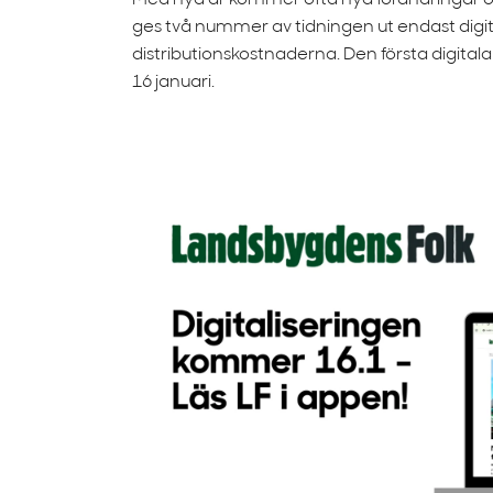
Med nya år kommer ofta nya förändringar o
ges två nummer av tidningen ut endast digit
distributionskostnaderna. Den första digit
16 januari.