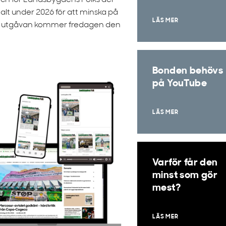
ch för Landsbygdens Folks del
alt under 2026 för att minska på
LÄS MER
ala utgåvan kommer fredagen den
Bonden behövs
på YouTube
LÄS MER
Varför får den
minst som gör
mest?
LÄS MER