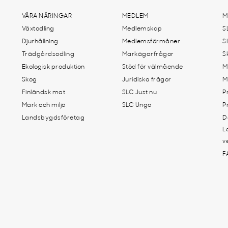
VÅRA NÄRINGAR
MEDLEM
M
Växtodling
Medlemskap
S
Djurhållning
Medlemsförmåner
S
Trädgårdsodling
Markägarfrågor
S
Ekologisk produktion
Stöd för välmående
M
Skog
Juridiska frågor
M
Finländsk mat
SLC Just nu
P
Mark och miljö
SLC Unga
P
Landsbygdsföretag
D
L
v
F