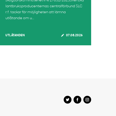
skogsbruksministerietVN/17651/2025Svenska
lantbruksproducenternas centralförbund SLC
r.f. tackar för möjligheten att lämna
utlåtande om u...
UTLÅTANDEN
07.08.2026