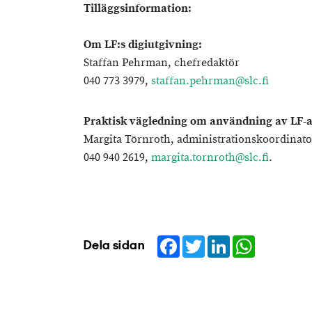
Tilläggsinformation:
Om LF:s digiutgivning:
Staffan Pehrman, chefredaktör
040 773 3979,
staffan.pehrman@slc.fi
Praktisk vägledning om användning av LF-
Margita Törnroth, administrationskoordinato
040 940 2619,
margita.tornroth@slc.fi
.
Facebook
Twitter
LinkedIn
WhatsApp
Dela sidan