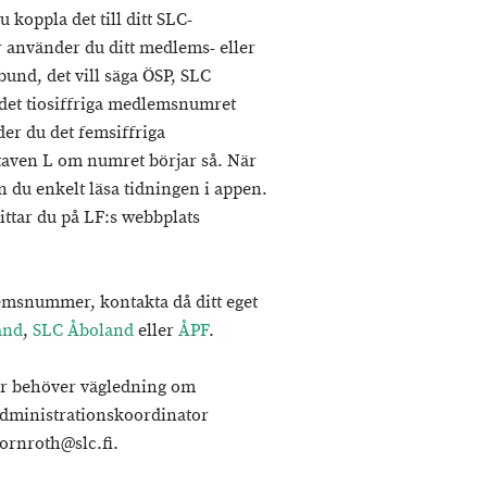
 koppla det till ditt SLC-
använder du ditt medlems- eller
nd, det vill säga ÖSP, SLC
det tiosiffriga medlemsnumret
r du det femsiffriga
aven L om numret börjar så. När
 du enkelt läsa tidningen i appen.
ttar du på LF:s webbplats
lemsnummer, kontakta då ditt eget
and
,
SLC Åboland
eller
ÅPF
.
er behöver vägledning om
administrationskoordinator
tornroth@slc.fi.