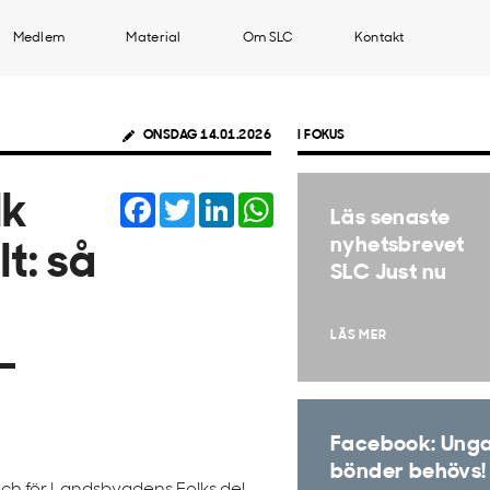
Medlem
Material
Om SLC
Kontakt
ONSDAG 14.01.2026
I FOKUS
Facebook
Twitter
LinkedIn
WhatsApp
lk
Läs senaste
nyhetsbrevet
lt: så
SLC Just nu
LÄS MER
-
Facebook: Ung
bönder behövs!