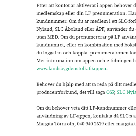
Efter att kontot är aktiverat i appen behöver du
medlemskap eller din LF-prenumeration. Här 
kundnummer. Om du är medlem i ett SLC-förbu
Nyland, SLC Åboland eller ÅPF, använder du 
utan MED. Om du prenumererar på LF använde
kundnumret, eller en kombination med bokst
du loggat in och kopplat prenumerationen kan
Mer information om appen och e-tidningen hi
www.landsbygdensfolk.fi/appen
.
Behöver du hjälp med att ta reda på ditt med
producentförbund, det vill säga
ÖSP
,
SLC Nyl
Om du behöver veta ditt LF-kundnummer ell
användning av LF-appen, kontakta då SLC:s 
Margita Törnroth, 040 940 2619 eller margita.