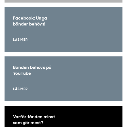
Facebook: Unga
bönder behövs!
LÄS MER
Bonden behövs på
YouTube
LÄS MER
Varför får den minst
som gör mest?