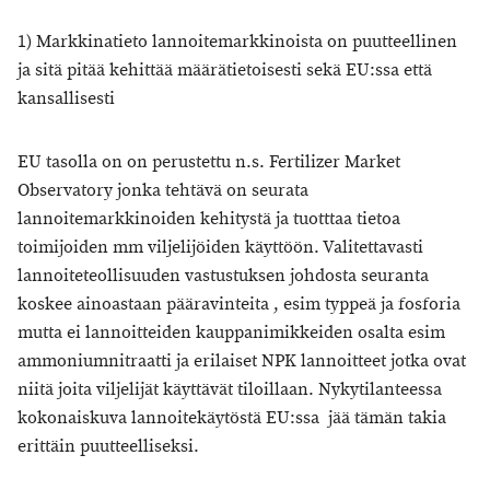
1) Markkinatieto lannoitemarkkinoista on puutteellinen
ja sitä pitää kehittää määrätietoisesti sekä EU:ssa että
kansallisesti
EU tasolla on on perustettu n.s. Fertilizer Market
Observatory jonka tehtävä on seurata
lannoitemarkkinoiden kehitystä ja tuotttaa tietoa
toimijoiden mm viljelijöiden käyttöön. Valitettavasti
lannoiteteollisuuden vastustuksen johdosta seuranta
koskee ainoastaan pääravinteita , esim typpeä ja fosforia
mutta ei lannoitteiden kauppanimikkeiden osalta esim
ammoniumnitraatti ja erilaiset NPK lannoitteet jotka ovat
niitä joita viljelijät käyttävät tiloillaan. Nykytilanteessa
kokonaiskuva lannoitekäytöstä EU:ssa jää tämän takia
erittäin puutteelliseksi.