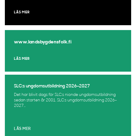
LÄS MER
www.landsbygdensfolk.fi
LÄS MER
SLC:s ungdomsutbildning 2026–2027
Det har blivit dags för SLC:s nionde ungdomsutbildning
sedan starten år 2001. SLC:s ungdomsutbildning 2026–
2027...
LÄS MER