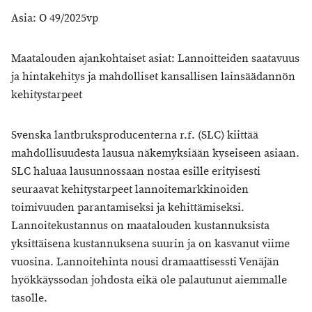
Asia: O 49/2025vp
Maatalouden ajankohtaiset asiat: Lannoitteiden saatavuus
ja hintakehitys ja mahdolliset kansallisen lainsäädannön
kehitystarpeet
Svenska lantbruksproducenterna r.f. (SLC) kiittää
mahdollisuudesta lausua näkemyksiään kyseiseen asiaan.
SLC haluaa lausunnossaan nostaa esille erityisesti
seuraavat kehitystarpeet lannoitemarkkinoiden
toimivuuden parantamiseksi ja kehittämiseksi.
Lannoitekustannus on maatalouden kustannuksista
yksittäisena kustannuksena suurin ja on kasvanut viime
vuosina. Lannoitehinta nousi dramaattisessti Venäjän
hyökkäyssodan johdosta eikä ole palautunut aiemmalle
tasolle.