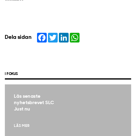
Facebook
Twitter
LinkedIn
WhatsApp
Dela sidan
I FOKUS
Läs senaste
nyhetsbrevet SLC
Just nu
LÄS MER