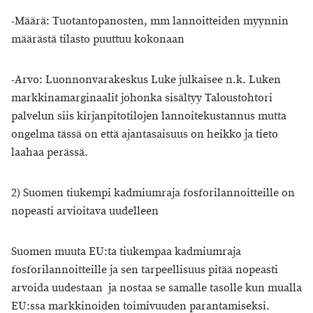
-Määrä: Tuotantopanosten, mm lannoitteiden myynnin
määrästä tilasto puuttuu kokonaan
-Arvo: Luonnonvarakeskus Luke julkaisee n.k. Luken
markkinamarginaalit johonka sisältyy Taloustohtori
palvelun siis kirjanpitotilojen lannoitekustannus mutta
ongelma tässä on että ajantasaisuus on heikko ja tieto
laahaa perässä.
2) Suomen tiukempi kadmiumraja fosforilannoitteille on
nopeasti arvioitava uudelleen
Suomen muuta EU:ta tiukempaa kadmiumraja
fosforilannoitteille ja sen tarpeellisuus pitää nopeasti
arvoida uudestaan
ja
nostaa se samalle tasolle kun mualla
EU:ssa markkinoiden toimivuuden parantamiseksi.