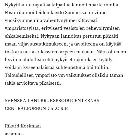
Nykytilanne rajoittaa kilpailua lannoitemarkkinoilla .
Fosforilannoitteiden käyttö Suomessa on viime
vuosikymmeninä vähentynyt merkittävästi
ympäristösyistä, erityisesti vesistöjen rehevöitymisen
ehkäisemiseksi. Nykyään lannoitus perustuu pitkälti
maan viljavuustutkimukseen, ja tavoitteena on käyttää
fosforia tarkasti kasvien tarpeen mukaan. Näin ollen on
hyvin mahdollista että nykyiset rajoituksen hyödyt
voidaan kyseenalaistaa suhteutettuna haittoihin.
Taloudelliset, ympäristö ym vaikutukset olisikin tämän
takia arvioitava pikaisesti.
SVENSKA LANTBRUKSPRODUCENTERNAS
CENTRALFÖRBUND SLC R.F.
Rikard Korkman
asiamies