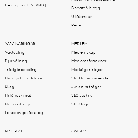
Helsingfors, FINLAND |
Debatt & blogg
Utlåtanden
Recept
VÅRA NÄRINGAR
MEDLEM
Växtodling
Medlemskap
Djurhållning
Medlemsförmåner
Trädgårdsodling
Markägarfrågor
Ekologisk produktion
Stöd för välmående
Skog
Juridiska frågor
Finländsk mat
SLC Just nu
Mark och miljö
SLC Unga
Landsbygdsföretag
MATERIAL
OM SLC