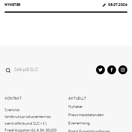
NYHETER
08.07.2026
KONTAKT
AKTUELLT
Nyheter
Svenska
Pressmeddelanden
lantbruksproducenternas
Evenemang
centralförbund SLC r.f. |
Fredriksgatan 61 A 34, 00100
Podd: Framtidsodlarna