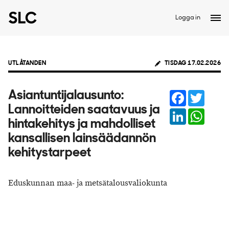
Logga in
UTLÅTANDEN
TISDAG 17.02.2026
Facebook
Twitter
Asiantuntijalausunto:
Lannoitteiden saatavuus ja
LinkedIn
Whats
hintakehitys ja mahdolliset
kansallisen lainsäädannön
kehitystarpeet
Eduskunnan maa- ja metsätalousvaliokunta