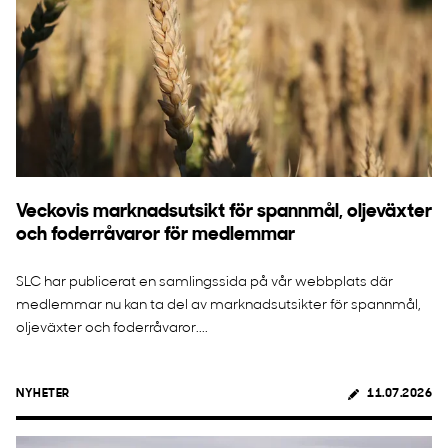
Veckovis marknadsutsikt för spannmål, oljeväxter
och foderråvaror för medlemmar
SLC har publicerat en samlingssida på vår webbplats där
medlemmar nu kan ta del av marknadsutsikter för spannmål,
oljeväxter och foderråvaror....
NYHETER
11.07.2026