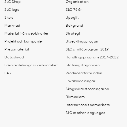
SLC Shop
Organisation
SLC logo
SLC 75 år
Skola
Uppgift
Marknad
Bakgrund
Material från webbinarier
Strategi
Projekt och kampanjer
Utvecklingsprogam
Pressmaterial
SLC:s miljöprogram 2019
Dataskydd
Handlingsprogram 2017-2022
Lokalavdelningars verksamhet
Ställningstaganden
FAQ
Producentförbunden
Lokalavdelningar
Skogsvårdsföreningarna
Bli medlem
Internationellt samarbete
SLC in other languages