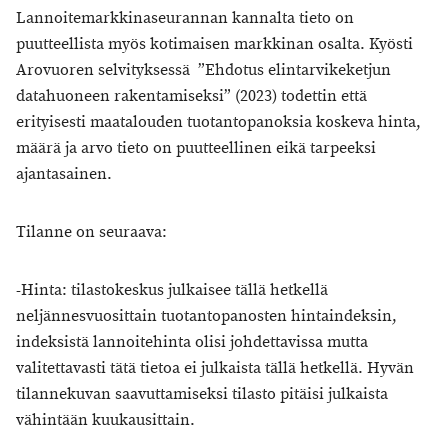
Lannoitemarkkinaseurannan kannalta tieto on
puutteellista myös kotimaisen markkinan osalta. Kyösti
Arovuoren selvityksessä ”Ehdotus elintarvikeketjun
datahuoneen rakentamiseksi” (2023) todettin että
erityisesti maatalouden tuotantopanoksia koskeva hinta,
määrä ja arvo tieto on puutteellinen eikä tarpeeksi
ajantasainen.
Tilanne on seuraava:
-Hinta: tilastokeskus julkaisee tällä hetkellä
neljännesvuosittain tuotantopanosten hintaindeksin,
indeksistä lannoitehinta olisi johdettavissa mutta
valitettavasti tätä tietoa ei julkaista tällä hetkellä. Hyvän
tilannekuvan saavuttamiseksi tilasto pitäisi julkaista
vähintään kuukausittain.