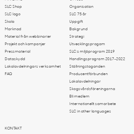
SLC Shop
Organisation
SLC logo
SLC 75 år
Skola
Uppgift
Marknad
Bakgrund
Material från webbinarier
Strategi
Projekt och kampanjer
Utvecklingsprogam
Pressmaterial
SLC:s miljöprogram 2019
Dataskydd
Handlingsprogram 2017-2022
Lokalavdelningars verksamhet
Ställningstaganden
FAQ
Producentförbunden
Lokalavdelningar
Skogsvårdsföreningarna
Bli medlem
Internationellt samarbete
SLC in other languages
KONTAKT