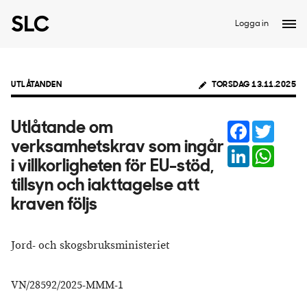
Logga in
UTLÅTANDEN
TORSDAG 13.11.2025
Facebook
Twitter
Utlåtande om
verksamhetskrav som ingår
LinkedIn
Whats
i villkorligheten för EU-stöd,
tillsyn och iakttagelse att
kraven följs
Jord- och skogsbruksministeriet
VN/28592/2025-MMM-1