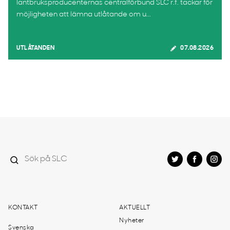
lantbruksproducenternas centralförbund SLC r.f. tackar för
möjligheten att lämna utlåtande om u...
UTLÅTANDEN
07.08.2026
KONTAKT
AKTUELLT
Nyheter
Svenska