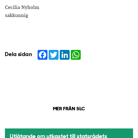
Cecilia Nyholm
sakkunnig
Facebook
Twitter
LinkedIn
WhatsApp
Dela sidan
MER FRÅN SLC
Utlåtande om utkastet till statsrådets