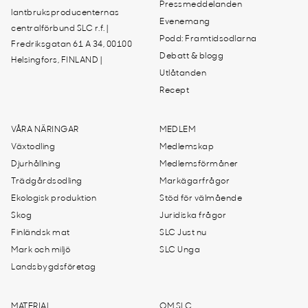
Pressmeddelanden
lantbruksproducenternas
Evenemang
centralförbund SLC r.f. |
Podd: Framtidsodlarna
Fredriksgatan 61 A 34, 00100
Debatt & blogg
Helsingfors, FINLAND |
Utlåtanden
Recept
VÅRA NÄRINGAR
MEDLEM
Växtodling
Medlemskap
Djurhållning
Medlemsförmåner
Trädgårdsodling
Markägarfrågor
Ekologisk produktion
Stöd för välmående
Skog
Juridiska frågor
Finländsk mat
SLC Just nu
Mark och miljö
SLC Unga
Landsbygdsföretag
MATERIAL
OM SLC