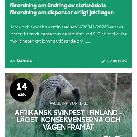
förordning om ändring av statsrådets
förordning om dispenser enligt jaktlagen
Jord- och skogsbruksministerietVN/20041/2026Svenska
lantbruksproducenternas centralförbund SLC r.f. tackar för
möjligheten att lämna utlåtande om u...
UTLÅTANDEN
07.08.2026
14
AUG.