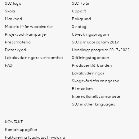
SLC logo
SLC 75 år
Skola
Uppgift
Marknad
Bakgrund
Material från webbinarier
Strategi
Projekt och kampanjer
Utvecklingsprogam
Pressmaterial
SLC:s miljöprogram 2019
Dataskydd
Handlingsprogram 2017-2022
Lokalavdelningars verksamhet
Ställningstaganden
FAQ
Producentförbunden
Lokalavdelningar
Skogsvårdsföreningarna
Bli medlem
Internationellt samarbete
SLC in other languages
KONTAKT
Kontaktuppgifter
Fakturering | Laskutus | Invoicing