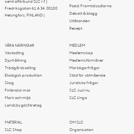
centralförbund SLC r.f. |
Podd: Framtidsodlarna
Fredriksgatan 61 A 34, 00100
Debatt & blogg
Helsingfors, FINLAND |
Utlåtanden
Recept
VÅRA NÄRINGAR
MEDLEM
Växtodling
Medlemskap
Djurhållning
Medlemsförmåner
Trädgårdsodling
Markägarfrågor
Ekologisk produktion
Stöd för välmående
Skog
Juridiska frågor
Finländsk mat
SLC Just nu
Mark och miljö
SLC Unga
Landsbygdsföretag
MATERIAL
OM SLC
SLC Shop
Organisation