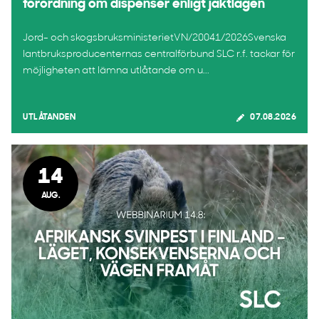
förordning om dispenser enligt jaktlagen
Jord- och skogsbruksministerietVN/20041/2026Svenska
lantbruksproducenternas centralförbund SLC r.f. tackar för
möjligheten att lämna utlåtande om u...
UTLÅTANDEN
07.08.2026
14
AUG.