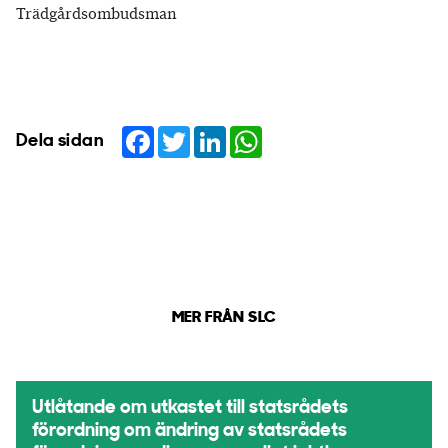
Trädgårdsombudsman
Facebook
Twitter
LinkedIn
WhatsApp
Dela sidan
MER FRÅN SLC
Utlåtande om utkastet till statsrådets
förordning om ändring av statsrådets