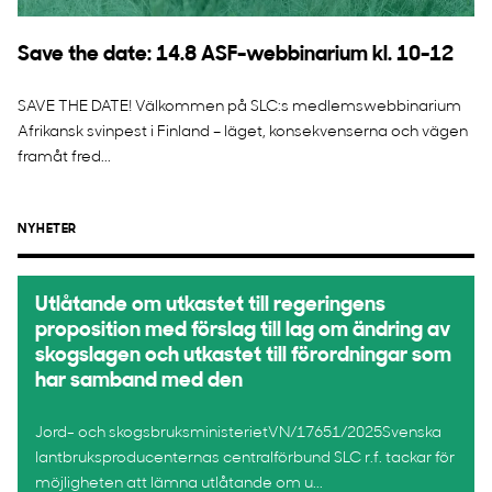
Save the date: 14.8 ASF-webbinarium kl. 10-12
SAVE THE DATE! Välkommen på SLC:s medlemswebbinarium
Afrikansk svinpest i Finland – läget, konsekvenserna och vägen
framåt fred...
NYHETER
Utlåtande om utkastet till regeringens
proposition med förslag till lag om ändring av
skogslagen och utkastet till förordningar som
har samband med den
Jord- och skogsbruksministerietVN/17651/2025Svenska
lantbruksproducenternas centralförbund SLC r.f. tackar för
möjligheten att lämna utlåtande om u...