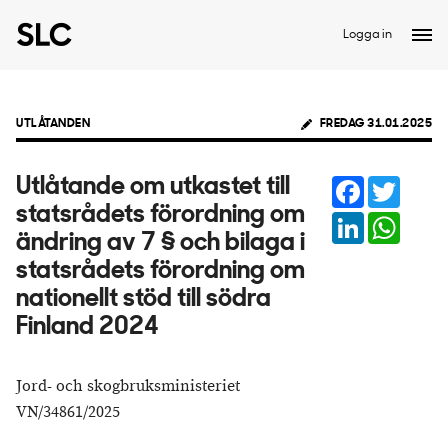
Logga in
UTLÅTANDEN
FREDAG 31.01.2025
Facebook
Twitter
Utlåtande om utkastet till
statsrådets förordning om
LinkedIn
Whats
ändring av 7 § och bilaga i
statsrådets förordning om
nationellt stöd till södra
Finland 2024
Jord- och skogbruksministeriet
VN/34861/2025