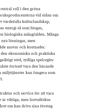
entral roll i den gröna
tbruksproducenterna vid sidan om
av värdefulla kulturlandskap,
bar energi så som biogas,
den biologiska mångfalden. Många
ta nya lösningar, men
både ansvar och kostnader.
 den ekonomiska och praktiska
iktigt stöd, tydliga spelregler
åste fortsatt vara den bärande
 miljötjänster kan fungera som
t.
ruktur och service för att vara
de är viktiga, men huvudfokus
 året om kan driva sina företag