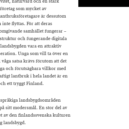
vitet, naturvård och en stark
 företag som mycket av
Lantbruksföretagare är dessutom
inte flyttas. För att deras
t omgivande samhället fungerar –
rastruktur och fungerande digitala
landsbygden vara en attraktiv
neration. Unga som vill ta över en
l våga satsa krävs förutom att det
ga och förutsägbara villkor med
ftigt lantbruk i hela landet är en
ch ett tryggt Finland.
nskspråkiga landsbygdsområden
 på sitt modersmål. En stor del av
t av den finlandssvenska kulturen
ig landsbygd.