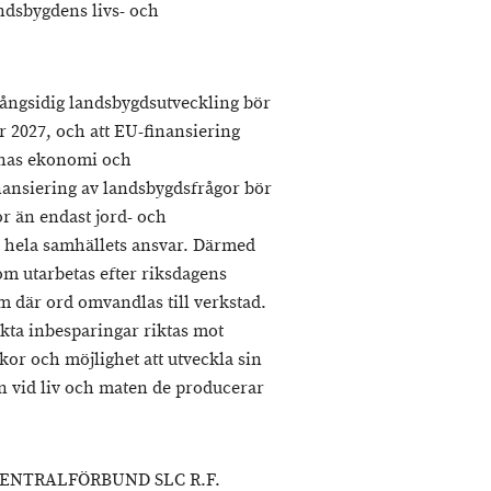
ndsbygdens livs- och
 mångsidig landsbygdsutveckling bör
r 2027, och att EU-finansiering
ernas ekonomi och
nansiering av landsbygdsfrågor bör
r än endast jord- och
r hela samhällets ansvar. Därmed
m utarbetas efter riksdagens
m där ord omvandlas till verkstad.
ekta inbesparingar riktas mot
lkor och möjlighet att utveckla sin
 vid liv och maten de producerar
NTRALFÖRBUND SLC R.F.