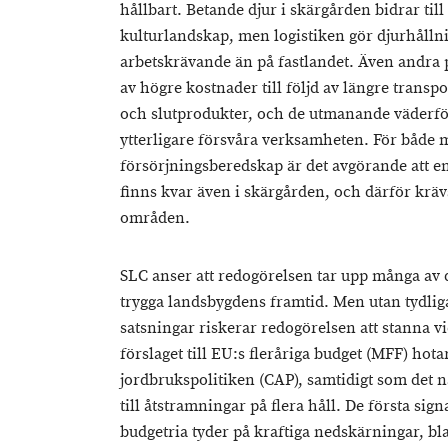
hållbart. Betande djur i skärgården bidrar till
kulturlandskap, men logistiken gör djurhåll
arbetskrävande än på fastlandet. Även andra
av högre kostnader till följd av längre transp
och slutprodukter, och de utmanande väderf
ytterligare försvåra verksamheten. För både 
försörjningsberedskap är det avgörande att e
finns kvar även i skärgården, och därför krävs 
områden.
SLC anser att redogörelsen tar upp många av d
trygga landsbygdens framtid. Men utan tydlig
satsningar riskerar redogörelsen att stanna vi
förslaget till EU:s fleråriga budget (MFF) ho
jordbrukspolitiken (CAP), samtidigt som det n
till åtstramningar på flera håll. De första si
budgetria tyder på kraftiga nedskärningar, 