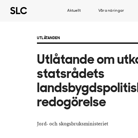
Aktuellt
Våra näringar
UTLÅTANDEN
Utlåtande om utkas
statsrådets
landsbygdspoliti
redogörelse
Jord- och skogsbruksministeriet