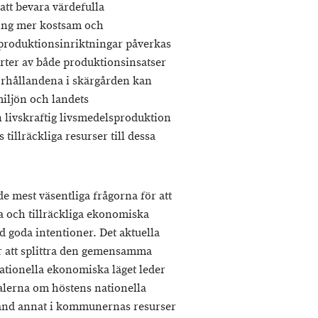
 att bevara värdefulla
ning mer kostsam och
 produktionsinriktningar påverkas
orter av både produktionsinsatser
örhållandena i skärgården kan
miljön och landets
n livskraftig livsmedelsproduktion
tillräckliga resurser till dessa
e mest väsentliga frågorna för att
a och tillräckliga ekonomiska
d goda intentioner. Det aktuella
tar att splittra den gemensamma
ationella ekonomiska läget leder
gnalerna om höstens nationella
bland annat i kommunernas resurser