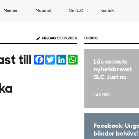
Medlem
Material
Om SLC
Kontakt
FREDAG 15.08.2025
I FOKUS
Facebook
Twitter
LinkedIn
WhatsApp
t till
Läs senaste
nyhetsbrevet
SLC Just nu
ska
LÄS MER
Facebook: Ung
bönder behövs!