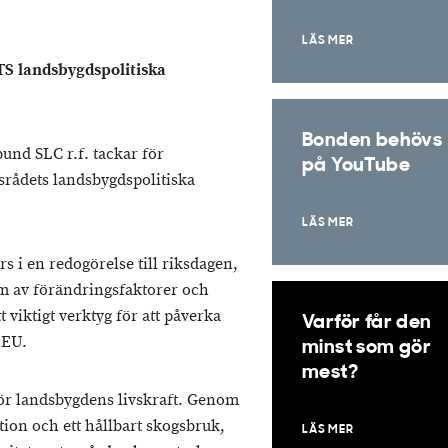
LÄS MER
landsbygdspolitiska
Bonden behövs
nd SLC r.f. tackar för
på YouTube
tsrådets landsbygdspolitiska
LÄS MER
s i en redogörelse till riksdagen,
um av förändringsfaktorer och
 viktigt verktyg för att påverka
Varför får den
 EU.
minst som gör
mest?
ör landsbygdens livskraft. Genom
tion och ett hållbart skogsbruk,
LÄS MER