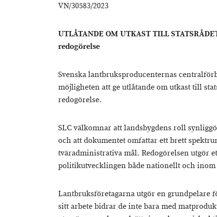
VN/30583/2023
UTLÅTANDE OM UTKAST TILL STATSRÅDETS 
redogörelse
Svenska lantbruksproducenternas centralförbu
möjligheten att ge utlåtande om utkast till sta
redogörelse.
SLC välkomnar att landsbygdens roll synliggör
och att dokumentet omfattar ett brett spektr
tväradministrativa mål. Redogörelsen utgör ett
politikutvecklingen både nationellt och inom
Lantbruksföretagarna utgör en grundpelare f
sitt arbete bidrar de inte bara med matproduk