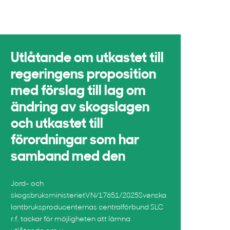
Utlåtande om utkastet till
regeringens proposition
med förslag till lag om
ändring av skogslagen
och utkastet till
förordningar som har
samband med den
Jord- och
skogsbruksministerietVN/17651/2025Svenska
lantbruksproducenternas centralförbund SLC
r.f. tackar för möjligheten att lämna