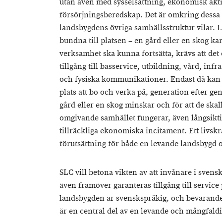
utan även med sysselsättning, ekonomisk akti
försörjningsberedskap. Det är omkring dessa
landsbygdens övriga samhällsstruktur vilar. 
bundna till platsen – en gård eller en skog kan 
verksamhet ska kunna fortsätta, krävs att de
tillgång till basservice, utbildning, vård, inf
och fysiska kommunikationer. Endast då kan 
plats att bo och verka på, generation efter ge
gård eller en skog minskar och för att de skal
omgivande samhället fungerar, även långsikti
tillräckliga ekonomiska incitament. Ett livskra
förutsättning för både en levande landsbygd o
SLC vill betona vikten av att invånare i sve
även framöver garanteras tillgång till service
landsbygden är svenskspråkig, och bevarande
är en central del av en levande och mångfald