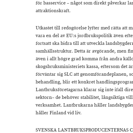
för basservice – något som direkt påverkar la
attraktionskraft.
Utkastet till redogörelse lyfter med rätta att
vara en del av EU:s jordbrukspolitik även efte
fortsatt ska bidra till att utveckla landsbygd
samhällsstruktur. Detta är avgörande, men fi
även i allt högre grad komma från andra källo
skogsbruksministeriets kassa, eftersom det ä
förväntar sig SLC att genomförandeplanen, so
behandling, blir ett konkret handlingsprogra
Lantbruksföretagarna klarar sig inte ifall dir
sektorn– de behöver stabilitet, långsiktiga vil
verksamhet. Lantbrukarna håller landsbygden
håller Finland vid liv.
SVENSKA LANTBRUKSPRODUCENTERNAS CE