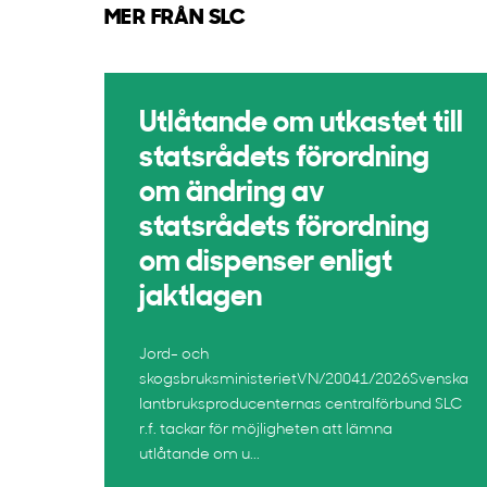
MER FRÅN SLC
Utlåtande om utkastet till
statsrådets förordning
om ändring av
statsrådets förordning
om dispenser enligt
jaktlagen
Jord- och
skogsbruksministerietVN/20041/2026Svenska
lantbruksproducenternas centralförbund SLC
r.f. tackar för möjligheten att lämna
utlåtande om u...