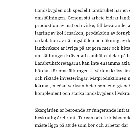
Landsbygden och speciellt lantbruket har en c
omställningen. Genom sitt arbete bidrar lan
produktion av mat och virke, till bevarandet 
lagring av kol i marken, produktion av förny
cirkulation av näringsflöden och ökning av 
lantbrukare är ivriga på att göra mer och hit
omställningen kräver att samhället delar på 
Lantbruksföretagarna kan inte ensamma axla
bördan för omställningen – tvärtom krävs långs
och riktade investeringar. Matproduktionen m
kärnan, medan verksamheter som energi- och
komplement och stärka landsbygdens livskraf
Skärgården är beroende av fungerande infrast
livskraftig året runt. Turism och fritidsboen
måste ligga på att de som bor och arbetar där