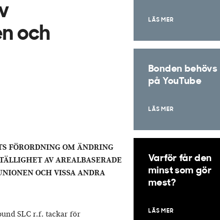
v
LÄS MER
en och
Bonden behövs
på YouTube
LÄS MER
TS FÖRORDNING OM ÄNDRING
Varför får den
TÄLLIGHET AV AREALBASERADE
minst som gör
UNIONEN OCH VISSA ANDRA
mest?
LÄS MER
nd SLC r.f. tackar för