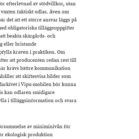
r efterlevnad av stödvillkor, utan
 växten faktiskt odlas. Även om
r det att ett större ansvar läggs på
ed obligatoriska tilläggsuppgifter
 att beakta skärgårds- och
g eller bristande
pfylla kraven i praktiken. Om
fter att producenten redan rest till
 här krävs bättre kommunikation
håller att skiftesvisa bilder som
bildarkivet i Vipu-mobilen bör kunna
vis kan odlaren smidigare
lla i tilläggsinformation och svara
försummelse av miniminivån för
för ekologisk produktion