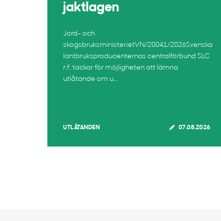
jaktlagen
Jord- och
skogsbruksministerietVN/20041/2026Svenska
lantbruksproducenternas centralförbund SLC
r.f. tackar för möjligheten att lämna
utlåtande om u...
UTLÅTANDEN
07.08.2026