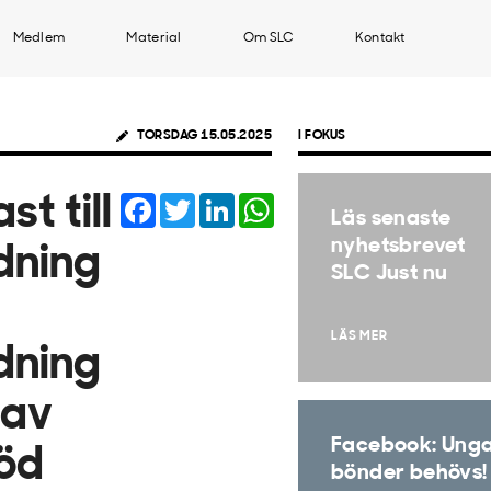
Medlem
Material
Om SLC
Kontakt
TORSDAG 15.05.2025
I FOKUS
Facebook
Twitter
LinkedIn
WhatsApp
t till
Läs senaste
nyhetsbrevet
dning
SLC Just nu
LÄS MER
dning
 av
Facebook: Ung
öd
bönder behövs!