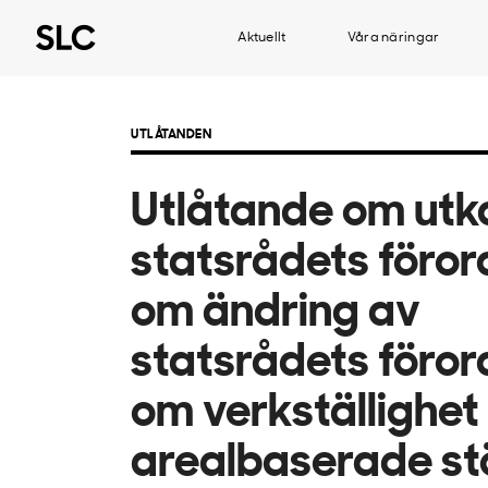
Aktuellt
Våra näringar
UTLÅTANDEN
Utlåtande om utkas
statsrådets föror
om ändring av
statsrådets föror
om verkställighet
arealbaserade st