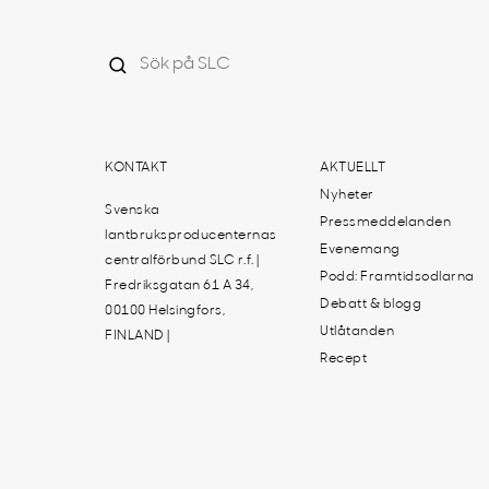
KONTAKT
AKTUELLT
Nyheter
Svenska
Pressmeddelanden
lantbruksproducenternas
Evenemang
centralförbund SLC r.f. |
Podd: Framtidsodlarna
Fredriksgatan 61 A 34,
Debatt & blogg
00100 Helsingfors,
Utlåtanden
FINLAND |
Recept