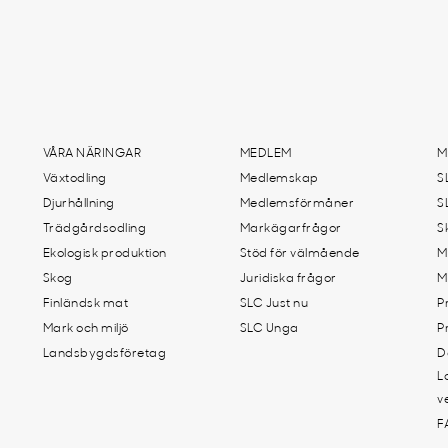
VÅRA NÄRINGAR
MEDLEM
M
Växtodling
Medlemskap
S
Djurhållning
Medlemsförmåner
S
Trädgårdsodling
Markägarfrågor
S
Ekologisk produktion
Stöd för välmående
M
Skog
Juridiska frågor
M
Finländsk mat
SLC Just nu
P
Mark och miljö
SLC Unga
P
Landsbygdsföretag
D
L
v
F