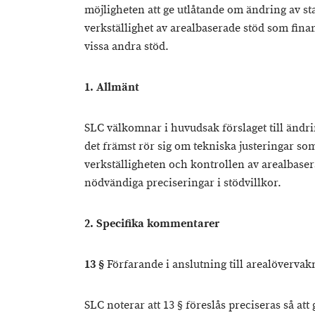
möjligheten att ge utlåtande om ändring av s
verkställighet av arealbaserade stöd som fin
vissa andra stöd.
1. Allmänt
SLC välkomnar i huvudsak förslaget till ändri
det främst rör sig om tekniska justeringar som s
verkställigheten och kontrollen av arealbase
nödvändiga preciseringar i stödvillkor.
2. Specifika kommentarer
13 §
Förfarande i anslutning till arealövervak
SLC noterar att 13 § föreslås preciseras så att