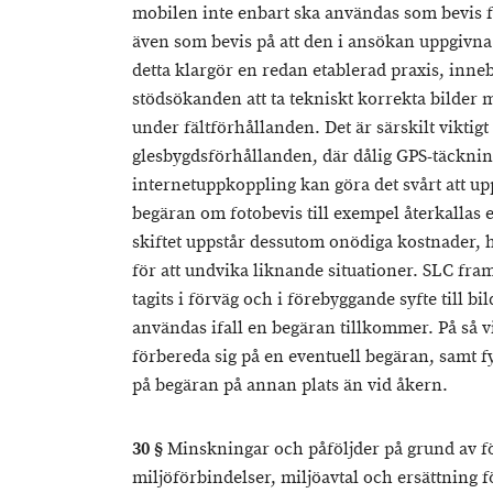
mobilen inte enbart ska användas som bevis fö
även som bevis på att den i ansökan uppgivna
detta klargör en redan etablerad praxis, innebä
stödsökanden att ta tekniskt korrekta bilder m
under fältförhållanden. Det är särskilt viktigt
glesbygdsförhållanden, där dålig GPS-täcknin
internetuppkoppling kan göra det svårt att up
begäran om fotobevis till exempel återkallas e
skiftet uppstår dessutom onödiga kostnader,
för att undvika liknande situationer. SLC fram
tagits i förväg och i förebyggande syfte till 
användas ifall en begäran tillkommer. På så 
förbereda sig på en eventuell begäran, samt fy
på begäran på annan plats än vid åkern.
30 §
Minskningar och påföljder på grund av 
miljöförbindelser, miljöavtal och ersättning 