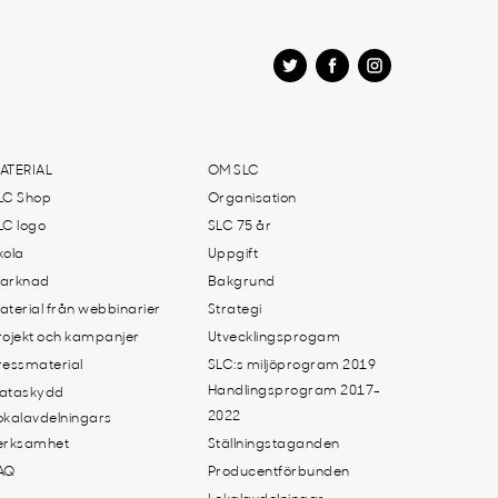
ATERIAL
OM SLC
LC Shop
Organisation
LC logo
SLC 75 år
kola
Uppgift
arknad
Bakgrund
aterial från webbinarier
Strategi
rojekt och kampanjer
Utvecklingsprogam
ressmaterial
SLC:s miljöprogram 2019
Handlingsprogram 2017-
ataskydd
2022
okalavdelningars
erksamhet
Ställningstaganden
AQ
Producentförbunden