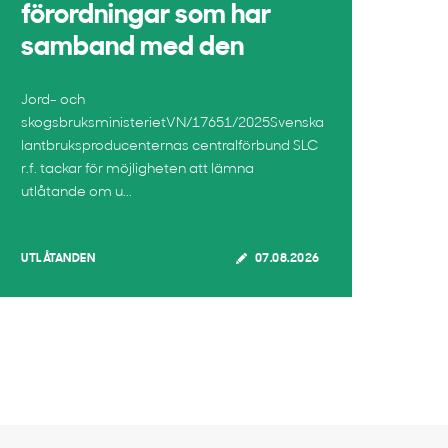
förordningar som har
samband med den
Jord- och
skogsbruksministerietVN/17651/2025Svenska
lantbruksproducenternas centralförbund SLC
r.f. tackar för möjligheten att lämna
utlåtande om u...
UTLÅTANDEN
07.08.2026