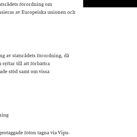
tatsrådets förordning om
ansieras av Europeiska unionen och
ng av statsrådets förordning, då
yftar till att förbättra
rade stöd samt om vissa
ning
 geotaggade foton tagna via Vipu-