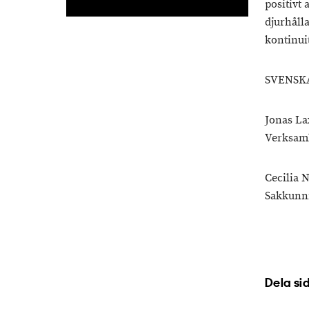
positivt
djurhåll
kontinui
SVENSK
Jonas La
Verksam
Cecilia 
Sakkunn
Dela si