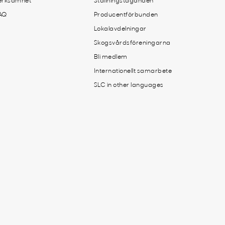
erksamhet
Ställningstaganden
AQ
Producentförbunden
Lokalavdelningar
Skogsvårdsföreningarna
Bli medlem
Internationellt samarbete
SLC in other languages