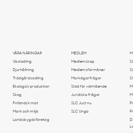
VÅRA NÄRINGAR
MEDLEM
M
Växtodling
Medlemskap
S
Djurhållning
Medlemsförmåner
S
Trädgårdsodling
Markägarfrågor
S
Ekologisk produktion
Stöd för välmående
M
Skog
Juridiska frågor
M
Finländsk mat
SLC Just nu
P
Mark och miljö
SLC Unga
P
Landsbygdsföretag
D
L