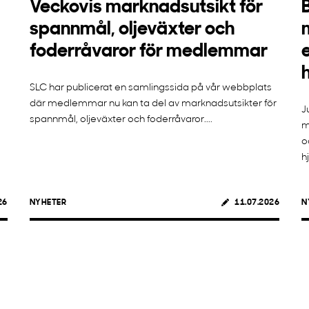
Veckovis marknadsutsikt för
spannmål, oljeväxter och
foderråvaror för medlemmar
SLC har publicerat en samlingssida på vår webbplats
där medlemmar nu kan ta del av marknadsutsikter för
J
spannmål, oljeväxter och foderråvaror....
m
o
h
26
NYHETER
11.07.2026
N