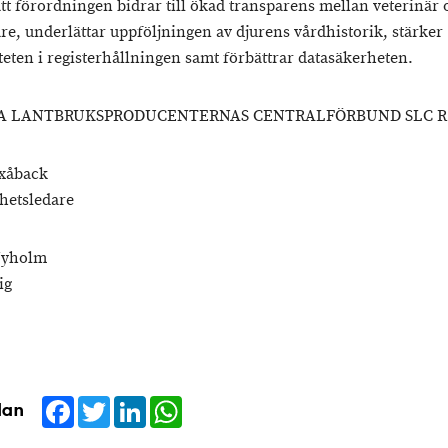
 att förordningen bidrar till ökad transparens mellan veterinär
are, underlättar uppföljningen av djurens vårdhistorik, stärker
teten i registerhållningen samt förbättrar datasäkerheten.
A LANTBRUKSPRODUCENTERNAS CENTRALFÖRBUND SLC R.
xåback
hetsledare
Nyholm
ig
Facebook
Twitter
LinkedIn
WhatsApp
dan