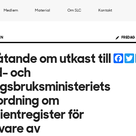
Medlem
Material
Om SLC
Kontakt
EN
FREDAG 
Face
åtande om utkast till
d- och
gsbruksministeriets
ordning om
ientregister för
vare av