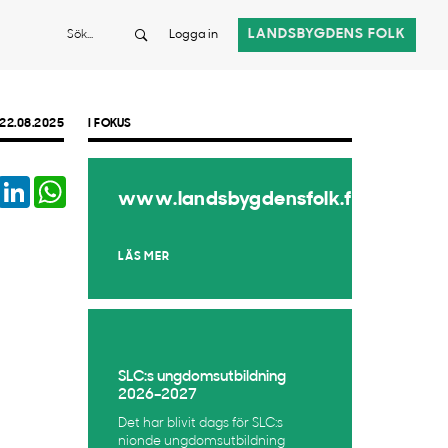
Sök
LANDSBYGDENS FOLK
Logga in
22.08.2025
I FOKUS
book
Twitter
LinkedIn
WhatsApp
www.landsbygdensfolk.fi
LÄS MER
SLC:s ungdomsutbildning
2026–2027
Det har blivit dags för SLC:s
nionde ungdomsutbildning