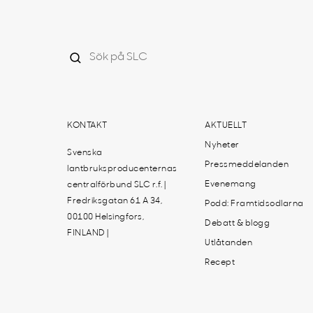
KONTAKT
AKTUELLT
Nyheter
Svenska
Pressmeddelanden
lantbruksproducenternas
Evenemang
centralförbund SLC r.f. |
Fredriksgatan 61 A 34,
Podd: Framtidsodlarna
00100 Helsingfors,
Debatt & blogg
FINLAND |
Utlåtanden
Recept