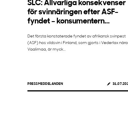
SLC: Allvarliga konsekvenser
för svinnäringen efter ASF-
fyndet – konsumentern...
Det första konstaterade fyndet av afrikansk svinpest
(ASF) hos vildsvin i Finland, som gjorts i Vederlax nära
Vaalimaa, är myck...
PRESSMEDDELANDEN
31.07.20