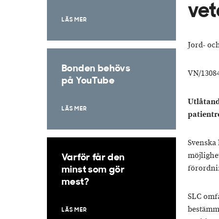
vet
LÄS MER
Jord- oc
Bonden behövs
VN/13084
på YouTube
Utlåtand
LÄS MER
patientr
Svenska 
möjlighet
Varför får den
förordni
minst som gör
mest?
SLC omfat
bestämme
LÄS MER