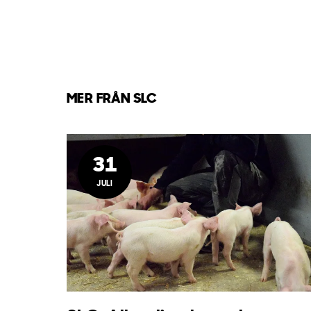
MER FRÅN SLC
31
JULI