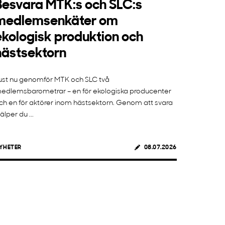
Besvara MTK:s och SLC:s
medlemsenkäter om
ekologisk produktion och
hästsektorn
ust nu genomför MTK och SLC två
edlemsbarometrar – en för ekologiska producenter
ch en för aktörer inom hästsektorn. Genom att svara
jälper du ...
YHETER
08.07.2026