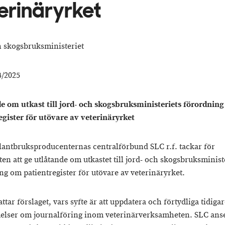
erinäryrket
h skogsbruksministeriet
/2025
e om utkast till jord- och skogsbruksministeriets förordnin
egister för utövare av veterinäryrket
lantbruksproducenternas centralförbund SLC r.f. tackar för
en att ge utlåtande om utkastet till jord- och skogsbruksminist
ng om patientregister för utövare av veterinäryrket.
tar förslaget, vars syfte är att uppdatera och förtydliga tidiga
lser om journalföring inom veterinärverksamheten. SLC anse