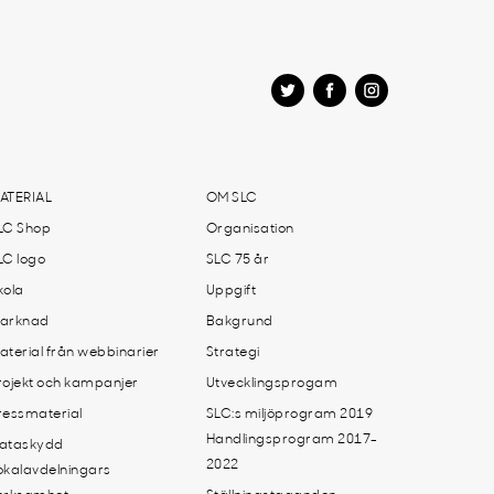
ATERIAL
OM SLC
LC Shop
Organisation
LC logo
SLC 75 år
kola
Uppgift
arknad
Bakgrund
aterial från webbinarier
Strategi
rojekt och kampanjer
Utvecklingsprogam
ressmaterial
SLC:s miljöprogram 2019
Handlingsprogram 2017-
ataskydd
2022
okalavdelningars