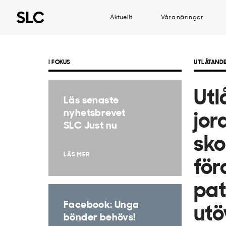
Aktuellt
Våra näringar
I FOKUS
UTLÅTAND
Utl
Läs senaste
nyhetsbrevet
jor
SLC Just nu
sko
LÄS MER
för
pat
Facebook: Unga
utö
bönder behövs!