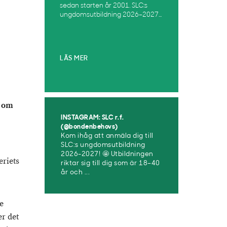
sedan starten år 2001. SLC:s
ungdomsutbildning 2026–2027...
LÄS MER
g om
INSTAGRAM: SLC r.f.
(@bondenbehovs)
Kom ihåg att anmäla dig till
SLC:s ungdomsutbildning
2026-2027! 🤩 Utbildningen
eriets
riktar sig till dig som är 18–40
år och ...
re
r det