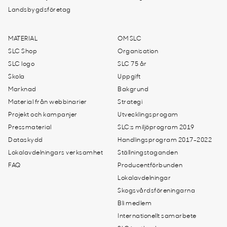
Landsbygdsföretag
MATERIAL
OM SLC
SLC Shop
Organisation
SLC logo
SLC 75 år
Skola
Uppgift
Marknad
Bakgrund
Material från webbinarier
Strategi
Projekt och kampanjer
Utvecklingsprogam
Pressmaterial
SLC:s miljöprogram 2019
Dataskydd
Handlingsprogram 2017-2022
Lokalavdelningars verksamhet
Ställningstaganden
FAQ
Producentförbunden
Lokalavdelningar
Skogsvårdsföreningarna
Bli medlem
Internationellt samarbete