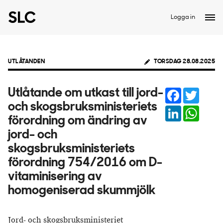
Logga in
UTLÅTANDEN
TORSDAG 28.08.2025
Facebook
Twitter
Utlåtande om utkast till jord-
och skogsbruksministeriets
LinkedIn
Whats
förordning om ändring av
jord- och
skogsbruksministeriets
förordning 754/2016 om D-
vitaminisering av
homogeniserad skummjölk
Jord- och skogsbruksministeriet