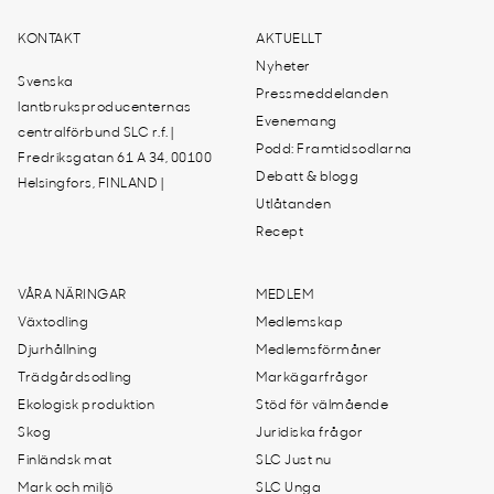
KONTAKT
AKTUELLT
Nyheter
Svenska
Pressmeddelanden
lantbruksproducenternas
Evenemang
centralförbund SLC r.f. |
Podd: Framtidsodlarna
Fredriksgatan 61 A 34, 00100
Debatt & blogg
Helsingfors, FINLAND |
Utlåtanden
Recept
VÅRA NÄRINGAR
MEDLEM
Växtodling
Medlemskap
Djurhållning
Medlemsförmåner
Trädgårdsodling
Markägarfrågor
Ekologisk produktion
Stöd för välmående
Skog
Juridiska frågor
Finländsk mat
SLC Just nu
Mark och miljö
SLC Unga