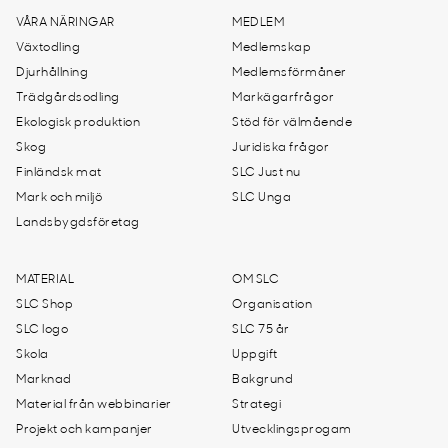
VÅRA NÄRINGAR
MEDLEM
Växtodling
Medlemskap
Djurhållning
Medlemsförmåner
Trädgårdsodling
Markägarfrågor
Ekologisk produktion
Stöd för välmående
Skog
Juridiska frågor
Finländsk mat
SLC Just nu
Mark och miljö
SLC Unga
Landsbygdsföretag
MATERIAL
OM SLC
SLC Shop
Organisation
SLC logo
SLC 75 år
Skola
Uppgift
Marknad
Bakgrund
Material från webbinarier
Strategi
Projekt och kampanjer
Utvecklingsprogam