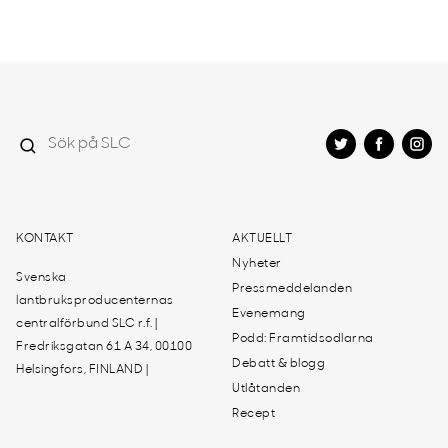
KONTAKT
AKTUELLT
Nyheter
Svenska
Pressmeddelanden
lantbruksproducenternas
Evenemang
centralförbund SLC r.f. |
Podd: Framtidsodlarna
Fredriksgatan 61 A 34, 00100
Debatt & blogg
Helsingfors, FINLAND |
Utlåtanden
Recept