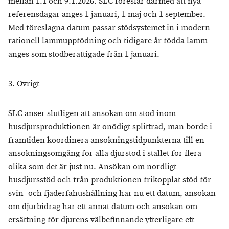
mellan 1.1 och 9.1.2026. SLC föreslår därmed att nya
referensdagar anges 1 januari, 1 maj och 1 september.
Med föreslagna datum passar stödsystemet in i modern
rationell lammuppfödning och tidigare år födda lamm
anges som stödberättigade från 1 januari.
3. Övrigt
SLC anser slutligen att ansökan om stöd inom
husdjursproduktionen är onödigt splittrad, man borde i
framtiden koordinera ansökningstidpunkterna till en
ansökningsomgång för alla djurstöd i stället för flera
olika som det är just nu. Ansökan om nordligt
husdjursstöd och från produktionen frikopplat stöd för
svin- och fjäderfähushållning har nu ett datum, ansökan
om djurbidrag har ett annat datum och ansökan om
ersättning för djurens välbefinnande ytterligare ett