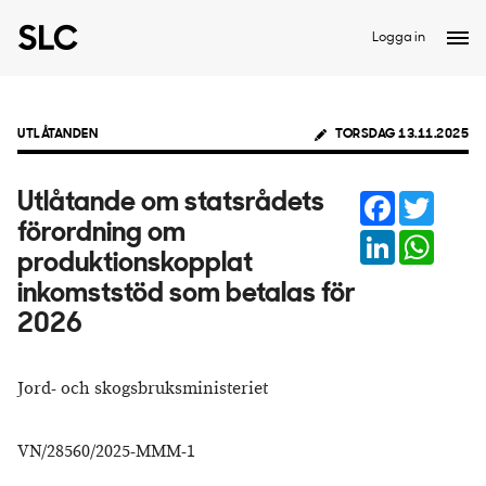
Logga in
UTLÅTANDEN
TORSDAG 13.11.2025
Facebook
Twitter
Utlåtande om statsrådets
förordning om
LinkedIn
Whats
produktionskopplat
inkomststöd som betalas för
2026
Jord- och skogsbruksministeriet
VN/28560/2025-MMM-1