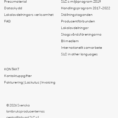
Pressmaterial
SLC:s miljöprogram 2019
Dataskydd
Handlingsprogram 2017-2022
Lokalavdelningars verksamhet
Ställningstaganden
FAQ
Producentförbunden
Lokalavdelningar
Skogsvårdsföreningarna
Bli medlem
Internationellt samarbete
SLC in other languages
KONTAKT
Kontaktuppgifter
Fakturering | Laskutus | Invoicing
© 2026 Svenska
lantbruksproducenternas
centralförbund SLC r.f