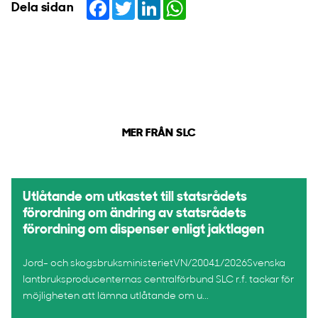
Facebook
Twitter
LinkedIn
WhatsApp
Dela sidan
MER FRÅN SLC
Utlåtande om utkastet till statsrådets
förordning om ändring av statsrådets
förordning om dispenser enligt jaktlagen
Jord- och skogsbruksministerietVN/20041/2026Svenska
lantbruksproducenternas centralförbund SLC r.f. tackar för
möjligheten att lämna utlåtande om u...