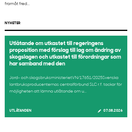
framåt fred...
NYHETER
Utlåtande om utkastet till regeringens
proposition med förslag till lag om ändring av
skogslagen och utkastet till förordningar som
har samband med den
Jord- och skogsbruksministerietVN/17651/2025Svenska
lantbruksproducenternas centralförbund SLC r.f. tackar för
möjligheten att lämna utlåtande om u...
UTLÅTANDEN
07.08.2026