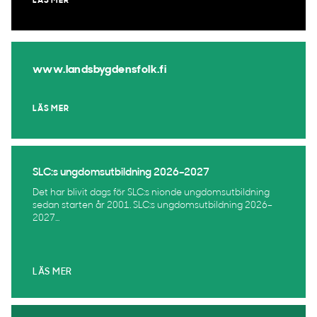
LÄS MER
www.landsbygdensfolk.fi
LÄS MER
SLC:s ungdomsutbildning 2026–2027
Det har blivit dags för SLC:s nionde ungdomsutbildning
sedan starten år 2001. SLC:s ungdomsutbildning 2026–
2027...
LÄS MER