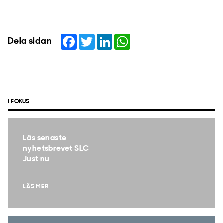
Facebook
Twitter
LinkedIn
WhatsApp
Dela sidan
I FOKUS
Läs senaste
nyhetsbrevet SLC
Just nu
LÄS MER