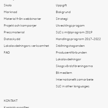
Skola
Uppgift
Marknad
Bakgrund
Material från webbinarier
Strategi
Projekt och kampanjer
Utvecklingsprogam
Pressmaterial
SLC:s miljöprogram 2019
Dataskydd
Handlingsprogram 2017-2022
Lokalavdelningars verksamhet
Ställningstaganden
FAQ
Producentförbunden
Lokalavdelningar
Skogsvårdsföreningarna
Bli medlem
Internationellt samarbete
SLC in other languages
KONTAKT
Kontaktuppgifter