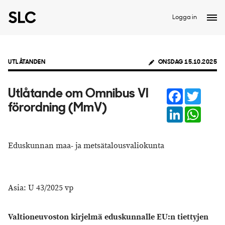
Logga in
UTLÅTANDEN
ONSDAG 15.10.2025
Facebook
Twitter
Utlåtande om Omnibus VI
förordning (MmV)
LinkedIn
Whats
Eduskunnan maa- ja metsätalousvaliokunta
Asia: U 43/2025 vp
Valtioneuvoston kirjelmä eduskunnalle EU:n tiettyjen