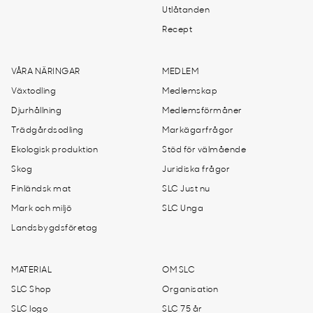
Utlåtanden
Recept
VÅRA NÄRINGAR
MEDLEM
Växtodling
Medlemskap
Djurhållning
Medlemsförmåner
Trädgårdsodling
Markägarfrågor
Ekologisk produktion
Stöd för välmående
Skog
Juridiska frågor
Finländsk mat
SLC Just nu
Mark och miljö
SLC Unga
Landsbygdsföretag
MATERIAL
OM SLC
SLC Shop
Organisation
SLC logo
SLC 75 år