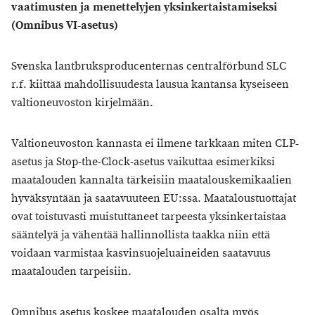
vaatimusten ja menettelyjen yksinkertaistamiseksi
(Omnibus VI-asetus)
Svenska lantbruksproducenternas centralförbund SLC
r.f. kiittää mahdollisuudesta lausua kantansa kyseiseen
valtioneuvoston kirjelmään.
Valtioneuvoston kannasta ei ilmene tarkkaan miten CLP-
asetus ja Stop-the-Clock-asetus vaikuttaa esimerkiksi
maatalouden kannalta tärkeisiin maatalouskemikaalien
hyväksyntään ja saatavuuteen EU:ssa. Maataloustuottajat
ovat toistuvasti muistuttaneet tarpeesta yksinkertaistaa
sääntelyä ja vähentää hallinnollista taakka niin että
voidaan varmistaa kasvinsuojeluaineiden saatavuus
maatalouden tarpeisiin.
Omnibus asetus koskee maatalouden osalta myös