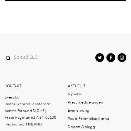
KONTAKT
AKTUELLT
Nyheter
Svenska
Pressmeddelanden
lantbruksproducenternas
Evenemang
centralförbund SLC r.f. |
Fredriksgatan 61 A 34, 00100
Podd: Framtidsodlarna
Helsingfors, FINLAND |
Debatt & blogg