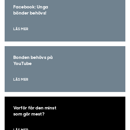
Facebook: Unga
bönder behövs!
LÄS MER
Bonden behövs på
YouTube
LÄS MER
Varför får den minst
som gör mest?