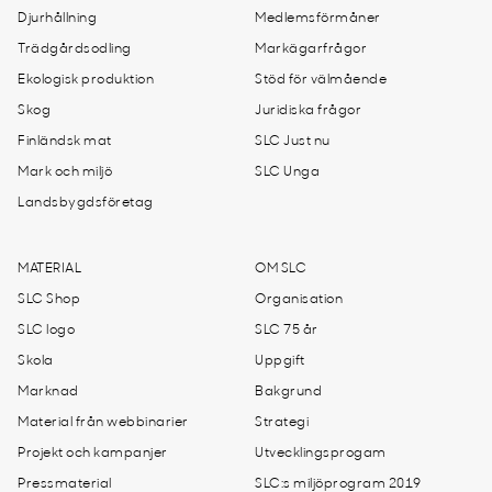
Djurhållning
Medlemsförmåner
Trädgårdsodling
Markägarfrågor
Ekologisk produktion
Stöd för välmående
Skog
Juridiska frågor
Finländsk mat
SLC Just nu
Mark och miljö
SLC Unga
Landsbygdsföretag
MATERIAL
OM SLC
SLC Shop
Organisation
SLC logo
SLC 75 år
Skola
Uppgift
Marknad
Bakgrund
Material från webbinarier
Strategi
Projekt och kampanjer
Utvecklingsprogam
Pressmaterial
SLC:s miljöprogram 2019