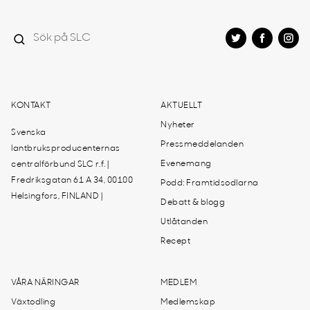
KONTAKT
AKTUELLT
Nyheter
Svenska
Pressmeddelanden
lantbruksproducenternas
Evenemang
centralförbund SLC r.f. |
Fredriksgatan 61 A 34, 00100
Podd: Framtidsodlarna
Helsingfors, FINLAND |
Debatt & blogg
Utlåtanden
Recept
VÅRA NÄRINGAR
MEDLEM
Växtodling
Medlemskap