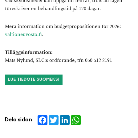
växtskyddsmedel kan uppgå till fem år, trots att lagen
föreskriver en behandlingstid på 120 dagar.
Mera information om budgetpropositionen för 2026:
valtioneuvosto.fi
.
Tilläggsinformation:
Mats Nylund, SLC:s ordförande, tfn 050 512 2191
LUE TIEDOTE SUOMEKSI
Facebook
Twitter
LinkedIn
WhatsApp
Dela sidan