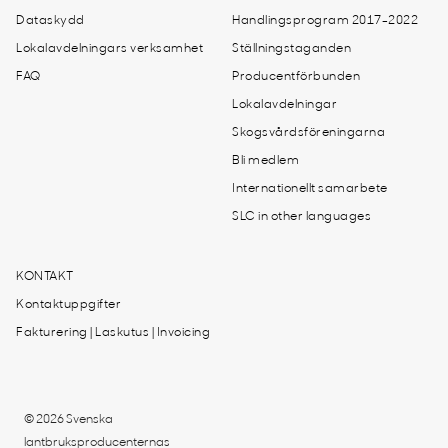
Dataskydd
Handlingsprogram 2017-2022
Lokalavdelningars verksamhet
Ställningstaganden
FAQ
Producentförbunden
Lokalavdelningar
Skogsvårdsföreningarna
Bli medlem
Internationellt samarbete
SLC in other languages
KONTAKT
Kontaktuppgifter
Fakturering | Laskutus | Invoicing
© 2026 Svenska
lantbruksproducenternas