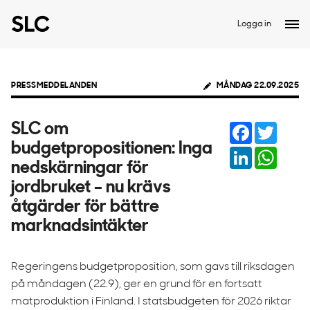
Logga in
PRESSMEDDELANDEN
MÅNDAG 22.09.2025
Facebook
Twitter
SLC om
budgetpropositionen: Inga
LinkedIn
Whats
nedskärningar för
jordbruket – nu krävs
åtgärder för bättre
marknadsintäkter
Regeringens budgetproposition, som gavs till riksdagen
på måndagen (22.9), ger en grund för en fortsatt
matproduktion i Finland. I statsbudgeten för 2026 riktar