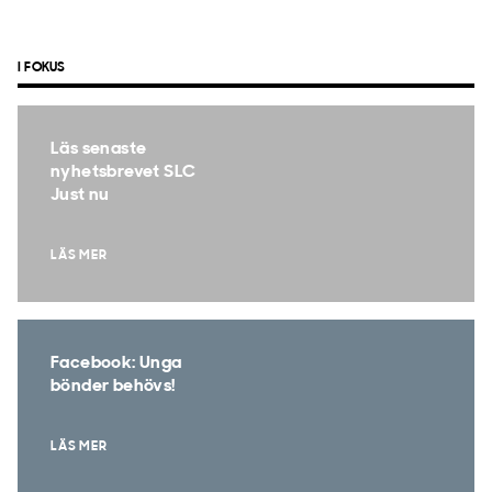
I FOKUS
Läs senaste
nyhetsbrevet SLC
Just nu
LÄS MER
Facebook: Unga
bönder behövs!
LÄS MER