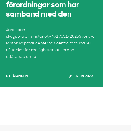
förordningar som har
samband med den
Jord- och
skogsbruksministerietVN/17651/2025Svenska
lantbruksproducenternas centralförbund SLC
r.f. tackar för möjligheten att lämna
utlåtande om u...
UTLÅTANDEN
07.08.2026