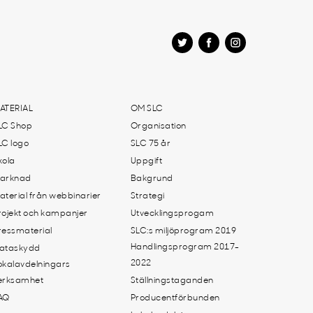
ATERIAL
OM SLC
LC Shop
Organisation
LC logo
SLC 75 år
kola
Uppgift
arknad
Bakgrund
aterial från webbinarier
Strategi
rojekt och kampanjer
Utvecklingsprogam
ressmaterial
SLC:s miljöprogram 2019
Handlingsprogram 2017-
ataskydd
2022
okalavdelningars
erksamhet
Ställningstaganden
AQ
Producentförbunden