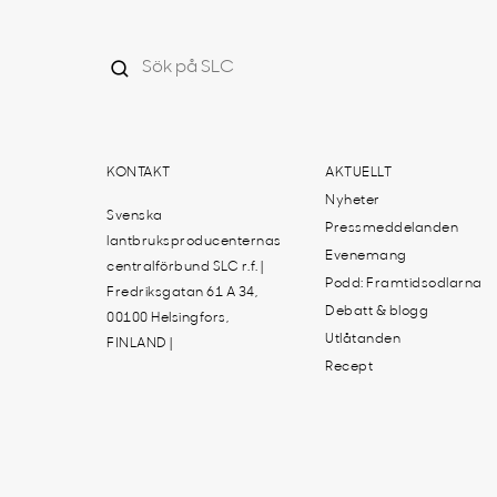
KONTAKT
AKTUELLT
Nyheter
Svenska
Pressmeddelanden
lantbruksproducenternas
Evenemang
centralförbund SLC r.f. |
Podd: Framtidsodlarna
Fredriksgatan 61 A 34,
Debatt & blogg
00100 Helsingfors,
Utlåtanden
FINLAND |
Recept