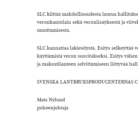
SLC kiittää mahdollisuudesta lausua hallituks
veronkantolain sekä veronlisäyksestä ja viive
muuttamisesta.
SLC kannattaa lakiesitystä. Esitys selkeyttää
käyttämistä veron suoritukseksi. Esitys vähe
ja maksutilanteen selvittämiseen liittyvää hall
SVENSKA LANTBRUKSPRODUCENTERNAS CE
Mats Nylund
puheenjohtaja