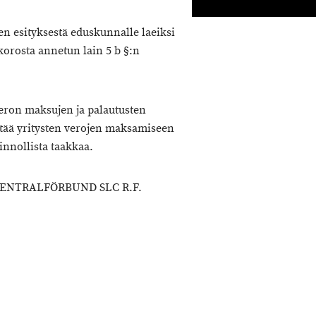
en esityksestä eduskunnalle laeiksi
korosta annetun lain 5 b §:n
 veron maksujen ja palautusten
ntää yritysten verojen maksamiseen
innollista taakkaa.
NTRALFÖRBUND SLC R.F.