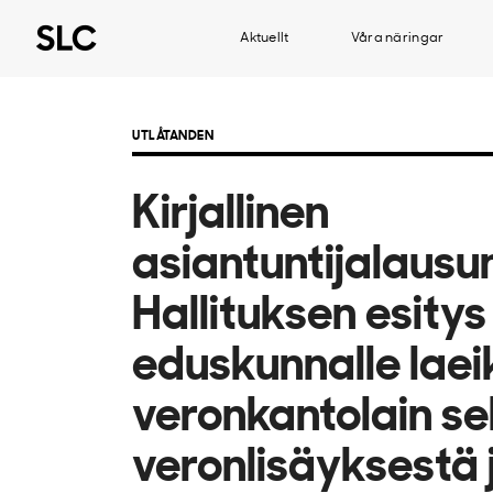
Aktuellt
Våra näringar
UTLÅTANDEN
Kirjallinen
asiantuntijalausu
Hallituksen esitys
eduskunnalle laei
veronkantolain s
veronlisäyksestä 