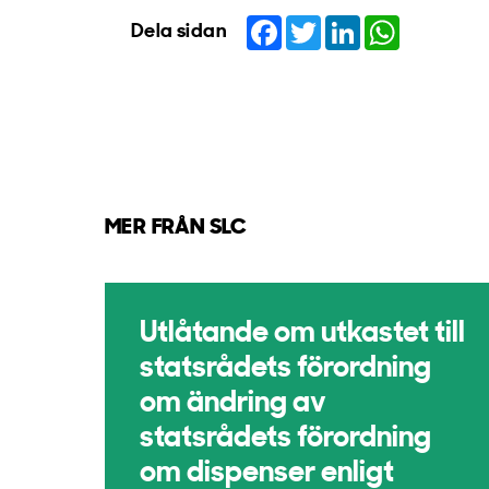
Facebook
Twitter
LinkedIn
WhatsApp
Dela sidan
MER FRÅN SLC
Utlåtande om utkastet till
statsrådets förordning
om ändring av
statsrådets förordning
om dispenser enligt