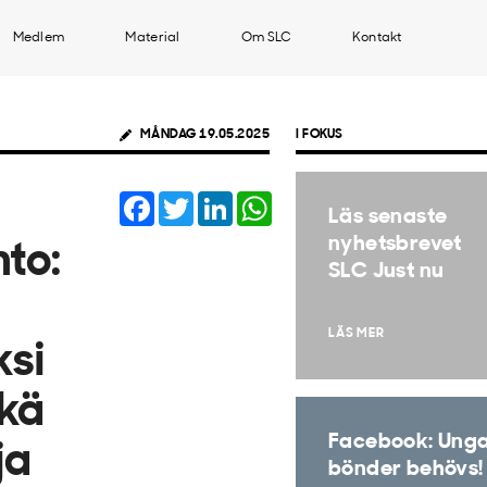
Medlem
Material
Om SLC
Kontakt
MÅNDAG 19.05.2025
I FOKUS
Facebook
Twitter
LinkedIn
WhatsApp
Läs senaste
nyhetsbrevet
nto:
SLC Just nu
LÄS MER
ksi
ekä
Facebook: Ung
ja
bönder behövs!