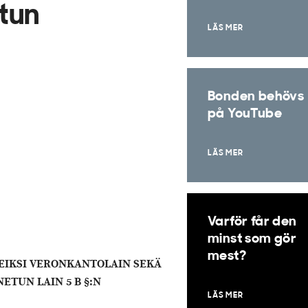
tun
LÄS MER
Bonden behövs
på YouTube
LÄS MER
Varför får den
minst som gör
mest?
EIKSI VERONKANTOLAIN SEKÄ
ETUN LAIN 5 B §:N
LÄS MER