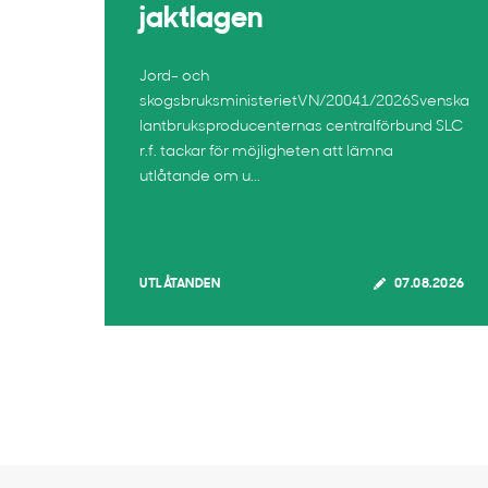
jaktlagen
Jord- och
skogsbruksministerietVN/20041/2026Svenska
lantbruksproducenternas centralförbund SLC
r.f. tackar för möjligheten att lämna
utlåtande om u...
UTLÅTANDEN
07.08.2026