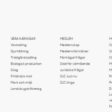
VÅRA NÄRINGAR
MEDLEM
M
Växtodling
Medlemskap
S
Djurhållning
Medlemsförmåner
S
Trädgårdsodling
Markägarfrågor
S
Ekologisk produktion
Stöd för välmående
M
Skog
Juridiska frågor
M
Finländsk mat
SLC Just nu
P
Mark och miljö
SLC Unga
P
Landsbygdsföretag
D
L
v
F