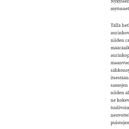
Nykyisen
myönnetä
Tällä het
aurinkov
niiden r
määräaik
aurinkop
maanvuok
sähkönsy
itsestää
samojen 
niiden a
ne kokev
tuulivoi
neuvotte
puistojen