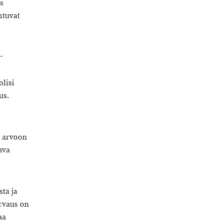
s
htuvat
i
.
olisi
us.
n arvoon
uva
ta ja
orvaus on
aa