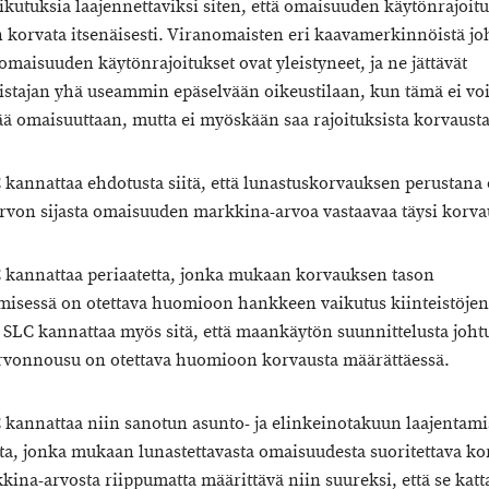
ikutuksia laajennettaviksi siten, että omaisuuden käytönrajoitu
in korvata itsenäisesti. Viranomaisten eri kaavamerkinnöistä jo
 omaisuuden käytönrajoitukset ovat yleistyneet, ja ne jättävät
tajan yhä useammin epäselvään oikeustilaan, kun tämä ei vo
ä omaisuuttaan, mutta ei myöskään saa rajoituksista korvausta
 kannattaa ehdotusta siitä, että lunastuskorvauksen perustana 
rvon sijasta omaisuuden markkina-arvoa vastaavaa täysi korva
C kannattaa periaatetta, jonka mukaan korvauksen tason
misessä on otettava huomioon hankkeen vaikutus kiinteistöje
i. SLC kannattaa myös sitä, että maankäytön suunnittelusta joht
rvonnousu on otettava huomioon korvausta määrättäessä.
C kannattaa niin sanotun asunto- ja elinkeinotakuun laajentamis
tta, jonka mukaan lunastettavasta omaisuudesta suoritettava k
kina-arvosta riippumatta määrittävä niin suureksi, että se katt