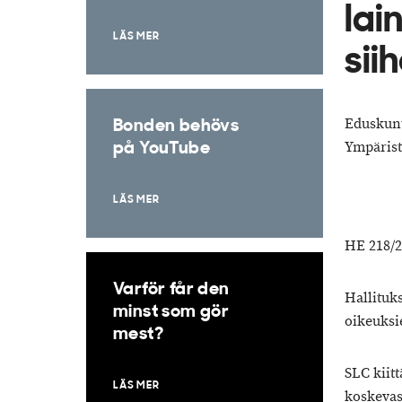
lai
LÄS MER
siih
Eduskun
Bonden behövs
Ympärist
på YouTube
LÄS MER
HE 218/2
Varför får den
Hallituk
minst som gör
oikeuksie
mest?
SLC kiit
LÄS MER
koskevast