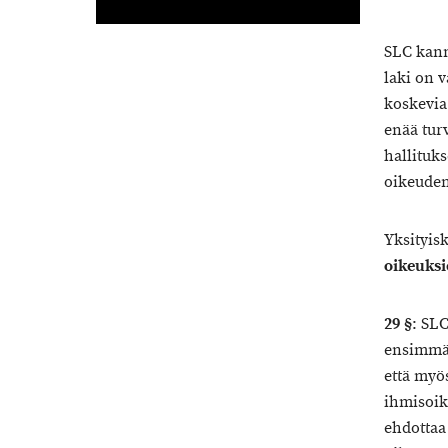
SLC kann
laki on 
koskevia
enää tur
hallituk
oikeuden
Yksityis
oikeuksi
29 §
: SLC
ensimmäi
että myö
ihmisoik
ehdottaa