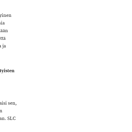
kyinen
sia
kään
ttä
 ja
tyisten
aisi sen,
an
an. SLC