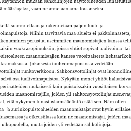
 käytännön mukaan sähkölinjojen käyttöoikeuden lunastuksia
 määräajaksi, vaan ne annetaan aina toistaiseksi.
kellä suunnitellaan ja rakennetaan paljon tuuli- ja
oimapuistoja. Niihin tarvittavia maa-alueita ei pakkolunasteta
akentaminen perustuu useimmiten maanomistajien kanssa teht
aisiin vuokrasopimuksiin, joissa yhtiöt sopivat tuulivoima- tai
uistoalueen maanomistajien kanssa vuosittaisesta hehtaarikoh
ramaksusta. Jokaisesta tuulivoimapuistosta vedetään
öttölinjat runkoverkkoon. Sähkönsyöttölinjat ovat luonnollin
n selvä osa tuulivoimapuistoa. Nykyään monet yhtiöt haluaisiv
periaatteiden mukaisesti kuin puistoissakin vuosittaisen korv
lueiden maanomistajille, joiden yli sähkönsyöttölinjat menevät
at, että nykyinen lunastuslainsäädäntö estää sen. Näin ollen
ma- ja aurinkopuistoalueiden maanomistajat ovat hyvin erilaise
luasemassa ja oikeustilassa kuin ne maanomistajat, joiden maa
 ulkopuolella, mutta joiden yli vedetään sähkölinjoja.