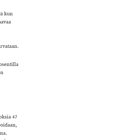
ttä kun
aavaa
urvataan.
osentilla
en
oksia 47
voidaan,
una.