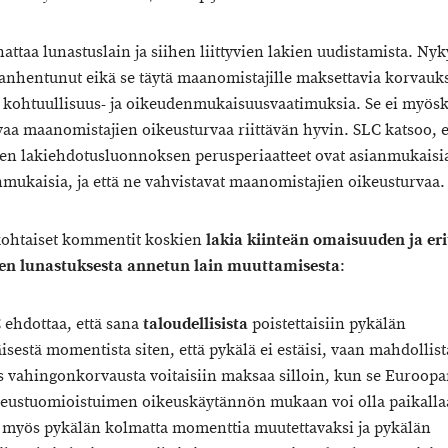
attaa lunastuslain ja siihen liittyvien lakien uudistamista. Ny
vanhentunut eikä se täytä maanomistajille maksettavia korvauk
 kohtuullisuus- ja oikeudenmukaisuusvaatimuksia. Se ei myös
vaa maanomistajien oikeusturvaa riittävän hyvin. SLC katsoo, e
sen lakiehdotusluonnoksen perusperiaatteet ovat asianmukaisia
mukaisia, ja että ne vahvistavat maanomistajien oikeusturvaa.
kohtaiset kommentit koskien
lakia kiinteän omaisuuden ja eri
en lunastuksesta annetun lain muuttamisesta
:
 ehdottaa, että sana
taloudellisista
poistettaisiin pykälän
sestä momentista siten, että pykälä ei estäisi, vaan mahdollist
s vahingonkorvausta voitaisiin maksaa silloin, kun se Euroop
eustuomioistuimen oikeuskäytännön mukaan voi olla paikalla
 myös pykälän kolmatta momenttia muutettavaksi ja pykälän