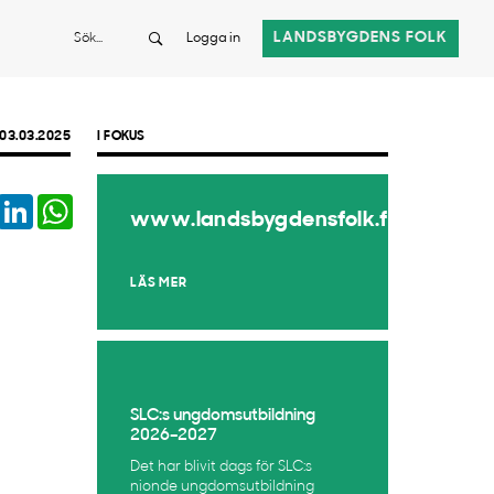
Sök
LANDSBYGDENS FOLK
Logga in
03.03.2025
I FOKUS
book
Twitter
LinkedIn
WhatsApp
www.landsbygdensfolk.fi
LÄS MER
SLC:s ungdomsutbildning
2026–2027
Det har blivit dags för SLC:s
nionde ungdomsutbildning