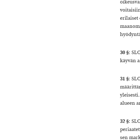
oikeusva
voitaisi
erilaiset
maanomis
hyödyntä
30 §
: SLC
käyvän a
31 §
: SL
määrittä
yleisest
alueen a
32 §
: SL
periaate
sen mark