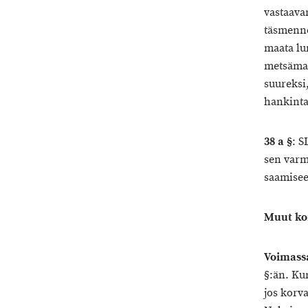
vastaava
täsmennet
maata lu
metsämaa
suureksi,
hankinta
38 a §
: S
sen varm
saamiseen
Muut ko
Voimassa
§:än. Ku
jos korv