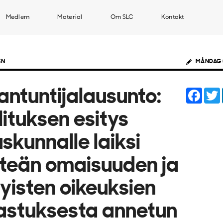
Medlem
Material
Om SLC
Kontakt
EN
MÅNDAG 
Face
antuntijalausunto:
lituksen esitys
skunnalle laiksi
nteän omaisuuden ja
tyisten oikeuksien
astuksesta annetun