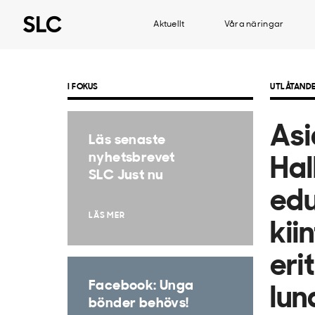
Aktuellt
Våra näringar
I FOKUS
UTLÅTAND
Asi
Läs senaste
nyhetsbrevet
Hal
SLC Just nu
edu
LÄS MER
kii
eri
Facebook: Unga
lun
bönder behövs!