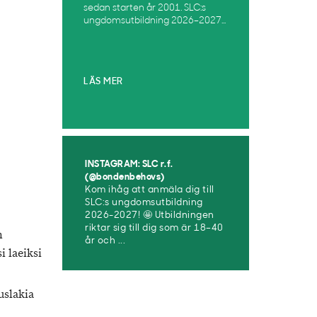
sedan starten år 2001. SLC:s
ungdomsutbildning 2026–2027...
LÄS MER
INSTAGRAM: SLC r.f.
(@bondenbehovs)
Kom ihåg att anmäla dig till
SLC:s ungdomsutbildning
2026-2027! 🤩 Utbildningen
riktar sig till dig som är 18–40
n
år och ...
i laeiksi
uslakia