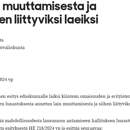
n muuttamisesta ja
en liittyviksi laeiksi
ta
övaliokunta
024 vp
sen esitys eduskunnalle laiksi kiinteän omaisuuden ja erityiste
n lunastuksesta annetun lain muuttamisesta ja siihen liittyviks
tää mahdollisuudesta lausunnon antamiseen hallituksen lunast
a esityksestä HE 218/2024 vp ja esittää seuraavaa: