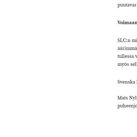
puutavar
Voimaan
SLC:n mi
äärimmäi
tullessa 
myös sell
Svenska 
Mats Ny
puheenjo