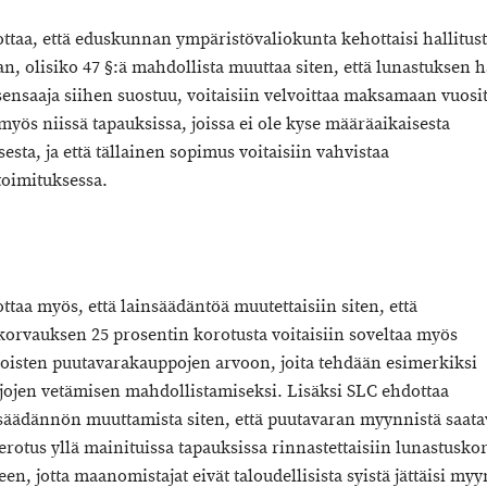
ttaa, että eduskunnan ympäristövaliokunta kehottaisi hallitus
, olisiko 47 §:ä mahdollista muuttaa siten, että lunastuksen ha
ensaaja siihen suostuu, voitaisiin velvoittaa maksamaan vuosi
myös niissä tapauksissa, joissa ei ole kyse määräaikaisesta
esta, ja että tällainen sopimus voitaisiin vahvistaa
toimituksessa.
taa myös, että lainsäädäntöä muutettaisiin siten, että
korvauksen 25 prosentin korotusta voitaisiin soveltaa myös
oisten puutavarakauppojen arvoon, joita tehdään esimerkiksi
jojen vetämisen mahdollistamiseksi. Lisäksi SLC ehdottaa
säädännön muuttamista siten, että puutavaran myynnistä saata
erotus yllä mainituissa tapauksissa rinnastettaisiin lunastusko
en, jotta maanomistajat eivät taloudellisista syistä jättäisi my