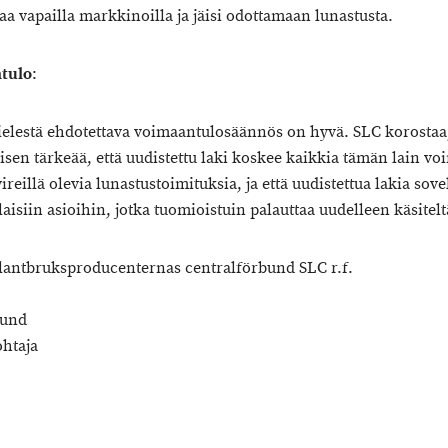
aa vapailla markkinoilla ja jäisi odottamaan lunastusta.
tulo
:
elestä ehdotettava voimaantulosäännös on hyvä. SLC korostaa,
sen tärkeää, että uudistettu laki koskee kaikkia tämän lain v
vireillä olevia lunastustoimituksia, ja että uudistettua lakia sove
aisiin asioihin, jotka tuomioistuin palauttaa uudelleen käsitelt
lantbruksproducenternas centralförbund SLC r.f.
lund
htaja