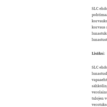
SLC ehdo
pohtimaan
korvauks
korvaus 
lunastuks
lunastus
Lisäks
i:
SLC ehdot
lunastus
vapaaeht
sähkölin
verolain
tulojen v
verotukse