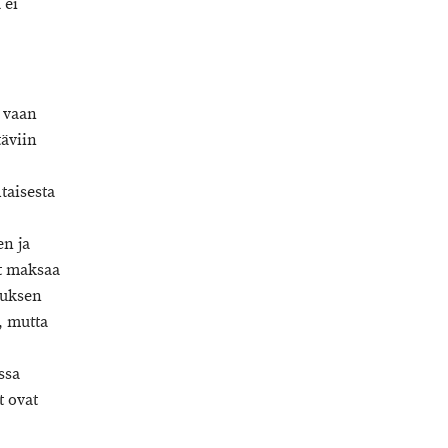
 ei
, vaan
äviin
taisesta
en ja
at maksaa
auksen
, mutta
ssa
t ovat