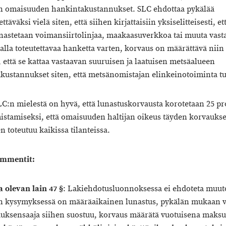
n omaisuuden hankintakustannukset. SLC ehdottaa pykälää
täväksi vielä siten, että siihen kirjattaisiin yksiselitteisesti, e
nastetaan voimansiirtolinjaa, maakaasuverkkoa tai muuta vast
lla toteutettavaa hanketta varten, korvaus on määrättävä niin
 että se kattaa vastaavan suuruisen ja laatuisen metsäalueen
kustannukset siten, että metsänomistajan elinkeinotoiminta t
LC:n mielestä on hyvä, että lunastuskorvausta korotetaan 25 pr
istamiseksi, että omaisuuden haltijan oikeus täyden korvauks
 toteutuu kaikissa tilanteissa.
mmentit:
 olevan lain 47 §
: Lakiehdotusluonnoksessa ei ehdoteta muut
n kysymyksessä on määräaikainen lunastus, pykälän mukaan 
auksensaaja siihen suostuu, korvaus määrätä vuotuisena maks