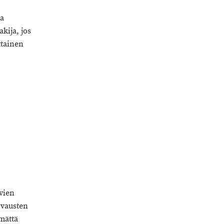
ta
kija, jos
ttainen
vien
rvausten
ymättä