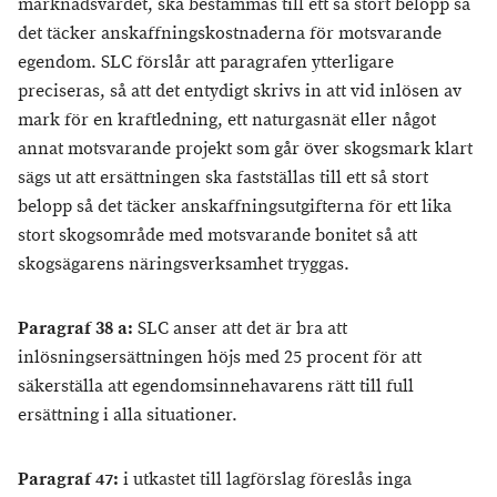
marknadsvärdet, ska bestämmas till ett så stort belopp så
det täcker anskaffningskostnaderna för motsvarande
egendom. SLC förslår att paragrafen ytterligare
preciseras, så att det entydigt skrivs in att vid inlösen av
mark för en kraftledning, ett naturgasnät eller något
annat motsvarande projekt som går över skogsmark klart
sägs ut att ersättningen ska fastställas till ett så stort
belopp så det täcker anskaffningsutgifterna för ett lika
stort skogsområde med motsvarande bonitet så att
skogsägarens näringsverksamhet tryggas.
Paragraf 38 a:
SLC anser att det är bra att
inlösningsersättningen höjs med 25 procent för att
säkerställa att egendomsinnehavarens rätt till full
ersättning i alla situationer.
Paragraf 47:
i utkastet till lagförslag föreslås inga