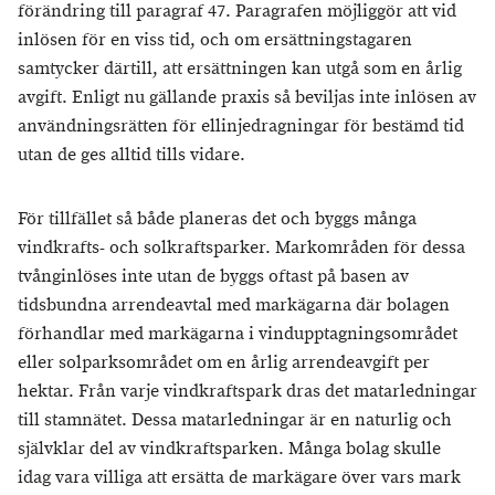
förändring till paragraf 47. Paragrafen möjliggör att vid
inlösen för en viss tid, och om ersättningstagaren
samtycker därtill, att ersättningen kan utgå som en årlig
avgift. Enligt nu gällande praxis så beviljas inte inlösen av
användningsrätten för ellinjedragningar för bestämd tid
utan de ges alltid tills vidare.
För tillfället så både planeras det och byggs många
vindkrafts- och solkraftsparker. Markområden för dessa
tvånginlöses inte utan de byggs oftast på basen av
tidsbundna arrendeavtal med markägarna där bolagen
förhandlar med markägarna i vindupptagningsområdet
eller solparksområdet om en årlig arrendeavgift per
hektar. Från varje vindkraftspark dras det matarledningar
till stamnätet. Dessa matarledningar är en naturlig och
självklar del av vindkraftsparken. Många bolag skulle
idag vara villiga att ersätta de markägare över vars mark