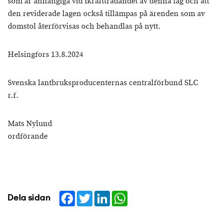
som är anhängiga vid ikraftträdandet av denna lag och att
den reviderade lagen också tillämpas på ärenden som av
domstol återförvisas och behandlas på nytt.
Helsingfors 13.8.2024
Svenska lantbruksproducenternas centralförbund SLC
r.f.
Mats Nylund
ordförande
Facebook
Twitter
LinkedIn
WhatsApp
Dela sidan