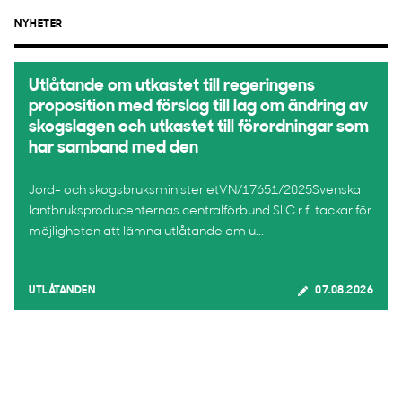
NYHETER
Utlåtande om utkastet till regeringens
proposition med förslag till lag om ändring av
skogslagen och utkastet till förordningar som
har samband med den
Jord- och skogsbruksministerietVN/17651/2025Svenska
lantbruksproducenternas centralförbund SLC r.f. tackar för
möjligheten att lämna utlåtande om u...
UTLÅTANDEN
07.08.2026