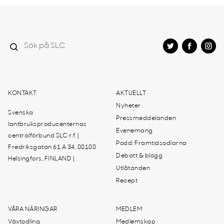
KONTAKT
AKTUELLT
Nyheter
Svenska
Pressmeddelanden
lantbruksproducenternas
Evenemang
centralförbund SLC r.f. |
Podd: Framtidsodlarna
Fredriksgatan 61 A 34, 00100
Debatt & blogg
Helsingfors, FINLAND |
Utlåtanden
Recept
VÅRA NÄRINGAR
MEDLEM
Växtodling
Medlemskap