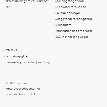
Lokalavdelningars verksamhet
Ställningstaganden
FAQ
Producentförbunden
Lokalavdelningar
Skogsvårdsföreningarna
Bli medlem
Internationellt samarbete
SLC in other languages
KONTAKT
Kontaktuppgifter
Fakturering | Laskutus | Invoicing
© 2026 Svenska
lantbruksproducenternas
centralförbund SLC r.f