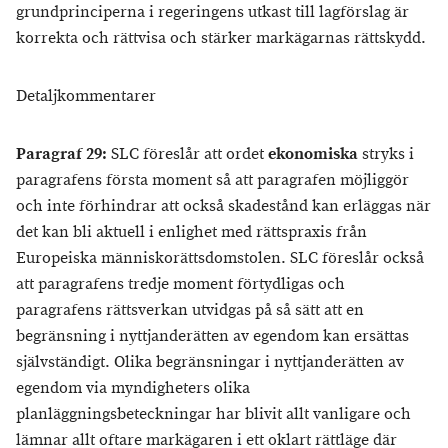
grundprinciperna i regeringens utkast till lagförslag är
korrekta och rättvisa och stärker markägarnas rättskydd.
Detaljkommentarer
Paragraf 29:
SLC föreslår att ordet
ekonomiska
stryks i
paragrafens första moment så att paragrafen möjliggör
och inte förhindrar att också skadestånd kan erläggas när
det kan bli aktuell i enlighet med rättspraxis från
Europeiska människorättsdomstolen. SLC föreslår också
att paragrafens tredje moment förtydligas och
paragrafens rättsverkan utvidgas på så sätt att en
begränsning i nyttjanderätten av egendom kan ersättas
självständigt. Olika begränsningar i nyttjanderätten av
egendom via myndigheters olika
planläggningsbeteckningar har blivit allt vanligare och
lämnar allt oftare markägaren i ett oklart rättläge där