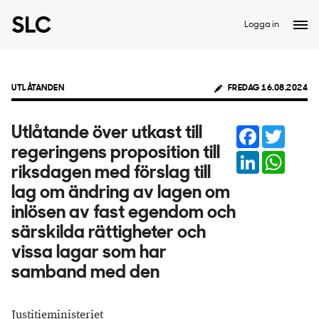
Logga in
UTLÅTANDEN
FREDAG 16.08.2024
Facebook
Twitter
Utlåtande över utkast till
regeringens proposition till
LinkedIn
Whats
riksdagen med förslag till
lag om ändring av lagen om
inlösen av fast egendom och
särskilda rättigheter och
vissa lagar som har
samband med den
Justitieministeriet