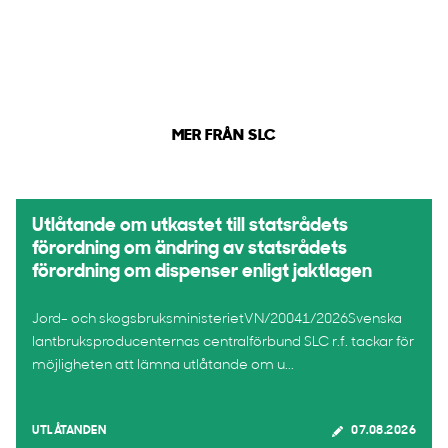
MER FRÅN SLC
Utlåtande om utkastet till statsrådets
förordning om ändring av statsrådets
förordning om dispenser enligt jaktlagen
Jord- och skogsbruksministerietVN/20041/2026Svenska
lantbruksproducenternas centralförbund SLC r.f. tackar för
möjligheten att lämna utlåtande om u...
UTLÅTANDEN
07.08.2026