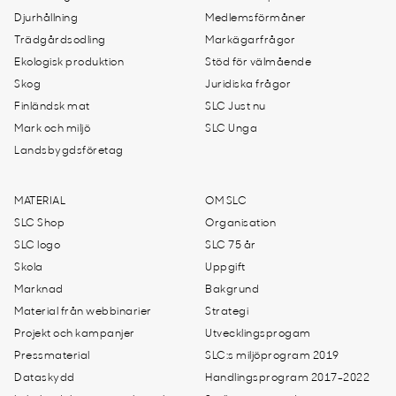
Djurhållning
Medlemsförmåner
Trädgårdsodling
Markägarfrågor
Ekologisk produktion
Stöd för välmående
Skog
Juridiska frågor
Finländsk mat
SLC Just nu
Mark och miljö
SLC Unga
Landsbygdsföretag
MATERIAL
OM SLC
SLC Shop
Organisation
SLC logo
SLC 75 år
Skola
Uppgift
Marknad
Bakgrund
Material från webbinarier
Strategi
Projekt och kampanjer
Utvecklingsprogam
Pressmaterial
SLC:s miljöprogram 2019
Dataskydd
Handlingsprogram 2017-2022