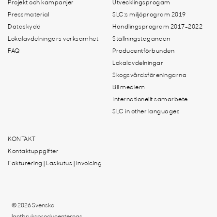
Projekt och kampanjer
Utvecklingsprogam
Pressmaterial
SLC:s miljöprogram 2019
Dataskydd
Handlingsprogram 2017-2022
Lokalavdelningars verksamhet
Ställningstaganden
FAQ
Producentförbunden
Lokalavdelningar
Skogsvårdsföreningarna
Bli medlem
Internationellt samarbete
SLC in other languages
KONTAKT
Kontaktuppgifter
Fakturering | Laskutus | Invoicing
© 2026 Svenska