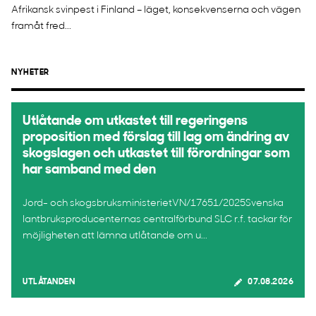
Afrikansk svinpest i Finland – läget, konsekvenserna och vägen
framåt fred...
NYHETER
Utlåtande om utkastet till regeringens
proposition med förslag till lag om ändring av
skogslagen och utkastet till förordningar som
har samband med den
Jord- och skogsbruksministerietVN/17651/2025Svenska
lantbruksproducenternas centralförbund SLC r.f. tackar för
möjligheten att lämna utlåtande om u...
UTLÅTANDEN
07.08.2026