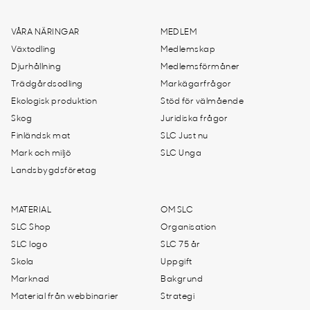
VÅRA NÄRINGAR
MEDLEM
Växtodling
Medlemskap
Djurhållning
Medlemsförmåner
Trädgårdsodling
Markägarfrågor
Ekologisk produktion
Stöd för välmående
Skog
Juridiska frågor
Finländsk mat
SLC Just nu
Mark och miljö
SLC Unga
Landsbygdsföretag
MATERIAL
OM SLC
SLC Shop
Organisation
SLC logo
SLC 75 år
Skola
Uppgift
Marknad
Bakgrund
Material från webbinarier
Strategi