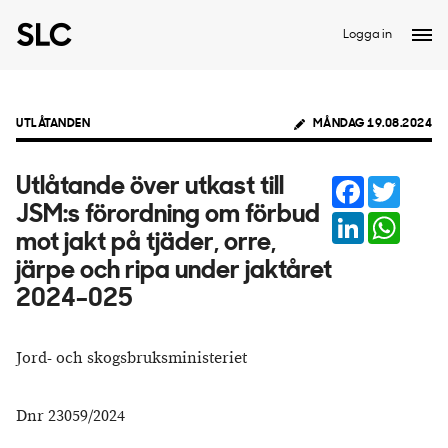
Logga in
UTLÅTANDEN
MÅNDAG 19.08.2024
Facebook
Twitter
Utlåtande över utkast till
JSM:s förordning om förbud
LinkedIn
Whats
mot jakt på tjäder, orre,
järpe och ripa under jaktåret
2024–025
Jord- och skogsbruksministeriet
Dnr 23059/2024