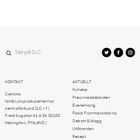
KONTAKT
AKTUELLT
Nyheter
Svenska
Pressmeddelanden
lantbruksproducenternas
Evenemang
centralförbund SLC r.f. |
Podd: Framtidsodlarna
Fredriksgatan 61 A 34, 00100
Debatt & blogg
Helsingfors, FINLAND |
Utlåtanden
Recept