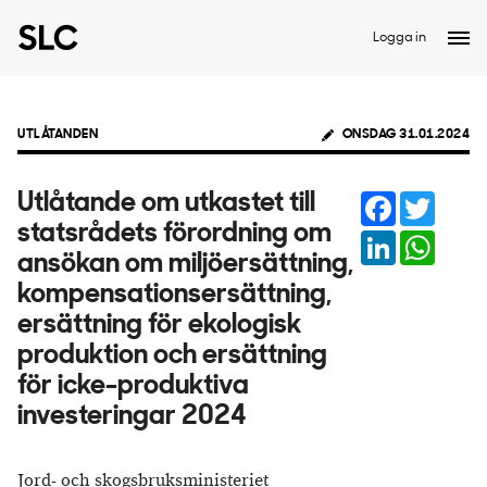
Logga in
UTLÅTANDEN
ONSDAG 31.01.2024
Facebook
Twitter
Utlåtande om utkastet till
statsrådets förordning om
LinkedIn
Whats
ansökan om miljöersättning,
kompensationsersättning,
ersättning för ekologisk
produktion och ersättning
för icke-produktiva
investeringar 2024
Jord- och skogsbruksministeriet