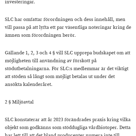
investeringar.
SLC har omfattar förordningen och dess innehåll, men
vill passa på att lyfta ett par väsentliga noteringar kring de
ämnen som förordningen berör.
Gällande 1, 2, 3 och 4 § vill SLC upprepa budskapet om att
möjligheten till användning av förskott på
stödutbetalningarna. För SLC:s medlemmar är det viktigt
att stöden så långt som möjligt betalas ut under det
ansökta kalenderåret.
2 § Miljöavtal
SLC konstaterar att år 2023 förändrades praxis kring vilka
objekt som godkänns som stöddugliga vårdbiotoper. Detta
har lett till att det bland producenter numera inte till