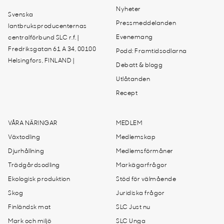
Nyheter
Svenska
Pressmeddelanden
lantbruksproducenternas
Evenemang
centralförbund SLC r.f. |
Fredriksgatan 61 A 34, 00100
Podd: Framtidsodlarna
Helsingfors, FINLAND |
Debatt & blogg
Utlåtanden
Recept
VÅRA NÄRINGAR
MEDLEM
Växtodling
Medlemskap
Djurhållning
Medlemsförmåner
Trädgårdsodling
Markägarfrågor
Ekologisk produktion
Stöd för välmående
Skog
Juridiska frågor
Finländsk mat
SLC Just nu
Mark och miljö
SLC Unga