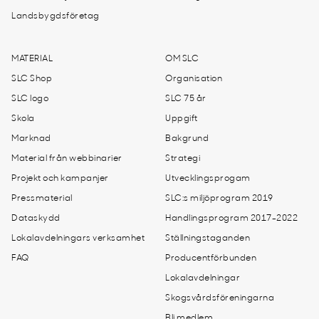
Landsbygdsföretag
MATERIAL
OM SLC
SLC Shop
Organisation
SLC logo
SLC 75 år
Skola
Uppgift
Marknad
Bakgrund
Material från webbinarier
Strategi
Projekt och kampanjer
Utvecklingsprogam
Pressmaterial
SLC:s miljöprogram 2019
Dataskydd
Handlingsprogram 2017-2022
Lokalavdelningars verksamhet
Ställningstaganden
FAQ
Producentförbunden
Lokalavdelningar
Skogsvårdsföreningarna
Bli medlem