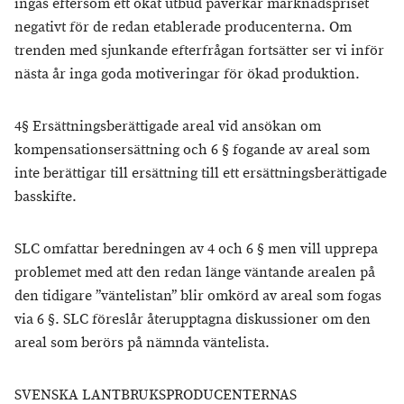
ingås eftersom ett ökat utbud påverkar marknadspriset
negativt för de redan etablerade producenterna. Om
trenden med sjunkande efterfrågan fortsätter ser vi inför
nästa år inga goda motiveringar för ökad produktion.
4§ Ersättningsberättigade areal vid ansökan om
kompensationsersättning och 6 § fogande av areal som
inte berättigar till ersättning till ett ersättningsberättigade
basskifte.
SLC omfattar beredningen av 4 och 6 § men vill upprepa
problemet med att den redan länge väntande arealen på
den tidigare ’’väntelistan’’ blir omkörd av areal som fogas
via 6 §. SLC föreslår återupptagna diskussioner om den
areal som berörs på nämnda väntelista.
SVENSKA LANTBRUKSPRODUCENTERNAS