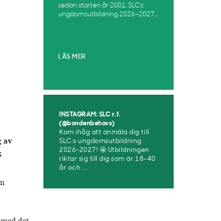
sedan starten år 2001. SLC:s
ungdomsutbildning 2026–2027...
LÄS MER
INSTAGRAM: SLC r.f.
(@bondenbehovs)
Kom ihåg att anmäla dig till
g av
SLC:s ungdomsutbildning
2026-2027! 🤩 Utbildningen
k
riktar sig till dig som är 18–40
år och ...
om