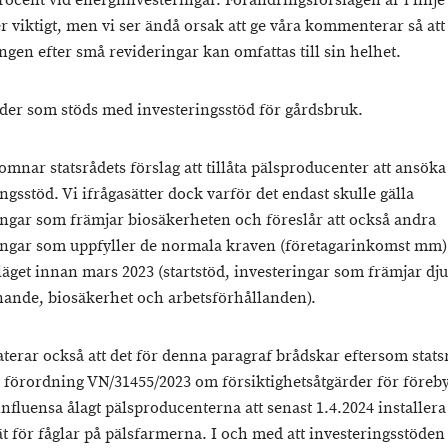
rocent vid energiinvesteringar. Förändringsförslagen är i linj
r viktigt, men vi ser ändå orsak att ge våra kommenterar så att
ngen efter små revideringar kan omfattas till sin helhet.
rder som stöds med investeringsstöd för gårdsbruk.
omnar statsrådets förslag att tillåta pälsproducenter att ansök
ngsstöd. Vi ifrågasätter dock varför det endast skulle gälla
ingar som främjar biosäkerheten och föreslår att också andra
ingar som uppfyller de normala kraven (företagarinkomst mm) 
läget innan mars 2023 (startstöd, investeringar som främjar dj
nande, biosäkerhet och arbetsförhållanden).
aterar också att det för denna paragraf brådskar eftersom stats
 i förordning VN/31455/2023 om försiktighetsåtgärder för före
influensa ålagt pälsproducenterna att senast 1.4.2024 installera
 för fåglar på pälsfarmerna. I och med att investeringsstöden b