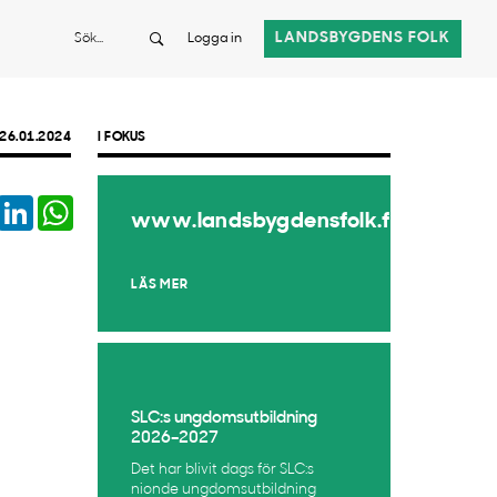
Sök
LANDSBYGDENS FOLK
Logga in
26.01.2024
I FOKUS
book
Twitter
LinkedIn
WhatsApp
www.landsbygdensfolk.fi
LÄS MER
SLC:s ungdomsutbildning
2026–2027
Det har blivit dags för SLC:s
nionde ungdomsutbildning