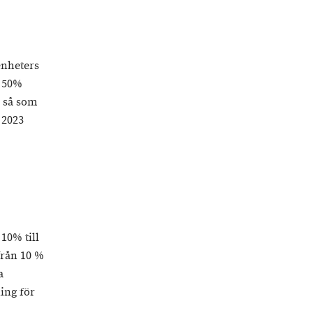
enheters
a 50%
% så som
 2023
10% till
från 10 %
a
ning för