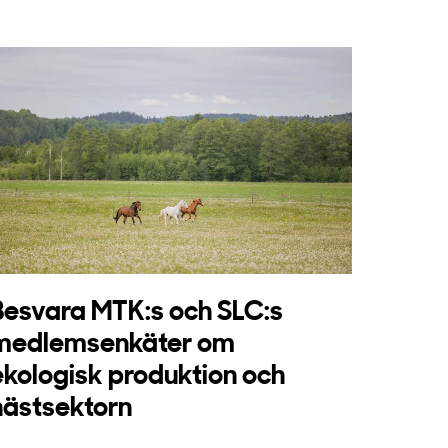
Besvara MTK:s och SLC:s
medlemsenkäter om
ekologisk produktion och
hästsektorn