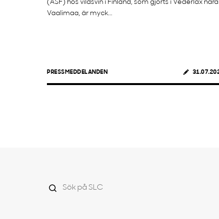
(ASF) hos vildsvin i Finland, som gjorts i Vederlax nära
Vaalimaa, är myck...
PRESSMEDDELANDEN
31.07.20