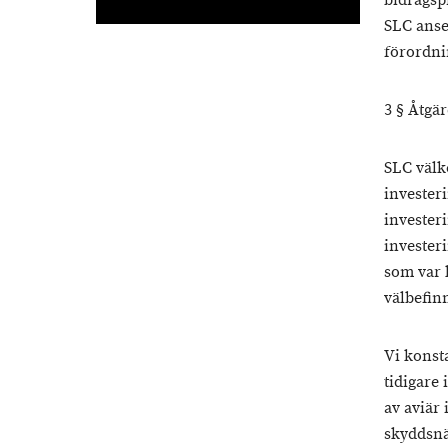
bidragsp
SLC anse
förordni
3 § Åtgä
SLC välk
investeri
invester
invester
som var 
välbefin
Vi konst
tidigare
av aviär 
skyddsnät