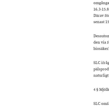
omgångar
16.3-15.
Därav fö
senast 15
Dessutom 
den via 
biosäker
SLC ifrå
pälsprodu
naturlig
4 § Mjöl
SLC omfa