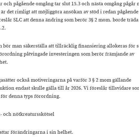
 och pågående omgång tar slut 15.3 och nästa omgång pågår 
8 är det rimligt att möjliggöra ansökan av stöd i redan pågåend
reslår SLC att denna ändring som berör 3§ 2 mom. borde träda 
.2.
bör man säkerställa att tillräcklig finansiering allokeras för st
förordning påtvingade investeringen som berör främjande av
het.
gasätter också motiveringarna på varför 3 § 2 mom gällande
ktion endast skulle gälla till år 2026. Vi föreslår tillsvidare s
t för denna typs förordning.
k- och nötkreatursskötsel
ttar förändringarna i sin helhet.