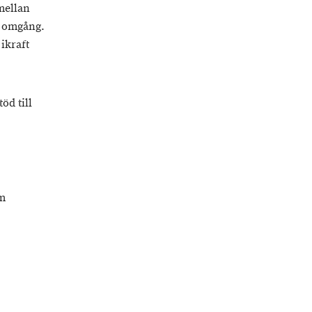
mellan
e omgång.
ikraft
öd till
om