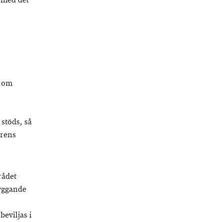
e med det
a om
stöds, så
urens
rådet
byggande
eviljas i