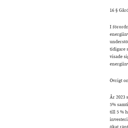
16 § Går
I förord
energiin
understö
tidigare
visade si
energiin
Övrigt o
År 2023 
5% samti
till 5 % 
investeri
ökat rän