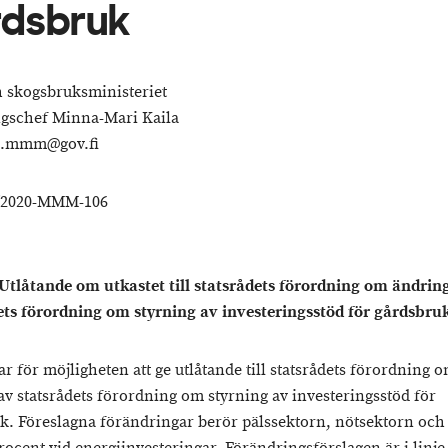
rdsbruk
h skogsbruksministeriet
gschef Minna-Mari Kaila
o.mmm@gov.fi
/2020-MMM-106
Utlåtande om utkastet till statsrådets förordning om ändrin
ets förordning om styrning av investeringsstöd för gårdsbru
r för möjligheten att ge utlåtande till statsrådets förordning 
av statsrådets förordning om styrning av investeringsstöd för
k. Föreslagna förändringar berör pälssektorn, nötsektorn och