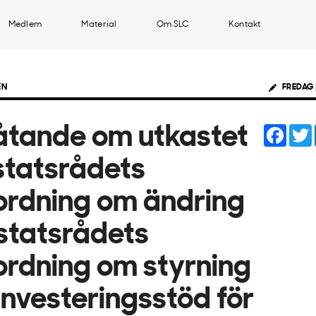
Medlem
Material
Om SLC
Kontakt
EN
FREDAG 
Face
åtande om utkastet
l statsrådets
ordning om ändring
statsrådets
ordning om styrning
investeringsstöd för