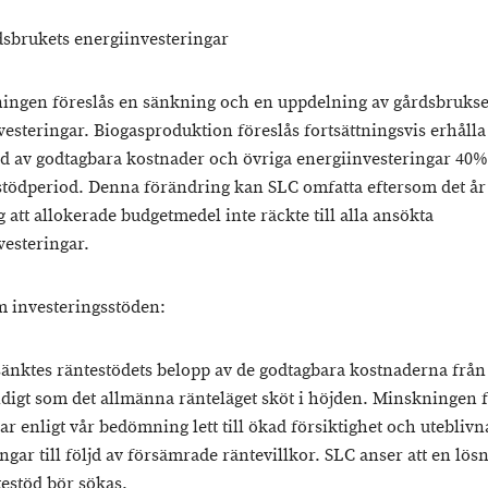
dsbrukets energiinvesteringar
ningen föreslås en sänkning och en uppdelning av gårdsbruks
vesteringar. Biogasproduktion föreslås fortsättningsvis erhåll
d av godtagbara kostnader och övriga energiinvesteringar 40
 stödperiod. Denna förändring kan SLC omfatta eftersom det år
g att allokerade budgetmedel inte räckte till alla ansökta
vesteringar.
m investeringsstöden:
sänktes räntestödets belopp av de godtagbara kostnaderna från 
digt som det allmänna ränteläget sköt i höjden. Minskningen 
har enligt vår bedömning lett till ökad försiktighet och uteblivn
ngar till följd av försämrade räntevillkor. SLC anser att en lös
testöd bör sökas.