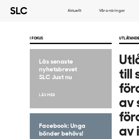
Aktuellt
Våra näringar
I FOKUS
UTLÅTAND
Utl
Läs senaste
nyhetsbrevet
til
SLC Just nu
för
LÄS MER
av 
för
Facebook: Unga
av 
bönder behövs!