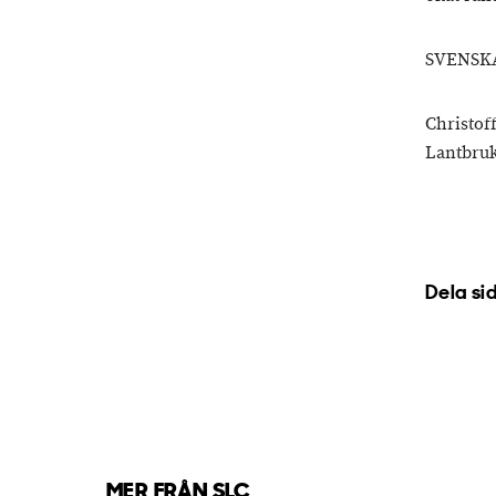
SVENSK
Christof
Lantbruk
Dela si
MER FRÅN SLC