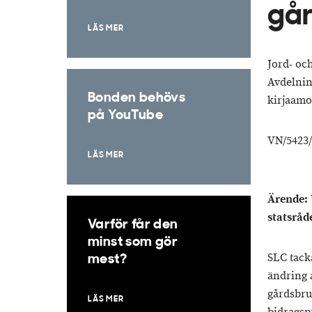
gå
LÄS MER
Jord- oc
Avdelnin
Bonden behövs
kirjaam
på YouTube
VN/5423
LÄS MER
Ärende: 
statsråd
Varför får den
minst som gör
SLC tacka
mest?
ändring 
gårdsbru
LÄS MER