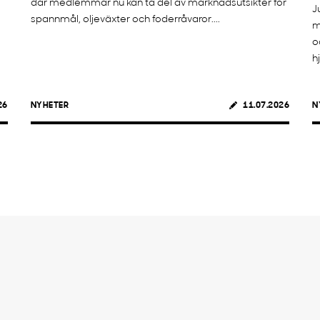
där medlemmar nu kan ta del av marknadsutsikter för
J
spannmål, oljeväxter och foderråvaror....
m
o
h
26
NYHETER
11.07.2026
N