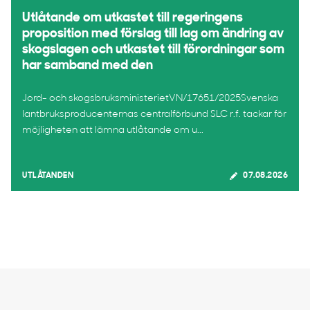
Utlåtande om utkastet till regeringens
proposition med förslag till lag om ändring av
skogslagen och utkastet till förordningar som
har samband med den
Jord- och skogsbruksministerietVN/17651/2025Svenska
lantbruksproducenternas centralförbund SLC r.f. tackar för
möjligheten att lämna utlåtande om u...
UTLÅTANDEN
07.08.2026