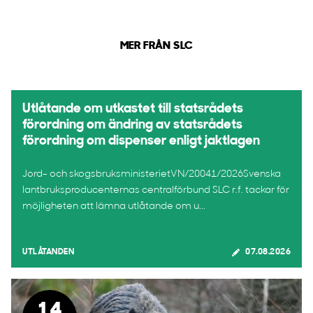
MER FRÅN SLC
Utlåtande om utkastet till statsrådets
förordning om ändring av statsrådets
förordning om dispenser enligt jaktlagen
Jord- och skogsbruksministerietVN/20041/2026Svenska
lantbruksproducenternas centralförbund SLC r.f. tackar för
möjligheten att lämna utlåtande om u...
UTLÅTANDEN
07.08.2026
14