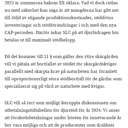
2023 är summorna bakom XX oklara. Vad vi dock redan
nu med säkerhet kan säga är att mängderna har gått ner
till följd av stigande produktionskostnader, uteblivna
investeringar och stödförändringar i och med den nya
CAP-perioden. Därför äskar SLC på att djurbidragen bör
betalas ut till maximalt stödbelopp.
Då det kommer till 11 § som gäller den yttre skärgården
vill vi påtala att bortfallet av stödet för skärgårdskvigor
parallellt med skärpta krav på naturbeten har föranlett
till oproportionerligt stora stödbortfall för de gårdar som
specialiserat sig på vård av naturbete med kvigor.
SLC vill så fort som möjligt återuppta diskussionen om
utbetalningstidtabellen för djurstöd för år 2024. Vi anser
att förskottsbetalningar under hösten för innevarande år
bör vara möjliga och att de producenter som drabbats