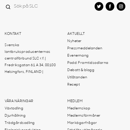
KONTAKT
AKTUELLT
Nyheter
Svenska
Pressmeddelanden
lantbruksproducenternas
Evenemang
centralförbund SLC r.f. |
Podd: Framtidsodlarna
Fredriksgatan 61 A 34, 00100
Debatt & blogg
Helsingfors, FINLAND |
Utlåtanden
Recept
VÅRA NÄRINGAR
MEDLEM
Växtodling
Medlemskap
Djurhållning
Medlemsförmåner
Trädgårdsodling
Markägarfrågor