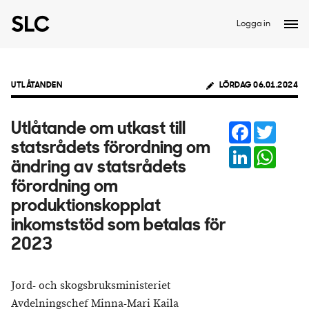
Logga in
UTLÅTANDEN
LÖRDAG 06.01.2024
Facebook
Twitter
Utlåtande om utkast till
statsrådets förordning om
LinkedIn
Whats
ändring av statsrådets
förordning om
produktionskopplat
inkomststöd som betalas för
2023
Jord- och skogsbruksministeriet
Avdelningschef Minna-Mari Kaila