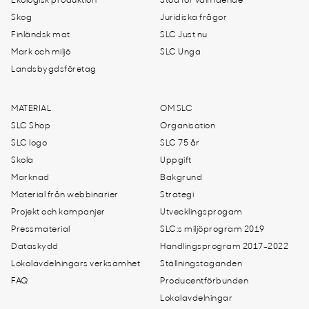
Ekologisk produktion
Stöd för välmående
Skog
Juridiska frågor
Finländsk mat
SLC Just nu
Mark och miljö
SLC Unga
Landsbygdsföretag
MATERIAL
OM SLC
SLC Shop
Organisation
SLC logo
SLC 75 år
Skola
Uppgift
Marknad
Bakgrund
Material från webbinarier
Strategi
Projekt och kampanjer
Utvecklingsprogam
Pressmaterial
SLC:s miljöprogram 2019
Dataskydd
Handlingsprogram 2017-2022
Lokalavdelningars verksamhet
Ställningstaganden
FAQ
Producentförbunden
Lokalavdelningar