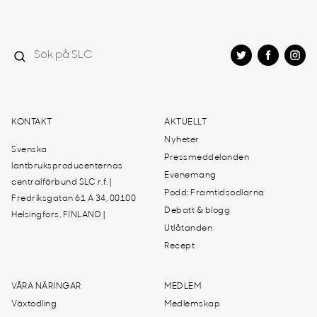
KONTAKT
AKTUELLT
Nyheter
Svenska
Pressmeddelanden
lantbruksproducenternas
Evenemang
centralförbund SLC r.f. |
Podd: Framtidsodlarna
Fredriksgatan 61 A 34, 00100
Debatt & blogg
Helsingfors, FINLAND |
Utlåtanden
Recept
VÅRA NÄRINGAR
MEDLEM
Växtodling
Medlemskap