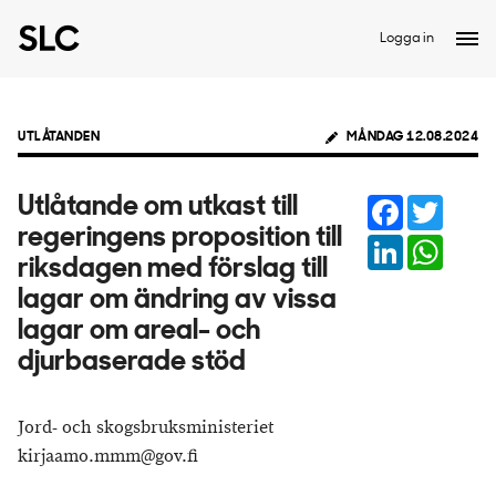
Logga in
UTLÅTANDEN
MÅNDAG 12.08.2024
Facebook
Twitter
Utlåtande om utkast till
regeringens proposition till
LinkedIn
Whats
riksdagen med förslag till
lagar om ändring av vissa
lagar om areal- och
djurbaserade stöd
Jord- och skogsbruksministeriet
kirjaamo.mmm@gov.fi