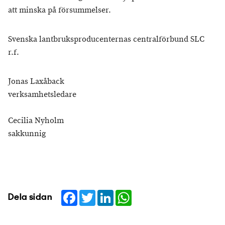
att minska på försummelser.
Svenska lantbruksproducenternas centralförbund SLC
r.f.
Jonas Laxåback
verksamhetsledare
Cecilia Nyholm
sakkunnig
Facebook
Twitter
LinkedIn
WhatsApp
Dela sidan