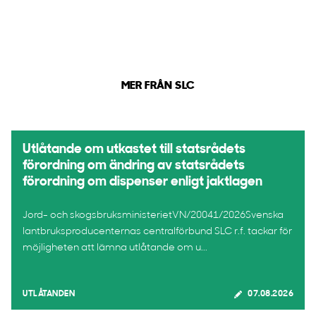
MER FRÅN SLC
Utlåtande om utkastet till statsrådets
förordning om ändring av statsrådets
förordning om dispenser enligt jaktlagen
Jord- och skogsbruksministerietVN/20041/2026Svenska
lantbruksproducenternas centralförbund SLC r.f. tackar för
möjligheten att lämna utlåtande om u...
UTLÅTANDEN
07.08.2026