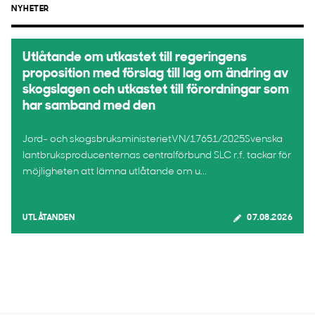
NYHETER
Utlåtande om utkastet till regeringens
proposition med förslag till lag om ändring av
skogslagen och utkastet till förordningar som
har samband med den
Jord- och skogsbruksministerietVN/17651/2025Svenska
lantbruksproducenternas centralförbund SLC r.f. tackar för
möjligheten att lämna utlåtande om u...
UTLÅTANDEN
07.08.2026