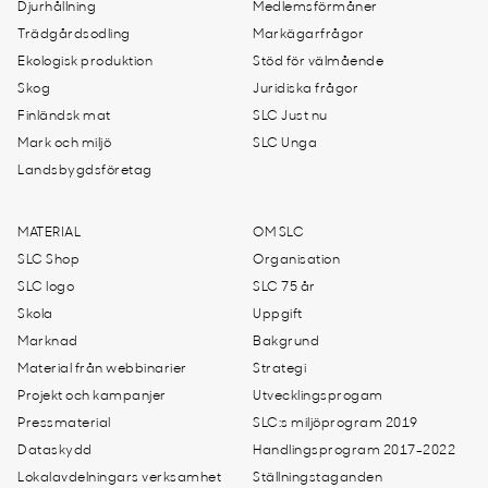
Djurhållning
Medlemsförmåner
Trädgårdsodling
Markägarfrågor
Ekologisk produktion
Stöd för välmående
Skog
Juridiska frågor
Finländsk mat
SLC Just nu
Mark och miljö
SLC Unga
Landsbygdsföretag
MATERIAL
OM SLC
SLC Shop
Organisation
SLC logo
SLC 75 år
Skola
Uppgift
Marknad
Bakgrund
Material från webbinarier
Strategi
Projekt och kampanjer
Utvecklingsprogam
Pressmaterial
SLC:s miljöprogram 2019
Dataskydd
Handlingsprogram 2017-2022
Lokalavdelningars verksamhet
Ställningstaganden