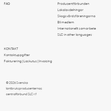
FAQ
Producentförbunden
Lokalavdelningar
Skogsvårdsföreningarna
Bli medlem
Internationellt samarbete
SLC in other languages
KONTAKT
Kontaktuppgifter
Fakturering | Laskutus | Invoicing
© 2026 Svenska
lantbruksproducenternas
centralförbund SLC r.f