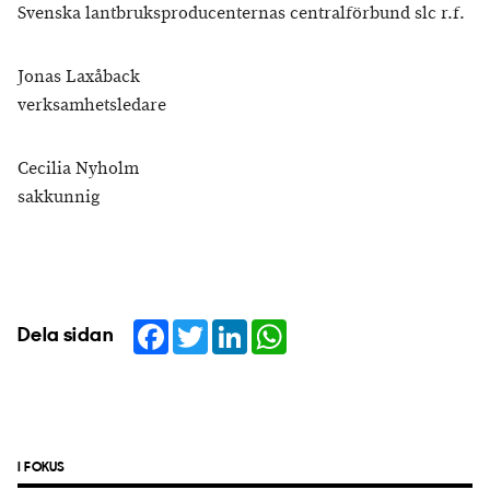
Svenska lantbruksproducenternas centralförbund slc r.f.
Jonas Laxåback
verksamhetsledare
Cecilia Nyholm
sakkunnig
Facebook
Twitter
LinkedIn
WhatsApp
Dela sidan
I FOKUS