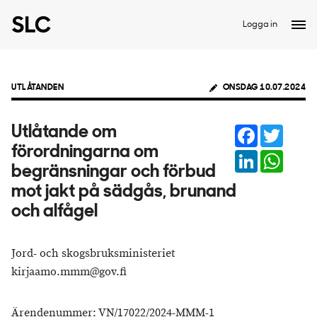
Logga in
UTLÅTANDEN
ONSDAG 10.07.2024
Facebook
Twitter
Utlåtande om
förordningarna om
LinkedIn
Whats
begränsningar och förbud
mot jakt på sädgås, brunand
och alfågel
Jord- och skogsbruksministeriet
kirjaamo.mmm@gov.fi
Ärendenummer: VN/17022/2024-MMM-1