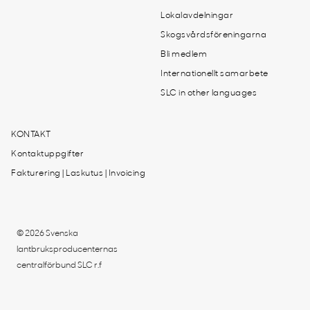
Lokalavdelningar
Skogsvårdsföreningarna
Bli medlem
Internationellt samarbete
SLC in other languages
KONTAKT
Kontaktuppgifter
Fakturering | Laskutus | Invoicing
© 2026 Svenska
lantbruksproducenternas
centralförbund SLC r.f