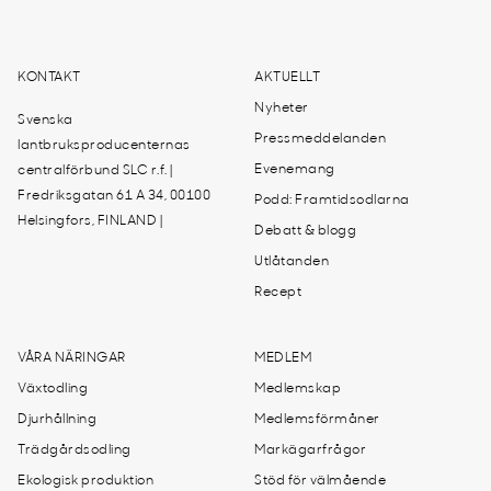
KONTAKT
AKTUELLT
Nyheter
Svenska
Pressmeddelanden
lantbruksproducenternas
Evenemang
centralförbund SLC r.f. |
Fredriksgatan 61 A 34, 00100
Podd: Framtidsodlarna
Helsingfors, FINLAND |
Debatt & blogg
Utlåtanden
Recept
VÅRA NÄRINGAR
MEDLEM
Växtodling
Medlemskap
Djurhållning
Medlemsförmåner
Trädgårdsodling
Markägarfrågor
Ekologisk produktion
Stöd för välmående