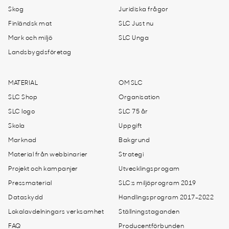
Skog
Juridiska frågor
Finländsk mat
SLC Just nu
Mark och miljö
SLC Unga
Landsbygdsföretag
MATERIAL
OM SLC
SLC Shop
Organisation
SLC logo
SLC 75 år
Skola
Uppgift
Marknad
Bakgrund
Material från webbinarier
Strategi
Projekt och kampanjer
Utvecklingsprogam
Pressmaterial
SLC:s miljöprogram 2019
Dataskydd
Handlingsprogram 2017-2022
Lokalavdelningars verksamhet
Ställningstaganden
FAQ
Producentförbunden