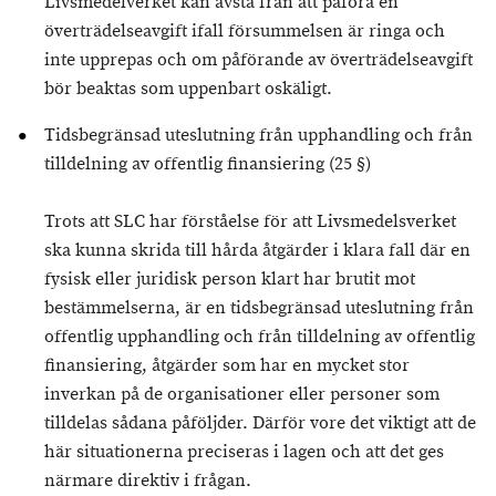
Livsmedelverket kan avstå från att påföra en
överträdelseavgift ifall försummelsen är ringa och
inte upprepas och om påförande av överträdelseavgift
bör beaktas som uppenbart oskäligt.
Tidsbegränsad uteslutning från upphandling och från
tilldelning av offentlig finansiering (25 §)
Trots att SLC har förståelse för att Livsmedelsverket
ska kunna skrida till hårda åtgärder i klara fall där en
fysisk eller juridisk person klart har brutit mot
bestämmelserna, är en tidsbegränsad uteslutning från
offentlig upphandling och från tilldelning av offentlig
finansiering, åtgärder som har en mycket stor
inverkan på de organisationer eller personer som
tilldelas sådana påföljder. Därför vore det viktigt att de
här situationerna preciseras i lagen och att det ges
närmare direktiv i frågan.