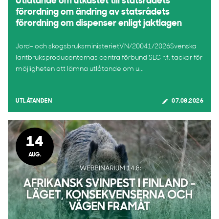
Utlåtande om utkastet till statsrådets
förordning om ändring av statsrådets
förordning om dispenser enligt jaktlagen
Jord- och skogsbruksministerietVN/20041/2026Svenska
lantbruksproducenternas centralförbund SLC r.f. tackar för
möjligheten att lämna utlåtande om u...
UTLÅTANDEN
07.08.2026
14
AUG.