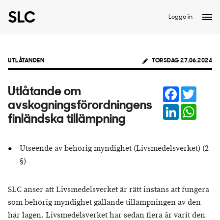
Logga in
UTLÅTANDEN
TORSDAG 27.06.2024
Facebook
Twitter
Utlåtande om
avskogningsförordningens
LinkedIn
Whats
finländska tillämpning
Utseende av behörig myndighet (Livsmedelsverket) (2
§)
SLC anser att Livsmedelsverket är rätt instans att fungera
som behörig myndighet gällande tillämpningen av den
här lagen. Livsmedelsverket har sedan flera år varit den