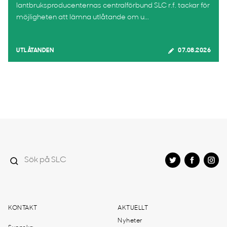
lantbruksproducenternas centralförbund SLC r.f. tackar för
möjligheten att lämna utlåtande om u...
UTLÅTANDEN
07.08.2026
KONTAKT
AKTUELLT
Nyheter