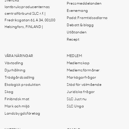
Svenska
Pressmeddelanden
lantbruksproducenternas
Evenemang
centralförbund SLC r.f. |
Podd: Framtidsodlarna
Fredriksgatan 61 A 34, 00100
Debatt & blogg
Helsingfors, FINLAND |
Utlåtanden
Recept
VÅRA NÄRINGAR
MEDLEM
Växtodling
Medlemskap
Djurhållning
Medlemsförmåner
Trädgårdsodling
Markägarfrågor
Ekologisk produktion
Stöd för välmående
Skog
Juridiska frågor
Finländsk mat
SLC Just nu
Mark och miljö
SLC Unga
Landsbygdsföretag