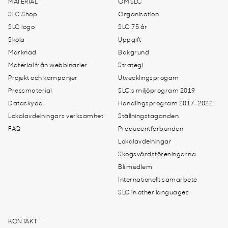
MATERIAL
OM SLC
SLC Shop
Organisation
SLC logo
SLC 75 år
Skola
Uppgift
Marknad
Bakgrund
Material från webbinarier
Strategi
Projekt och kampanjer
Utvecklingsprogam
Pressmaterial
SLC:s miljöprogram 2019
Dataskydd
Handlingsprogram 2017-2022
Lokalavdelningars verksamhet
Ställningstaganden
FAQ
Producentförbunden
Lokalavdelningar
Skogsvårdsföreningarna
Bli medlem
Internationellt samarbete
SLC in other languages
KONTAKT