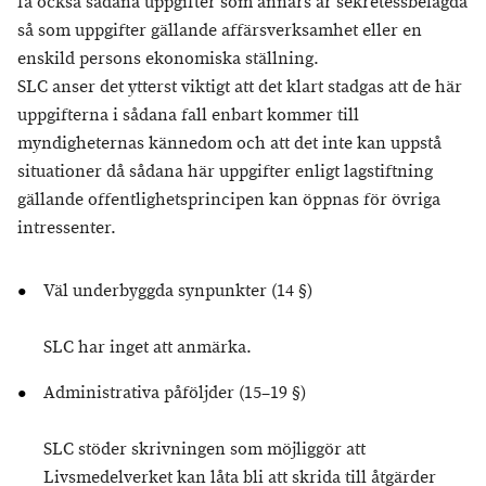
få också sådana uppgifter som annars är sekretessbelagda
så som uppgifter gällande affärsverksamhet eller en
enskild persons ekonomiska ställning.
SLC anser det ytterst viktigt att det klart stadgas att de här
uppgifterna i sådana fall enbart kommer till
myndigheternas kännedom och att det inte kan uppstå
situationer då sådana här uppgifter enligt lagstiftning
gällande offentlighetsprincipen kan öppnas för övriga
intressenter.
Väl underbyggda synpunkter (14 §)
SLC har inget att anmärka.
Administrativa påföljder (15–19 §)
SLC stöder skrivningen som möjliggör att
Livsmedelverket kan låta bli att skrida till åtgärder