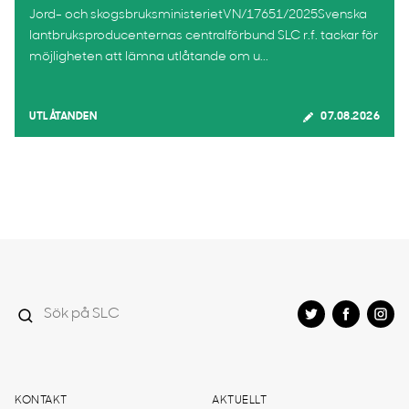
Jord- och skogsbruksministerietVN/17651/2025Svenska
lantbruksproducenternas centralförbund SLC r.f. tackar för
möjligheten att lämna utlåtande om u...
UTLÅTANDEN
07.08.2026
KONTAKT
AKTUELLT