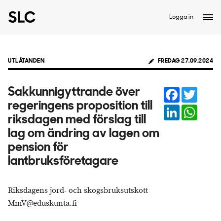
Logga in
UTLÅTANDEN
FREDAG 27.09.2024
Facebook
Twitter
Sakkunnigyttrande över
regeringens proposition till
LinkedIn
Whats
riksdagen med förslag till
lag om ändring av lagen om
pension för
lantbruksföretagare
Riksdagens jord- och skogsbruksutskott
MmV@eduskunta.fi