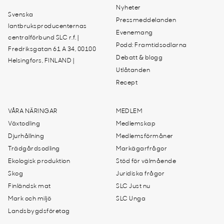
Nyheter
Svenska
Pressmeddelanden
lantbruksproducenternas
Evenemang
centralförbund SLC r.f. |
Podd: Framtidsodlarna
Fredriksgatan 61 A 34, 00100
Debatt & blogg
Helsingfors, FINLAND |
Utlåtanden
Recept
VÅRA NÄRINGAR
MEDLEM
Växtodling
Medlemskap
Djurhållning
Medlemsförmåner
Trädgårdsodling
Markägarfrågor
Ekologisk produktion
Stöd för välmående
Skog
Juridiska frågor
Finländsk mat
SLC Just nu
Mark och miljö
SLC Unga
Landsbygdsföretag