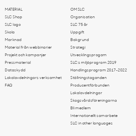
MATERIAL
OM SLC
SLC Shop
Organisation
SLC logo
SLC 75 år
Skola
Uppgift
Marknad
Bakgrund
Material från webbinarier
Strategi
Projekt och kampanjer
Utvecklingsprogam
Pressmaterial
SLC:s miljöprogram 2019
Dataskydd
Handlingsprogram 2017-2022
Lokalavdelningars verksamhet
Ställningstaganden
FAQ
Producentförbunden
Lokalavdelningar
Skogsvårdsföreningarna
Bli medlem
Internationellt samarbete
SLC in other languages