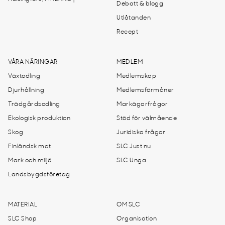
Debatt & blogg
Utlåtanden
Recept
VÅRA NÄRINGAR
MEDLEM
Växtodling
Medlemskap
Djurhållning
Medlemsförmåner
Trädgårdsodling
Markägarfrågor
Ekologisk produktion
Stöd för välmående
Skog
Juridiska frågor
Finländsk mat
SLC Just nu
Mark och miljö
SLC Unga
Landsbygdsföretag
MATERIAL
OM SLC
SLC Shop
Organisation