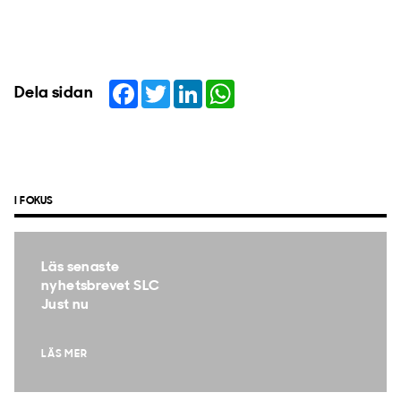
Facebook
Twitter
LinkedIn
WhatsApp
Dela sidan
I FOKUS
Läs senaste
nyhetsbrevet SLC
Just nu
LÄS MER