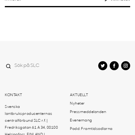
KONTAKT
AKTUELLT
Nyheter
Svenska
Pressmeddelanden
lantbruksproducenternas
Evenemang
centralförbund SLC r.f. |
Fredriksgatan 61 A 34, 00100
Podd: Framtidsodlarna
Helsingfors, FINLAND |