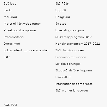
SLC logo
SLC 75 år
Skola
Uppgift
Marknad
Bakgrund
Material från webbinarier
Strategi
Projekt och kampanjer
Utvecklingsprogam
Pressmaterial
SLC:s miljöprogram 2019
Dataskydd
Handlingsprogram 2017-2022
Lokalavdelningars verksamhet
Ställningstaganden
FAQ
Producentförbunden
Lokalavdelningar
Skogsvårdsföreningarna
Bli medlem
Internationellt samarbete
SLC in other languages
KONTAKT