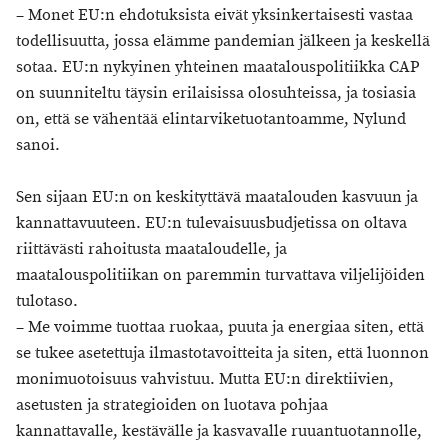
– Monet EU:n ehdotuksista eivät yksinkertaisesti vastaa
todellisuutta, jossa elämme pandemian jälkeen ja keskellä
sotaa. EU:n nykyinen yhteinen maatalouspolitiikka CAP
on suunniteltu täysin erilaisissa olosuhteissa, ja tosiasia
on, että se vähentää elintarviketuotantoamme, Nylund
sanoi.
Sen sijaan EU:n on keskityttävä maatalouden kasvuun ja
kannattavuuteen. EU:n tulevaisuusbudjetissa on oltava
riittävästi rahoitusta maataloudelle, ja
maatalouspolitiikan on paremmin turvattava viljelijöiden
tulotaso.
– Me voimme tuottaa ruokaa, puuta ja energiaa siten, että
se tukee asetettuja ilmastotavoitteita ja siten, että luonnon
monimuotoisuus vahvistuu. Mutta EU:n direktiivien,
asetusten ja strategioiden on luotava pohjaa
kannattavalle, kestävälle ja kasvavalle ruuantuotannolle,