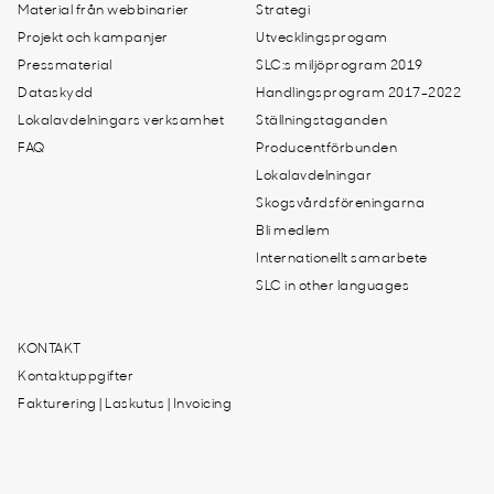
Material från webbinarier
Strategi
Projekt och kampanjer
Utvecklingsprogam
Pressmaterial
SLC:s miljöprogram 2019
Dataskydd
Handlingsprogram 2017-2022
Lokalavdelningars verksamhet
Ställningstaganden
FAQ
Producentförbunden
Lokalavdelningar
Skogsvårdsföreningarna
Bli medlem
Internationellt samarbete
SLC in other languages
KONTAKT
Kontaktuppgifter
Fakturering | Laskutus | Invoicing