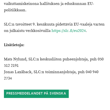
vaikuttamiskeinona hallituksen ja eduskunnan EU-
politiikkaan.
SLC:n tavoitteet 9. kesäkuuta pidettäviä EU-vaaleja varten
on julkaistu verkkosivuilla
https://slc.fi/eu2024
.
Lisätietoja:
Mats Nylund, SLC:n keskusliiton puheenjohtaja, puh 050
512 2191
Jonas Laxåback, SLC:n toiminnanjohtaja, puh 040 940
2734
PRESSMEDDELANDET PÅ SVENSKA