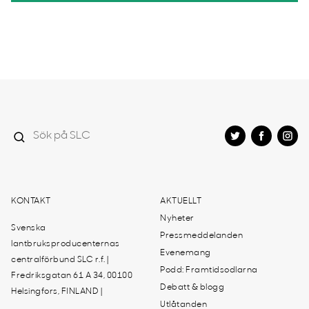
KONTAKT
AKTUELLT
Nyheter
Svenska
Pressmeddelanden
lantbruksproducenternas
Evenemang
centralförbund SLC r.f. |
Podd: Framtidsodlarna
Fredriksgatan 61 A 34, 00100
Debatt & blogg
Helsingfors, FINLAND |
Utlåtanden