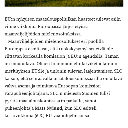
EU:n nykyisen maatalouspolitiikan haasteet tulevat esiin
viime viikkoina Euroopassa järjestetyissä
maanviljelijöiden mielenosoituksissa.
– Maanviljelijöiden mielenosoitukset eri puolilla
Eurooppaa osoittavat, että ruokakysymykset eivät ole
riittävän korkealla komission ja EU:n agendalla. Tämän
on muututtava. Ottaen huomioon elintarviketuotannon
merkityksen EU:lle ja unionin tulevan laajentumisen SLC
katsoo, että seuraavalla maatalouskomissaarilla on oltava
vahva asema ja toimittava Euroopan komission
varapuheenjohtajana. SLC:n mielestä Suomen tulisi
pyrkiä maatalouskomissaarin paikalle, sanoi
puheenjohtaja
Mats Nylund
, kun SLC esitteli
keskiviikkona (6.3.) EU-vaaliohjelmaansa.