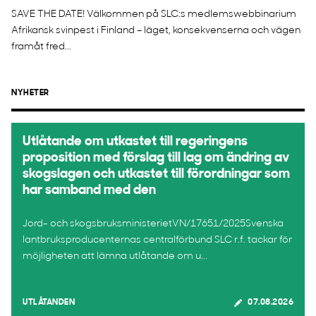
SAVE THE DATE! Välkommen på SLC:s medlemswebbinarium
Afrikansk svinpest i Finland – läget, konsekvenserna och vägen
framåt fred...
NYHETER
Utlåtande om utkastet till regeringens
proposition med förslag till lag om ändring av
skogslagen och utkastet till förordningar som
har samband med den
Jord- och skogsbruksministerietVN/17651/2025Svenska
lantbruksproducenternas centralförbund SLC r.f. tackar för
möjligheten att lämna utlåtande om u...
UTLÅTANDEN
07.08.2026