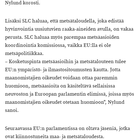
Nylund korosti.
Lisäksi SLC haluaa, että metsätaloudella, joka edistää
hyvinvointia uusiutuvien raaka-aineiden avulla, on vakaa
perusta. SLC haluaa myös parempaa metsäasioiden
koordinointia komissiossa, vaikka EU:lla ei ole
metsäpolitiikkaa.
– Kosketuspinta metsäasioihin ja metsätalouteen tulee
EU:n ympäristö- ja ilmastositoumusten kautta. Jotta
maanomistajien oikeudet voidaan ottaa paremmin
huomioon, metsäasioita on käsiteltävä sellaisissa
neuvoston ja Euroopan parlamentin elimissä, joissa myös
maanomistajien oikeudet otetaan huomioon", Nylund
sanoi.
Seuraavassa EU:n parlamentissa on oltava jäseniä, jotka
ovat kiinnostuneita maa- ja metsätaloudesta.