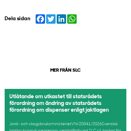
Facebook
Twitter
LinkedIn
WhatsApp
Dela sidan
MER FRÅN SLC
Utlåtande om utkastet till statsrådets
förordning om ändring av statsrådets
förordning om dispenser enligt jaktlagen
Jord- och skogsbruksministerietVN/20041/2026Svenska
lantbruksproducenternas centralförbund SLC r.f. tackar för