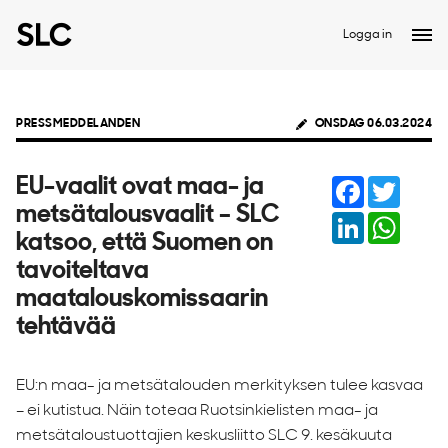
Logga in
PRESSMEDDELANDEN
ONSDAG 06.03.2024
Facebook
Twitter
EU-vaalit ovat maa- ja
metsätalousvaalit – SLC
LinkedIn
Whats
katsoo, että Suomen on
tavoiteltava
maatalouskomissaarin
tehtävää
EU:n maa- ja metsätalouden merkityksen tulee kasvaa
– ei kutistua. Näin toteaa Ruotsinkielisten maa- ja
metsätaloustuottajien keskusliitto SLC 9. kesäkuuta