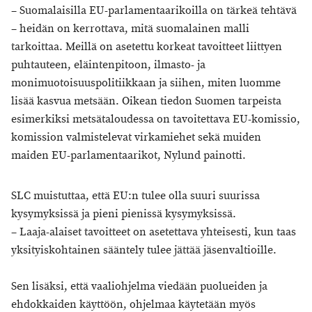
– Suomalaisilla EU-parlamentaarikoilla on tärkeä tehtävä
– heidän on kerrottava, mitä suomalainen malli
tarkoittaa. Meillä on asetettu korkeat tavoitteet liittyen
puhtauteen, eläintenpitoon, ilmasto- ja
monimuotoisuuspolitiikkaan ja siihen, miten luomme
lisää kasvua metsään. Oikean tiedon Suomen tarpeista
esimerkiksi metsätaloudessa on tavoitettava EU-komissio,
komission valmistelevat virkamiehet sekä muiden
maiden EU-parlamentaarikot, Nylund painotti.
SLC muistuttaa, että EU:n tulee olla suuri suurissa
kysymyksissä ja pieni pienissä kysymyksissä.
– Laaja-alaiset tavoitteet on asetettava yhteisesti, kun taas
yksityiskohtainen sääntely tulee jättää jäsenvaltioille.
Sen lisäksi, että vaaliohjelma viedään puolueiden ja
ehdokkaiden käyttöön, ohjelmaa käytetään myös