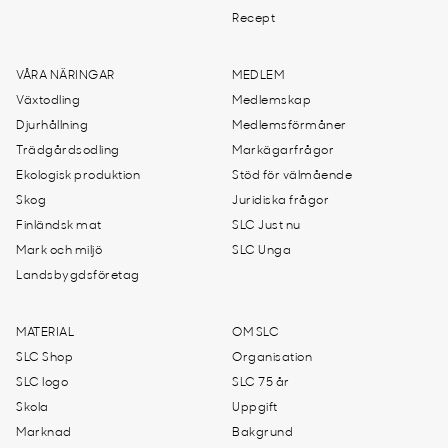
Recept
VÅRA NÄRINGAR
MEDLEM
Växtodling
Medlemskap
Djurhållning
Medlemsförmåner
Trädgårdsodling
Markägarfrågor
Ekologisk produktion
Stöd för välmående
Skog
Juridiska frågor
Finländsk mat
SLC Just nu
Mark och miljö
SLC Unga
Landsbygdsföretag
MATERIAL
OM SLC
SLC Shop
Organisation
SLC logo
SLC 75 år
Skola
Uppgift
Marknad
Bakgrund