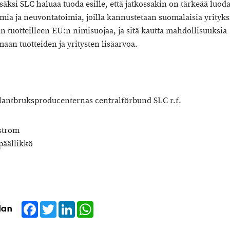
säksi SLC haluaa tuoda esille, että jatkossakin on tärkeää luod
mia ja neuvontatoimia, joilla kannustetaan suomalaisia yrityks
 tuotteilleen EU:n nimisuojaa, ja sitä kautta mahdollisuuksia
aan tuotteiden ja yritysten lisäarvoa.
lantbruksproducenternas centralförbund SLC r.f.
ström
päällikkö
Facebook
Twitter
LinkedIn
WhatsApp
dan