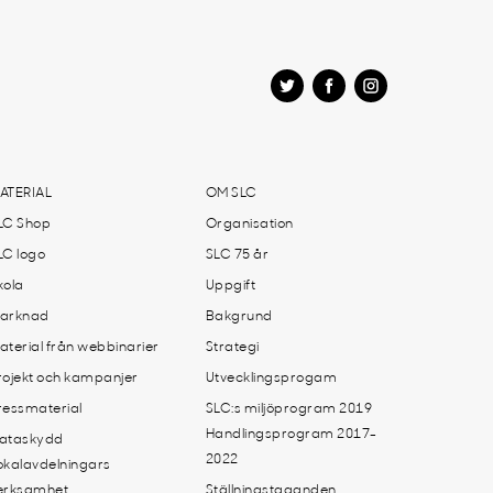
ATERIAL
OM SLC
LC Shop
Organisation
LC logo
SLC 75 år
kola
Uppgift
arknad
Bakgrund
aterial från webbinarier
Strategi
rojekt och kampanjer
Utvecklingsprogam
ressmaterial
SLC:s miljöprogram 2019
Handlingsprogram 2017-
ataskydd
2022
okalavdelningars
erksamhet
Ställningstaganden