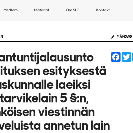
Medlem
Material
Om SLC
Kontakt
EN
MÅNDAG 
Face
antuntijalausunto
lituksen esityksestä
skunnalle laeiksi
ntarvikelain 5 §:n,
köisen viestinnän
veluista annetun lain