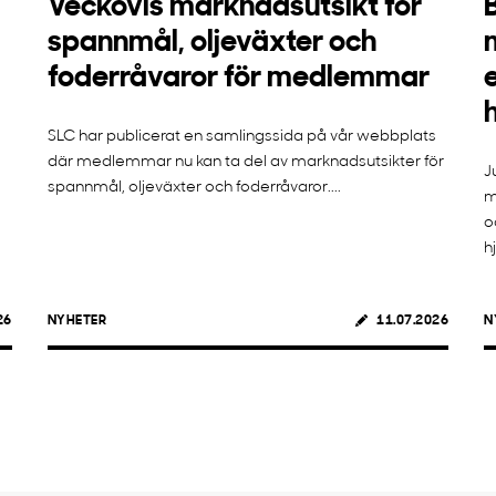
Veckovis marknadsutsikt för
spannmål, oljeväxter och
foderråvaror för medlemmar
SLC har publicerat en samlingssida på vår webbplats
där medlemmar nu kan ta del av marknadsutsikter för
J
spannmål, oljeväxter och foderråvaror....
m
o
h
26
NYHETER
11.07.2026
N