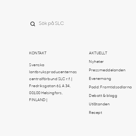
KONTAKT
AKTUELLT
Nyheter
Svenska
Pressmeddelanden
lantbruksproducenternas
Evenemang
centralförbund SLC r.f. |
Fredriksgatan 61 A 34,
Podd: Framtidsodlarna
00100 Helsingfors,
Debatt & blogg
FINLAND |
Utlåtanden
Recept