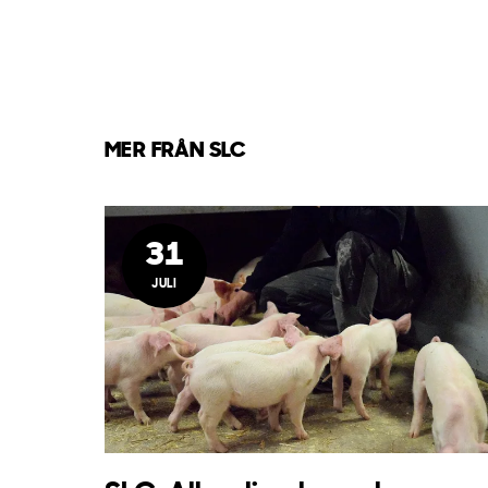
MER FRÅN SLC
31
JULI