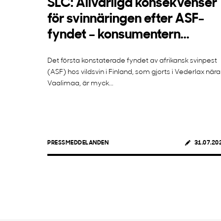
SLC: Allvarliga konsekvenser
för svinnäringen efter ASF-
fyndet – konsumentern...
Det första konstaterade fyndet av afrikansk svinpest
(ASF) hos vildsvin i Finland, som gjorts i Vederlax nära
Vaalimaa, är myck...
PRESSMEDDELANDEN
31.07.20