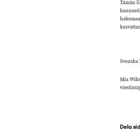
Tämän li
kannusti
hakemaan
kasvattam
Svenska 
Mia Wik
viestintä
Dela si