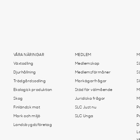
VÅRA NÄRINGAR
MEDLEM
M
Växtodling
Medlemskap
S
Djurhållning
Medlemsförmåner
S
Trädgårdsodling
Markägarfrågor
S
Ekologisk produktion
Stöd för välmående
M
Skog
Juridiska frågor
M
Finländsk mat
SLC Just nu
P
Mark och miljö
SLC Unga
P
Landsbygdsföretag
D
L
v