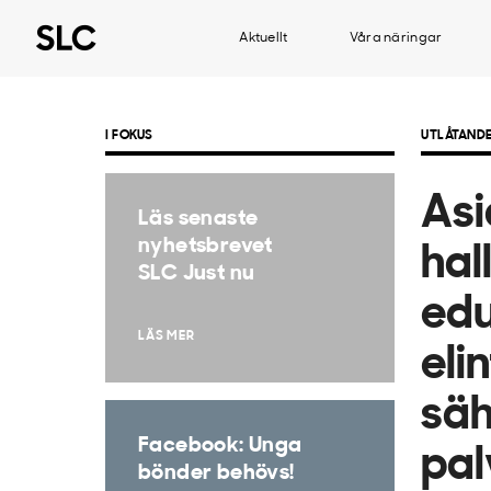
Aktuellt
Våra näringar
I FOKUS
UTLÅTAND
Asi
Läs senaste
nyhetsbrevet
hal
SLC Just nu
edu
LÄS MER
eli
säh
Facebook: Unga
pal
bönder behövs!