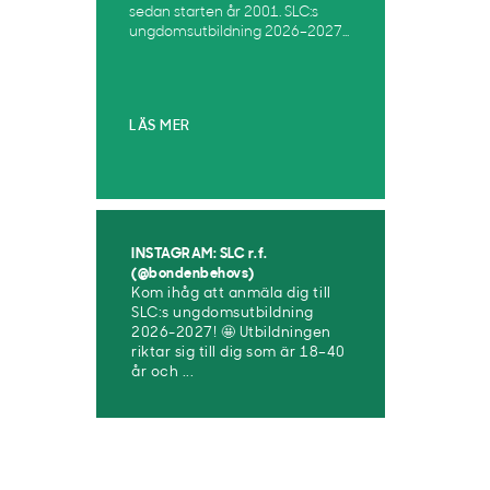
sedan starten år 2001. SLC:s
ungdomsutbildning 2026–2027...
LÄS MER
INSTAGRAM: SLC r.f.
(@bondenbehovs)
Kom ihåg att anmäla dig till
SLC:s ungdomsutbildning
2026-2027! 🤩 Utbildningen
riktar sig till dig som är 18–40
år och ...