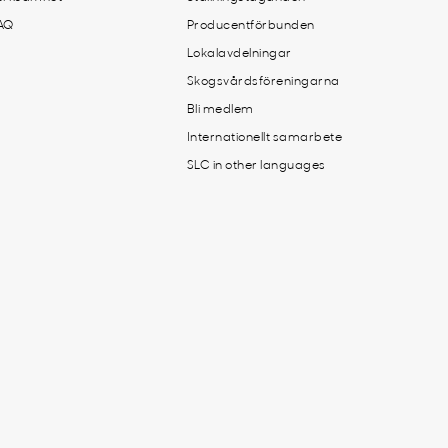
AQ
Producentförbunden
Lokalavdelningar
Skogsvårdsföreningarna
Bli medlem
Internationellt samarbete
SLC in other languages