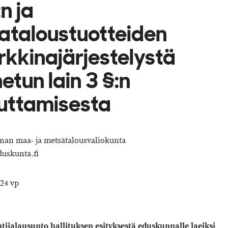
:n ja
taloustuotteiden
kkinajärjestelystä
etun lain 3 §:n
uttamisesta
an maa- ja metsätalousvaliokunta
skunta.fi
24 vp
tijalausunto hallituksen esityksestä eduskunnalle laeiksi