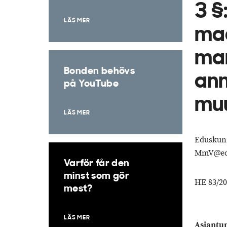
3 §
LÄS MER
maa
mar
Bonden behövs
ann
på YouTube
mu
LÄS MER
Eduskunn
MmV@edu
Varför får den
minst som gör
HE 83/20
mest?
LÄS MER
Asiantun