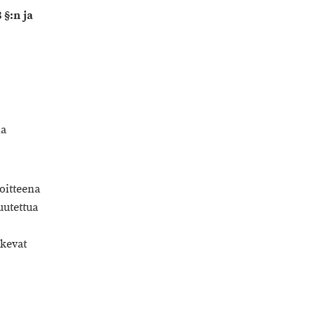
 §:n ja
ia
voitteena
uutettua
kevat