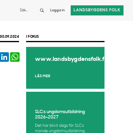
Sök
LANDSBYGDENS FOLK
Logga in
30.09.2024
I FOKUS
book
Twitter
LinkedIn
WhatsApp
www.landsbygdensfolk.fi
LÄS MER
SLC:s ungdomsutbildning
2026–2027
Det har blivit dags för SLC:s
nionde ungdomsutbildning