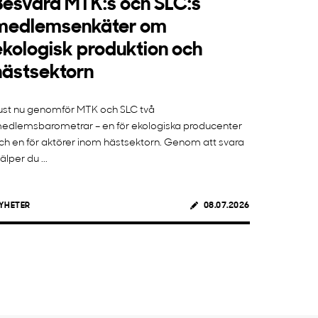
Besvara MTK:s och SLC:s
medlemsenkäter om
ekologisk produktion och
hästsektorn
ust nu genomför MTK och SLC två
edlemsbarometrar – en för ekologiska producenter
ch en för aktörer inom hästsektorn. Genom att svara
jälper du ...
YHETER
08.07.2026