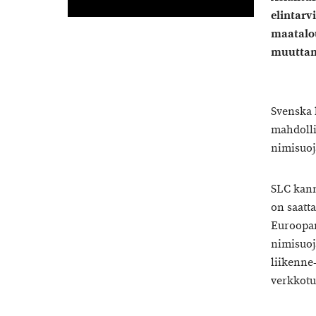
elintarv
maatalou
muuttam
Svenska 
mahdolli
nimisuoj
SLC kann
on saatt
Euroopan
nimisuoj
liikenne
verkkotu