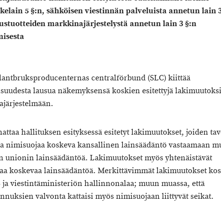
ikelain 5 §:n, sähköisen viestinnän palveluista annetun lain 3
stuotteiden markkinajärjestelystä annetun lain 3 §:n
isesta
lantbruksproducenternas centralförbund (SLC) kiittää
suudesta lausua näkemyksensä koskien esitettyjä lakimuutoks
ajärjestelmään.
attaa hallituksen esityksessä esitetyt lakimuutokset, joiden ta
aa nimisuojaa koskeva kansallinen lainsäädäntö vastaamaan m
 unionin lainsäädäntöä. Lakimuutokset myös yhtenäistävät
aa koskevaa lainsäädäntöä. Merkittävimmät lakimuutokset kos
- ja viestintäministeriön hallinnonalaa; muun muassa, että
nnuksien valvonta kattaisi myös nimisuojaan liittyvät seikat.