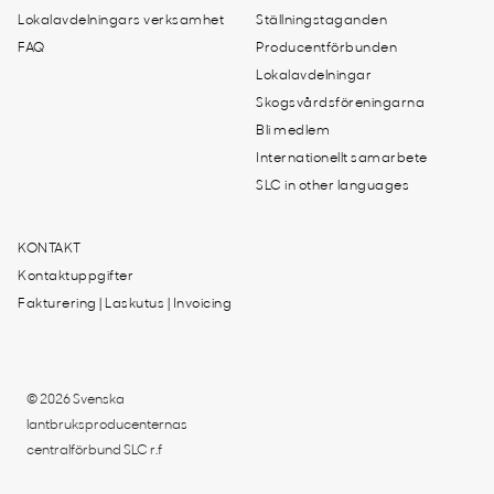
Lokalavdelningars verksamhet
Ställningstaganden
FAQ
Producentförbunden
Lokalavdelningar
Skogsvårdsföreningarna
Bli medlem
Internationellt samarbete
SLC in other languages
KONTAKT
Kontaktuppgifter
Fakturering | Laskutus | Invoicing
© 2026 Svenska
lantbruksproducenternas
centralförbund SLC r.f