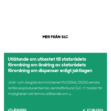
MER FRÅN SLC
Utlåtande om utkastet till statsrådets
förordning om ändring av statsrådets
förordning om dispenser enligt jaktlagen
Jord- och skogsbruksministerietVN/20041/2026Svenska
lantbruksproducenternas centralförbund SLC r.f. tackar för
möjligheten att lämna utlåtande om u...
UTLÅTANDEN
07.08.2026