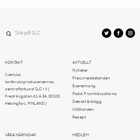
KONTAKT
AKTUELLT
Nyheter
Svenska
Pressmeddelanden
lantbruksproducenternas
Evenemang
centralförbund SLC r.f. |
Podd: Framtidsodlarna
Fredriksgatan 61 A 34, 00100
Debatt & blogg
Helsingfors, FINLAND |
Utlåtanden
Recept
VÅRA NÄRINGAR
MEDLEM