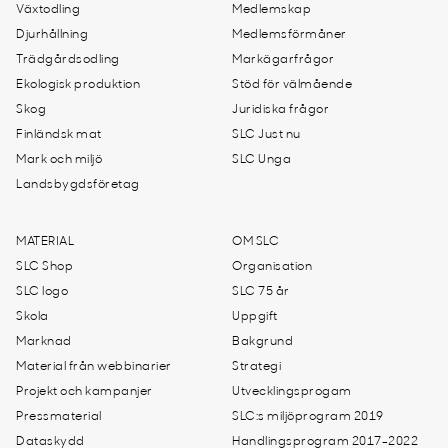
Växtodling
Medlemskap
Djurhållning
Medlemsförmåner
Trädgårdsodling
Markägarfrågor
Ekologisk produktion
Stöd för välmående
Skog
Juridiska frågor
Finländsk mat
SLC Just nu
Mark och miljö
SLC Unga
Landsbygdsföretag
MATERIAL
OM SLC
SLC Shop
Organisation
SLC logo
SLC 75 år
Skola
Uppgift
Marknad
Bakgrund
Material från webbinarier
Strategi
Projekt och kampanjer
Utvecklingsprogam
Pressmaterial
SLC:s miljöprogram 2019
Dataskydd
Handlingsprogram 2017-2022