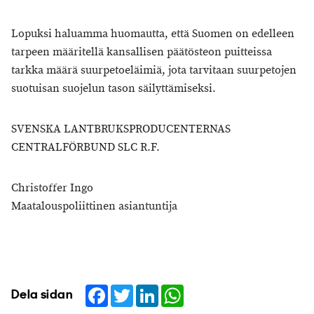
Lopuksi haluamma huomautta, että Suomen on edelleen
tarpeen määritellä kansallisen päätösteon puitteissa
tarkka määrä suurpetoeläimiä, jota tarvitaan suurpetojen
suotuisan suojelun tason säilyttämiseksi.
SVENSKA LANTBRUKSPRODUCENTERNAS
CENTRALFÖRBUND SLC R.F.
Christoffer Ingo
Maatalouspoliittinen asiantuntija
Facebook
Twitter
LinkedIn
WhatsApp
Dela sidan