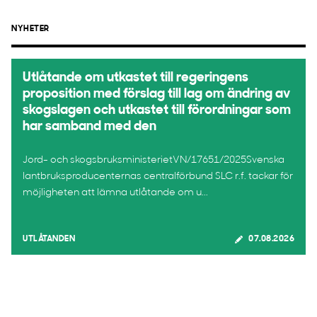
NYHETER
Utlåtande om utkastet till regeringens
proposition med förslag till lag om ändring av
skogslagen och utkastet till förordningar som
har samband med den
Jord- och skogsbruksministerietVN/17651/2025Svenska
lantbruksproducenternas centralförbund SLC r.f. tackar för
möjligheten att lämna utlåtande om u...
UTLÅTANDEN
07.08.2026