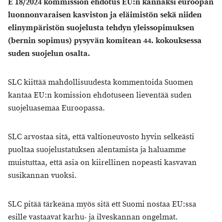
E 18/2024 kommission ehdotus EU:n kannaksi euroopan
luonnonvaraisen kasviston ja eläimistön sekä niiden
elinympäristön suojelusta tehdyn yleissopimuksen
(bernin sopimus) pysyvän komitean 44. kokouksessa
suden suojelun osalta.
SLC kiittää mahdollisuudesta kommentoida Suomen
kantaa EU:n komission ehdotuseen lieventää suden
suojeluasemaa Euroopassa.
SLC arvostaa sitä, että valtioneuvosto hyvin selkeästi
puoltaa suojelustatuksen alentamista ja haluamme
muistuttaa, että asia on kiirellinen nopeasti kasvavan
susikannan vuoksi.
SLC pitää tärkeäna myös sitä ett Suomi nostaa EU:ssa
esille vastaavat karhu- ja ilveskannan ongelmat.