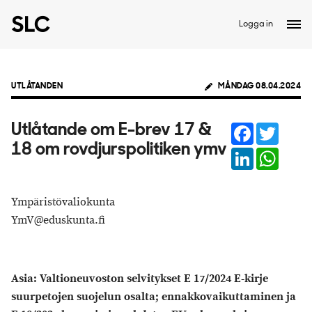
Logga in
UTLÅTANDEN
MÅNDAG 08.04.2024
Facebook
Twitter
Utlåtande om E-brev 17 &
18 om rovdjurspolitiken ymv
LinkedIn
Whats
Ympäristövaliokunta
YmV@eduskunta.fi
Asia: Valtioneuvoston selvitykset E 17/2024 E-kirje
suurpetojen suojelun osalta; ennakkovaikuttaminen ja