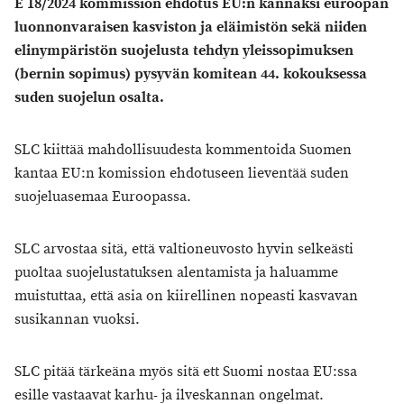
E 18/2024 kommission ehdotus EU:n kannaksi euroopan
luonnonvaraisen kasviston ja eläimistön sekä niiden
elinympäristön suojelusta tehdyn yleissopimuksen
(bernin sopimus) pysyvän komitean 44. kokouksessa
suden suojelun osalta.
SLC kiittää mahdollisuudesta kommentoida Suomen
kantaa EU:n komission ehdotuseen lieventää suden
suojeluasemaa Euroopassa.
SLC arvostaa sitä, että valtioneuvosto hyvin selkeästi
puoltaa suojelustatuksen alentamista ja haluamme
muistuttaa, että asia on kiirellinen nopeasti kasvavan
susikannan vuoksi.
SLC pitää tärkeäna myös sitä ett Suomi nostaa EU:ssa
esille vastaavat karhu- ja ilveskannan ongelmat.