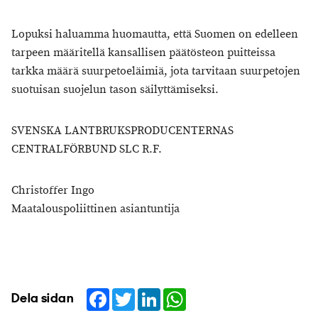
Lopuksi haluamma huomautta, että Suomen on edelleen
tarpeen määritellä kansallisen päätösteon puitteissa
tarkka määrä suurpetoeläimiä, jota tarvitaan suurpetojen
suotuisan suojelun tason säilyttämiseksi.
SVENSKA LANTBRUKSPRODUCENTERNAS
CENTRALFÖRBUND SLC R.F.
Christoffer Ingo
Maatalouspoliittinen asiantuntija
Facebook
Twitter
LinkedIn
WhatsApp
Dela sidan