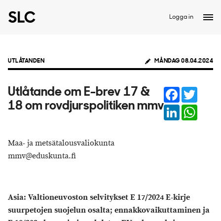
Logga in
UTLÅTANDEN
MÅNDAG 08.04.2024
Facebook
Twitter
Utlåtande om E-brev 17 &
18 om rovdjurspolitiken mmv
LinkedIn
Whats
Maa- ja metsätalousvaliokunta
mmv@eduskunta.fi
Asia: Valtioneuvoston selvitykset E 17/2024 E-kirje
suurpetojen suojelun osalta; ennakkovaikuttaminen ja