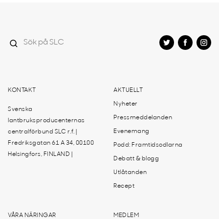
KONTAKT
AKTUELLT
Nyheter
Svenska
Pressmeddelanden
lantbruksproducenternas
Evenemang
centralförbund SLC r.f. |
Fredriksgatan 61 A 34, 00100
Podd: Framtidsodlarna
Helsingfors, FINLAND |
Debatt & blogg
Utlåtanden
Recept
VÅRA NÄRINGAR
MEDLEM