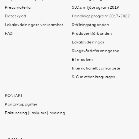
Pressmaterial
SLC:s miljöprogram 2019
Dataskydd
Handlingsprogram 2017-2022
Lokalavdelningars verksamhet
Ställningstaganden
FAQ
Producentförbunden
Lokalavdelningar
Skogsvårdsföreningarna
Bli medlem
Internationellt samarbete
SLC in other languages
KONTAKT
Kontaktuppgifter
Fakturering | Laskutus | Invoicing