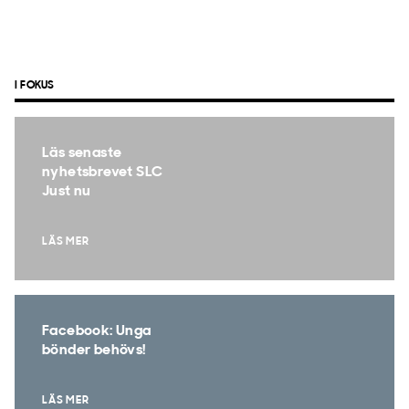
I FOKUS
Läs senaste
nyhetsbrevet SLC
Just nu
LÄS MER
Facebook: Unga
bönder behövs!
LÄS MER