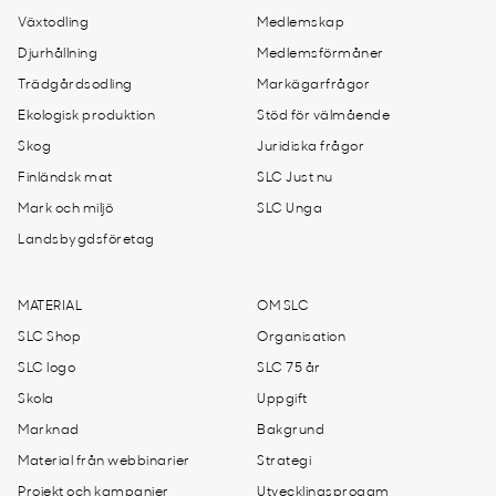
Växtodling
Medlemskap
Djurhållning
Medlemsförmåner
Trädgårdsodling
Markägarfrågor
Ekologisk produktion
Stöd för välmående
Skog
Juridiska frågor
Finländsk mat
SLC Just nu
Mark och miljö
SLC Unga
Landsbygdsföretag
MATERIAL
OM SLC
SLC Shop
Organisation
SLC logo
SLC 75 år
Skola
Uppgift
Marknad
Bakgrund
Material från webbinarier
Strategi
Projekt och kampanjer
Utvecklingsprogam